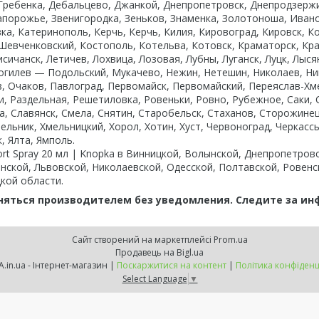
 Гребенка, Дебальцево, Джанкой, Днепропетровск, Днепродзержи
апорожье, Звенигородка, Зеньков, Знаменка, Золотоноша, Ивано
ка, Катеринополь, Керчь, Керчь, Килия, Кировоград, Кировск, 
Шевченковский, Костополь, Котельва, Котовск, Краматорск, Кра
исичанск, Летичев, Лохвица, Лозовая, Лубны, Луганск, Луцк, Лы
гилев — Подольский, Мукачево, Нежин, Нетешин, Николаев, Ник
в, Очаков, Павлоград, Первомайск, Первомайский, Переяслав-Хм
и, Раздельная, Решетиловка, Ровеньки, Ровно, Рубежное, Саки,
, Славянск, Смела, Снятин, Старобельск, Стаханов, Сторожинец
ельник, Хмельницкий, Хорол, Хотин, Хуст, Червоноград, Черкассы
 Ялта, Ямполь.
fort Spray 20 мл | Knopka в Винницкой, Волынской, Днепропетро
нской, Львовской, Николаевской, Одесской, Полтавской, Ровенс
кой области.
няться производителем без уведомления. Следите за и
Сайт створений на маркетплейсі
Prom.ua
Продавець на Bigl.ua
KNOPKA.in.ua - Інтернет-магазин |
Поскаржитися на контент
|
Політика конфіденц
Select Language
▼