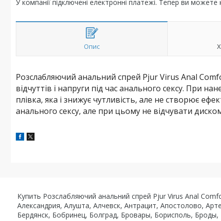
У компанії підключені електронні платежі. Тепер ви можете
Опис
Х
Розслабляючий анальний спрей Pjur Virus Anal Comf
відчуттів і напруги під час анального сексу. При на
плівка, яка і знижує чутливість, але не створює ефек
анального сексу, але при цьому не відчувати диско
Купить Розслабляючий анальний спрей Pjur Virus Anal Comf
Александрия, Алушта, Алчевск, Антрацит, Апостолово, Арт
Бердянск, Бобринец, Болград, Бровары, Борисполь, Броды,