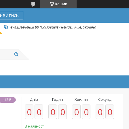
Кошик
ивитись
вул.Шевченка 80 (Самовивізу немає), Київ, Україна
Днів
Годин
Хвилин
Секунд
–13%
0
0
0
0
0
0
0
0
В наявності