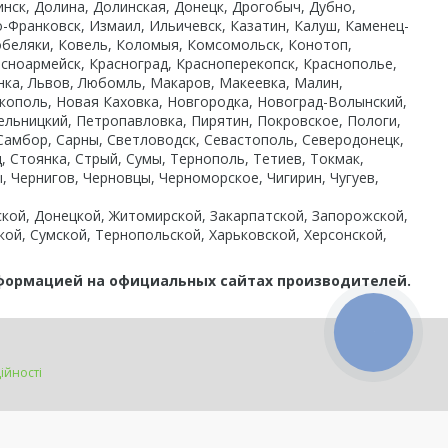
нск, Долина, Долинская, Донецк, Дрогобыч, Дубно,
-Франковск, Измаил, Ильичевск, Казатин, Калуш, Каменец-
Кобеляки, Ковель, Коломыя, Комсомольск, Конотоп,
сноармейск, Красноград, Красноперекопск, Краснополье,
сянка, Львов, Любомль, Макаров, Макеевка, Малин,
ополь, Новая Каховка, Новгородка, Новоград-Волынский,
ельницкий, Петропавловка, Пирятин, Покровское, Пологи,
 Самбор, Сарны, Светловодск, Севастополь, Северодонецк,
, Стоянка, Стрый, Сумы, Тернополь, Тетиев, Токмак,
, Чернигов, Черновцы, Черноморское, Чигирин, Чугуев,
вской, Донецкой, Житомирской, Закарпатской, Запорожской,
кой, Сумской, Тернопольской, Харьковской, Херсонской,
нформацией на официальных сайтах производителей.
КНОПКА
ЗВ'ЯЗКУ
ійності