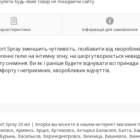
 купити будь-який товар не покидаючи сайту.
арактеристики
Інформація для замовлення
ort Spray зменшить чутливість, позбавити від хворобли
несенні гелю на інтимну зону, на шкірі утворюється неви
ту оніміння. Ви як і раніше будете відчувати всі принади
мфорту і неприємних, хворобливих відчуттів.
ort Spray 20 мл | Knopka вы можете в нашем интернет магазине п
емовск, Армянск, Арциз, Артемовск, Ахтырка Балаклея, Балта, Б
 Бурынь, Васильков, Верхнеднепровск, Вижница, Вишневое, Вин