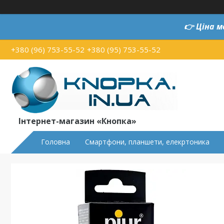
👉
Ціна м
+380 (96) 753-55-52
+380 (95) 753-55-52
Інтернет-магазин «Кнопка»
Головна
Смартфони, планшети, елекртоника