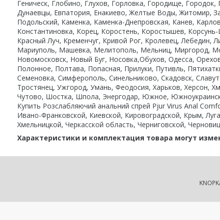
Геническ, Глобино, Глухов, Горловка, Городище, Городок,
Дунаевцы, Евпатория, Енакиево, Желтые Воды, Житомир, З
Подольский, Каменка, Каменка-Днепровская, Канев, Карлов
Константиновка, Корец, Коростень, Коростышев, Корсунь-
Красный Луч, Кременчуг, Кривой Рог, Кролевец, Лебедин, Л
Мариуполь, Машевка, Мелитополь, Мельниц, Миргород, Мо
Новомосковск, Новый Буг, Носовка,Обухов, Одесса, Орехо
Полонное, Полтава, Попасная, Прилуки, Путивль, Пятихатк
Семеновка, Симферополь, Синельниково, Скадовск, Славута
Тростянец, Ужгород, Умань, Феодосия, Харьков, Херсон, Хм
Чутово, Шостка, Шпола, Энергодар, Южное, Южноукраинск,
Купить Розслабляючий анальний спрей Pjur Virus Anal Com
Ивано-Франковской, Киевской, Кировоградской, Крым, Луга
Хмельницкой, Черкасской область, Черниговской, Черновиц
Характеристики и комплектация товара могут изме