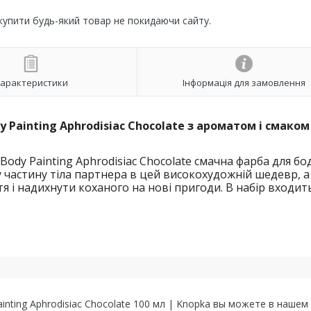
 купити будь-який товар не покидаючи сайту.
арактеристики
Інформація для замовлення
 Painting Aphrodisiac Chocolate з ароматом і смаком
Body Painting Aphrodisiac Chocolate смачна фарба для бо
у частину тіла партнера в цей високохудожній шедевр, а
я і надихнути коханого на нові пригоди. В набір входить
inting Aphrodisiac Chocolate 100 мл | Knopka вы можете в нашем