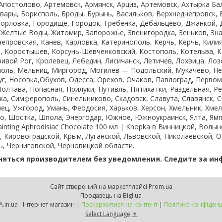
 Апостолово, Артемовск, Армянск, Арциз, Артемовск, Ахтырка Ба
овары, Борисполь, Броды, Бурынь, Васильков, Верхнеднепровск
 Горловка, Городище, Городок, Гребенка, Дебальцево, Джанкой,
, Желтые Воды, Житомир, Запорожье, Звенигородка, Зеньков, Зн
епровская, Канев, Карловка, Катеринополь, Керчь, Керчь, Килия
, Коростышев, Корсунь-Шевченковский, Костополь, Котельва, К
ивой Рог, Кролевец, Лебедин, Лисичанск, Летичев, Лохвица, Лозо
оль, Мельниц, Миргород, Могилев — Подольский, Мукачево, Неж
г, Носовка,Обухов, Одесса, Орехов, Очаков, Павлоград, Первом
олтава, Попасная, Прилуки, Путивль, Пятихатки, Раздельная, Р
а, Симферополь, Синельниково, Скадовск, Славута, Славянск, С
ец, Ужгород, Умань, Феодосия, Харьков, Херсон, Хмельник, Хмел
во, Шостка, Шпола, Энергодар, Южное, Южноукраинск, Ялта, Ямп
ainting Aphrodisiac Chocolate 100 мл | Knopka в Винницкой, Вол
 Кировоградской, Крым, Луганской, Львовской, Николаевской, О
ь, Черниговской, Черновицкой области.
няться производителем без уведомления. Следите за и
Сайт створений на маркетплейсі
Prom.ua
Продавець на Bigl.ua
KNOPKA.in.ua - Інтернет-магазин |
Поскаржитися на контент
|
Політика конфіденц
Select Language
▼