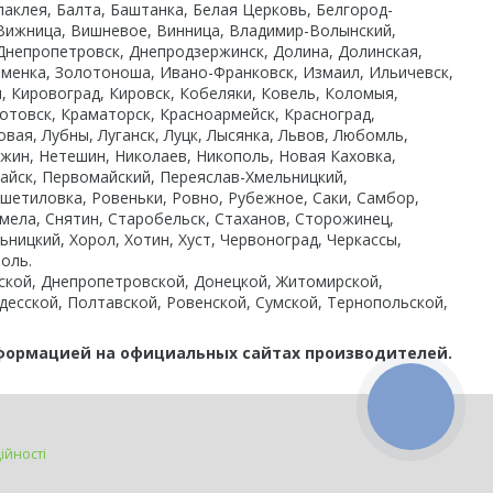
лаклея, Балта, Баштанка, Белая Церковь, Белгород-
, Вижница, Вишневое, Винница, Владимир-Волынский,
 Днепропетровск, Днепродзержинск, Долина, Долинская,
аменка, Золотоноша, Ивано-Франковск, Измаил, Ильичевск,
, Кировоград, Кировск, Кобеляки, Ковель, Коломыя,
отовск, Краматорск, Красноармейск, Красноград,
вая, Лубны, Луганск, Луцк, Лысянка, Львов, Любомль,
ин, Нетешин, Николаев, Никополь, Новая Каховка,
айск, Первомайский, Переяслав-Хмельницкий,
ешетиловка, Ровеньки, Ровно, Рубежное, Саки, Самбор,
мела, Снятин, Старобельск, Стаханов, Сторожинец,
ьницкий, Хорол, Хотин, Хуст, Червоноград, Черкассы,
оль.
ынской, Днепропетровской, Донецкой, Житомирской,
десской, Полтавской, Ровенской, Сумской, Тернопольской,
нформацией на официальных сайтах производителей.
КНОПКА
ЗВ'ЯЗКУ
ійності