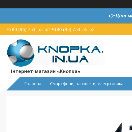
👉
Ціна м
+380 (96) 753-55-52
+380 (95) 753-55-52
Інтернет-магазин «Кнопка»
Головна
Смартфони, планшети, елекртоника