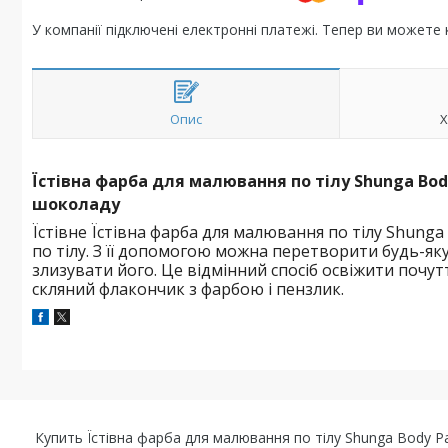
У компанії підключені електронні платежі. Тепер ви можете
Опис
Х
Їстівна фарба для малювання по тілу Shunga Body
шоколаду
Їстівне Їстівна фарба для малювання по тілу Shunga 
по тілу. З її допомогою можна перетворити будь-як
злизувати його. Це відмінний спосіб освіжити почутт
скляний флакончик з фарбою і пензлик.
Купить Їстівна фарба для малювання по тілу Shunga Body Pa