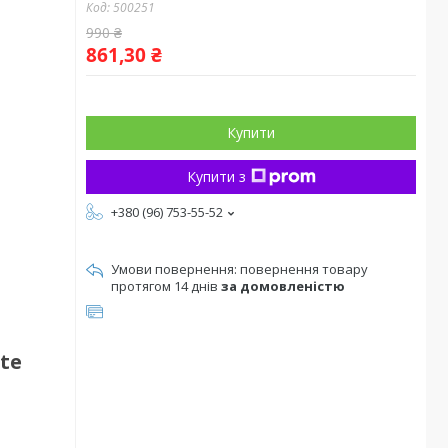
Код:
500251
990 ₴
861,30 ₴
Купити
Купити з
+380 (96) 753-55-52
повернення товару
протягом 14 днів
за домовленістю
te