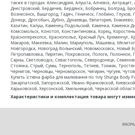
также в городах: Александрия, Алушта, Алчевск, Антрацит,
Днестровский, Бердичев, Бердянск, Бобринец, Болград, Бр
Вознесенск, Вышгород, Гадяч, Геническ, Глобино, Глухов,
Донецк, Дрогобыч, Дубно, Дунаевцы, Евпатория, Енакиево
Казатин, Калуш, Каменец-Подольский, Каменка, Каменка-Дн
Комсомольск, Конотоп, Константиновка, Корец, Коростень
Красноперекопск, Краснополье, Красный Луч, Кременчуг, Кр
Макаров, Макеевка, Малин, Мариуполь, Машевка, Мелитоп
Новгородка, Новоград-Волынский, Новомосковск, Новый Бу
Петропавловка, Пирятин, Покровское, Пологи, Полонное, П
Сарны, Светловодск, Севастополь, Северодонецк, Семеновк
Стоянка, Стрый, Сумы, Тернополь, Тетиев, Токмак, Тростян
Чернигов, Черновцы, Черноморское, Чигирин, Чугуев, Чуто
Купить Їстівна фарба для малювання по тілу Shunga Body P
Закарпатской, Запорожской, Ивано-Франковской, Киевской,
Харьковской, Херсонской, Хмельницкой, Черкасской област
Характеристики и комплектация товара могут изме