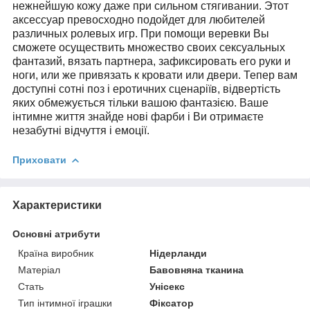
нежнейшую кожу даже при сильном стягивании. Этот
аксессуар превосходно подойдет для любителей
различных ролевых игр. При помощи веревки Вы
сможете осуществить множество своих сексуальных
фантазий, вязать партнера, зафиксировать его руки и
ноги, или же привязать к кровати или двери. Тепер вам
доступні сотні поз і еротичних сценаріїв, відвертість
яких обмежується тільки вашою фантазією. Ваше
інтимне життя знайде нові фарби і Ви отримаєте
незабутні відчуття і емоції.
Приховати
Характеристики
Основні атрибути
Країна виробник
Нідерланди
Матеріал
Бавовняна тканина
Стать
Унісекс
Тип інтимної іграшки
Фіксатор