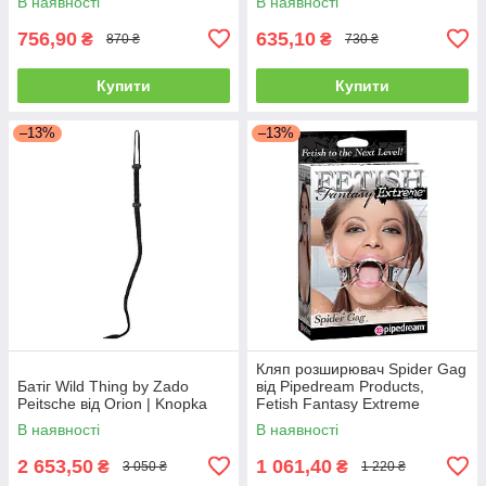
В наявності
В наявності
756,90
635,10
₴
₴
870 ₴
730 ₴
Купити
Купити
–13%
–13%
Кляп розширювач Spider Gag
Батіг Wild Thing by Zado
від Pipedream Products,
Peitsche від Orion | Knopka
Fetish Fantasy Extreme
Collection | Knopka
В наявності
В наявності
2 653,50
1 061,40
₴
₴
3 050 ₴
1 220 ₴