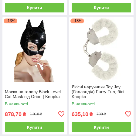
Купити
Купити
–13%
–13%
Якісні наручники Toy Joy
Маска на голову Black Level
(Голландія) Furry Fun, білі |
Cat Mask від Orion | Knopka
Knopka
В наявності
В наявності
878,70
635,10
₴
₴
1 010 ₴
730 ₴
Купити
Купити