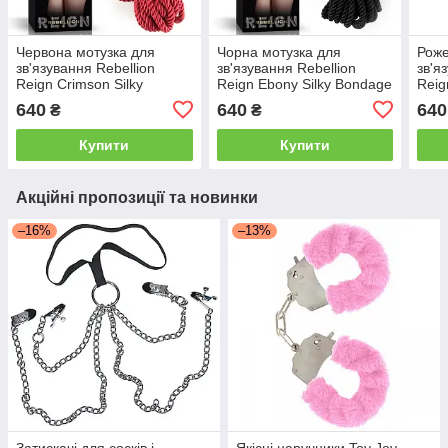
Червона мотузка для
Чорна мотузка для
Роже
зв'язування Rebellion
зв'язування Rebellion
зв'я
Reign Crimson Silky
Reign Ebony Silky Bondage
Reig
Bondage Rope
Rope
Rop
640
640
640
₴
₴
Купити
Купити
Акційні пропозиції та новинки
–16%
–13%
Затискачі для сосків і
Якісні наручники Toy Joy