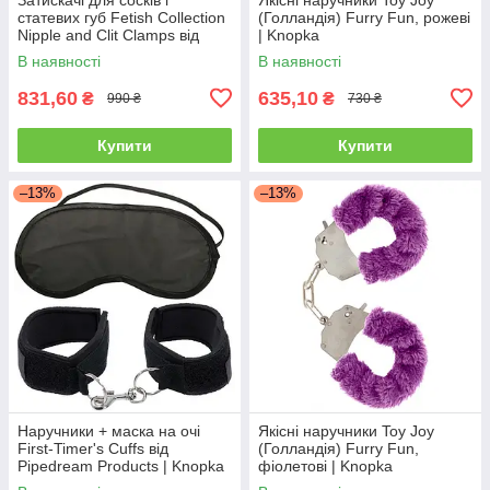
статевих губ Fetish Collection
(Голландія) Furry Fun, рожеві
Nipple and Clit Clamps від
| Knopka
Orion
В наявності
В наявності
831,60
635,10
₴
₴
990 ₴
730 ₴
Купити
Купити
–13%
–13%
Наручники + маска на очі
Якісні наручники Toy Joy
First-Timer's Cuffs від
(Голландія) Furry Fun,
Pipedream Products | Knopka
фіолетові | Knopka