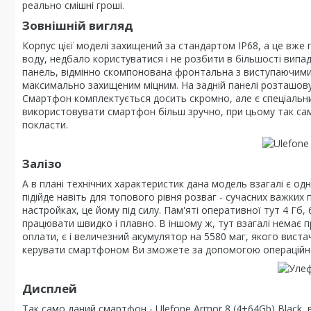
реально смішні гроші.
Зовнішній вигляд
Корпус цієї моделі захищений за стандартом IP68, а це вже
воду, недбало користуватися і не розбити в більшості випадк
панель, відмінно скомпонована фронтальна з виступаючими
максимально захищеним міцним. На задній панелі розташовує
Смартфон комплектується досить скромно, але є спеціальни
використовувати смартфон більш зручно, при цьому так само
покласти.
Залізо
А в плані технічних характеристик дана модель взагалі є од
підійде навіть для топового рівня розваг - сучасних важких 
настройках, це йому під силу. Пам'яті оперативної тут 4 Гб,
працювати швидко і плавно. В іншому ж, тут взагалі немає п
оплати, є і величезний акумулятор на 5580 маг, якого вистач
керувати смартфоном Ви зможете за допомогою операційної
Дисплей
Так само даний смартфон - Ulefone Armor 8 (4+64Gb) Black,