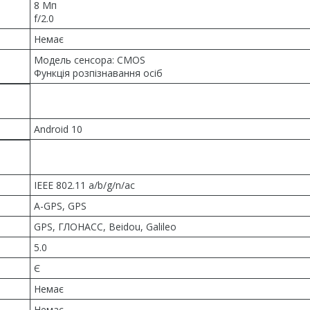
8 Мп
f/2.0
Немає
Модель сенсора: CMOS
Функція розпізнавання осіб
Android 10
IEEE 802.11 a/b/g/n/ac
A-GPS, GPS
GPS, ГЛОНАСС, Beidou, Galileo
5.0
Є
Немає
Немає