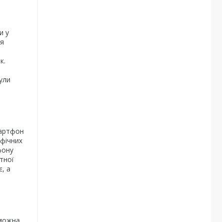
и у
ня
к.
ули
мартфон
афічних
фону
тної
є, а
 можна