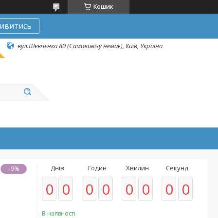
Кошик
ивитись
вул.Шевченка 80 (Самовивізу немає), Київ, Україна
Днів
Годин
Хвилин
Секунд
–9%
0
0
0
0
0
0
0
0
В наявності