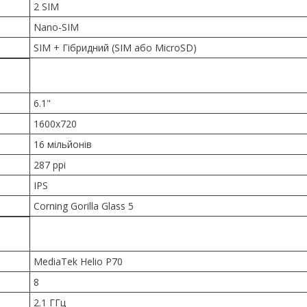
2 SIM
Nano-SIM
SIM + Гібридний (SIM або MicroSD)
6.1"
1600x720
16 мільйонів
287 ppi
IPS
Corning Gorilla Glass 5
MediaTek Helio P70
8
2.1 ГГц