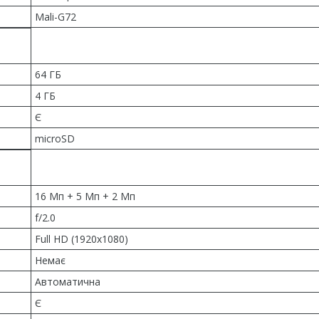
Mali-G72
64 ГБ
4 ГБ
Є
microSD
16 Мп + 5 Мп + 2 Мп
f/2.0
Full HD (1920x1080)
Немає
Автоматична
Є