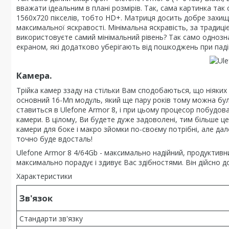
вважати ідеальним в плані розмірів. Так, сама картинка так
1560х720 пікселів, тобто HD+. Матриця досить добре захище
максимальної яскравості. Мінімальна яскравість, за традиц
використовуєте самий мінімальний рівень? Так само одноз
екраном, які додатково уберігають від пошкоджень при паді
Камера.
Трійка камер ззаду на стільки Вам сподобаються, що ніяких і
основний 16-Мп модуль, який ще пару років тому можна бул
ставиться в Ulefone Armor 8, і при цьому процесор побудо
камери. В цілому, Ви будете дуже задоволені, тим більше це
камери для боке і макро зйомки по-своєму потрібні, але да
точно буде вдосталь!
Ulefone Armor 8 4/64Gb - максимально надійний, продуктивн
максимально порадує і здивує Вас здібностями. Він дійсно доб
Характеристики
Зв'язок
Стандарти зв'язку