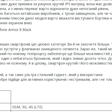
 само дуже приємна за рахунок крутий IPS матриці, вона має дозві
на, а з явних переваг варто відзначити дуже непоганий рівень
ією багатьох китайських виробників, є трохи завищеною, але чи 
начним плюсом даної моделі варто вважати виступаючі бортики 
ннях екраном вниз.
нших смартфонів цієї цінової категорії Ви й не захочете більше. 
о зустріти у флагманах захищеного сегмента. Зараз же, такий м
ваний по-новому техпроцесу забезпечує ще більше можливостей д
 один з небагатьох броников, який і відео знімає досить чітко. Д
леко не кожному. А в цілому, смартфон крутий і його можливосте
ий, а так само ультра-стильний гаджет, який у використанні
ре підійде для активних користувачів і екстремалів, але і не тіль
GSM, 3G, 4G (LTE)