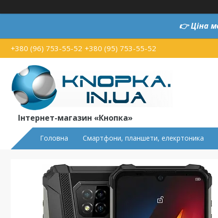
👉
Ціна м
+380 (96) 753-55-52
+380 (95) 753-55-52
Інтернет-магазин «Кнопка»
Головна
Смартфони, планшети, елекртоника