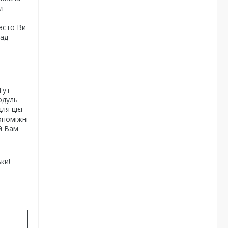
л
часто Ви
над
Тут
одуль
ля цієї
опоміжні
й Вам
ки!