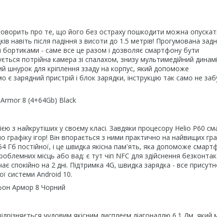
 говорить про те, що його без остраху пошкодити можна опускат
ів навіть після падіння з висоти до 1.5 метрів! Прогумована зад
 бортиками - саме все це разом і дозволяє смартфону бути
ться потрійна камера зі спалахом, знизу мультимедійний динамі
й шнурок для кріплення ззаду на корпус, який допоможе
 є зарядний пристрій і блок зарядки, інструкцію так само не заб
нією з найкрутіших у своєму класі. Завдяки процесору Helio Р60 с
по графіку ігор! Він впорається з ними практично на найвищих гр
 64 Гб постійної, і це швидка якісна пам'ять, яка допоможе смарт
роблемних місць або вад: є тут чіп NFC для здійснення безконтак
ає спокійно на 2 дні. Підтримка 4G, швидка зарядка - все присутн
 системи Android 10.
 відрізняється чудовим якісним дисплеєм діагоналлю 6.1 Дм, який