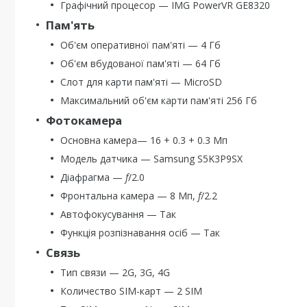
Графічний процесор — IMG PowerVR GE8320
Пам'ять
Об'єм оперативної пам'яті — 4 Гб
Об'єм вбудованої пам'яті — 64 Гб
Слот для карти пам'яті — MicroSD
Максимальний об'єм карти пам'яті 256 Гб
Фотокамера
Основна камера— 16 + 0.3 + 0.3 Мп
Модель датчика — Samsung S5K3P9SX
Діафрагма —
f
/2.0
Фронтальна камера — 8 Мп,
f
/2.2
Автофокусування — Так
Функція розпізнавання осіб — Так
Связь
Тип связи — 2G, 3G, 4G
Количество SIM-карт — 2 SIM