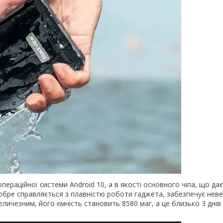
ераційної системи Android 10, а в якості основного чіпа, що дає
добре справляється з плавністю роботи гаджета, забезпечує нев
ичезним, його ємність становить 8580 маг, а це близько 3 днів