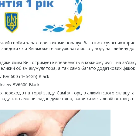
, який своїми характеристиками порадує багатьох сучасних корис
 завдяки якій Ви зможете занурювати його у воду на глибину до 
дяки яким Ви і отримуєте впевненість в кожному русі - на зв'язк
еликий об'єм акумулятора, а так само багато додаткових фішок
 переходів на торці ззаду. Самі ж торці з алюмінієвого сплаву, а
аду так само виглядає дуже гідно, завдяки металевій вставці, на