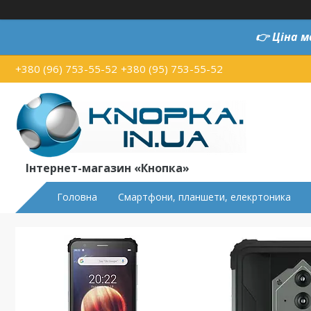
👉
Ціна м
+380 (96) 753-55-52
+380 (95) 753-55-52
Інтернет-магазин «Кнопка»
Головна
Смартфони, планшети, елекртоника