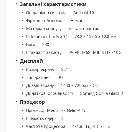
Загальні характеристики
Операційна система — Android 10
Фірмова оболонка — Немає
Матеріал корпусу — метал, пластик
Габарити (Ш х В х Т) — 78.2 х 159.6 х 12.8 мм
Вага — 230 г
Стандарт захисту — IP69K, IP68, MIL-STD-810G
Дисплей
Розмір екрану — 5.7"
Тип дисплея — IPS
Дозвіл екрану — 1440 х 720px (HD+)
Додаткові особливості — Gorning Gorilla Glass 3
Процесор
Процесор MediaTek Helio A25
Кількість ядер — 8
Частота процесора — 4х1.8 ГГц, 4 1.5 ГГц