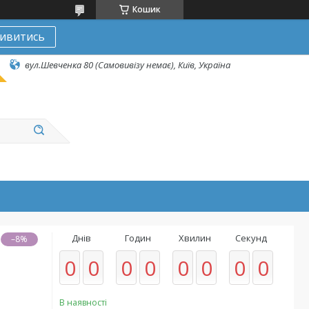
Кошик
ивитись
вул.Шевченка 80 (Самовивізу немає), Київ, Україна
Днів
Годин
Хвилин
Секунд
–8%
0
0
0
0
0
0
0
0
В наявності