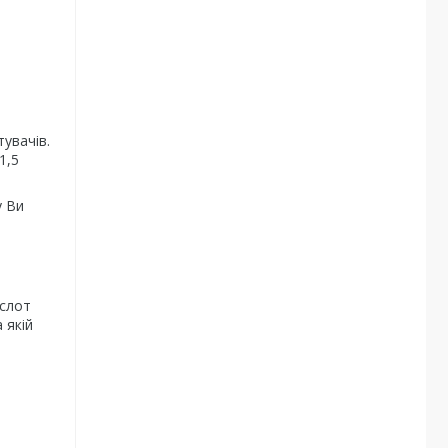
тувачів.
1,5
у Ви
 слот
 якій