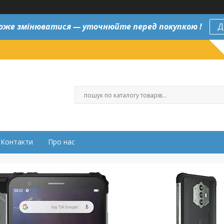
оже змінюватися — уточнюйте перед покупкою !
Д
Контакти
Про нас