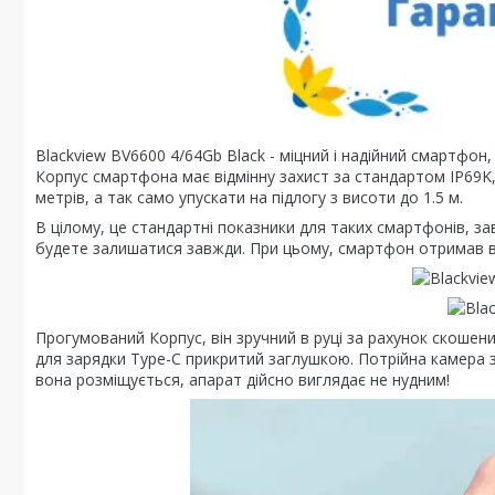
Blackview BV6600 4/64Gb Black - міцний і надійний смартфон
Корпус смартфона має відмінну захист за стандартом IP69K,
метрів, а так само упускати на підлогу з висоти до 1.5 м.
В цілому, це стандартні показники для таких смартфонів, зав
будете залишатися завжди. При цьому, смартфон отримав в
Прогумований Корпус, він зручний в руці за рахунок скошених
для зарядки Type-C прикритий заглушкою. Потрійна камера зз
вона розміщується, апарат дійсно виглядає не нудним!