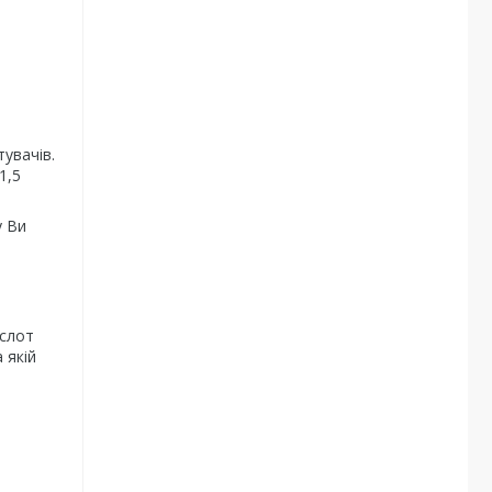
тувачів.
1,5
у Ви
 слот
 якій