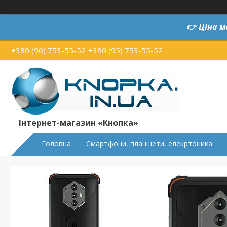
👉
Ціна м
+380 (96) 753-55-52
+380 (95) 753-55-52
Інтернет-магазин «Кнопка»
Головна
Смартфони, планшети, елекртоника