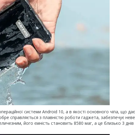
ераційної системи Android 10, а в якості основного чіпа, що дає
добре справляється з плавністю роботи гаджета, забезпечує нев
ичезним, його ємність становить 8580 маг, а це близько 3 днів