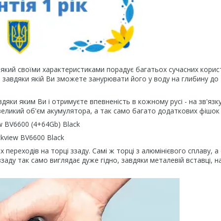
, який своїми характеристиками порадує багатьох сучасних корис
 завдяки якій Ви зможете занурювати його у воду на глибину до 
дяки яким Ви і отримуєте впевненість в кожному русі - на зв'язк
еликий об'єм акумулятора, а так само багато додаткових фішок
 переходів на торці ззаду. Самі ж торці з алюмінієвого сплаву, а
аду так само виглядає дуже гідно, завдяки металевій вставці, на