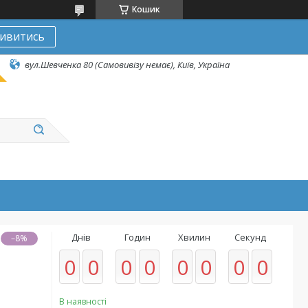
Кошик
ивитись
вул.Шевченка 80 (Самовивізу немає), Київ, Україна
Днів
Годин
Хвилин
Секунд
–8%
0
0
0
0
0
0
0
0
В наявності