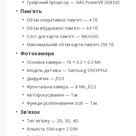
Графічний процесор — IMG PowerVR GE8320
Пам'ять
Об'єм оперативної пам'яті — 4 Гб
Об'єм вбудованої пам'яті — 64 Гб
Слот для карти пам'яті — MicroSD
Максимальний об'єм карти пам'яті 256 Гб
Фотокамера
Основна камера— 16 + 0.3 + 0.3 Мп
Модель датчика — Samsung S5K3P9SX
Діафрагма —
f
/2.0
Фронтальна камера — 8 Мп,
f
/2.2
Автофокусування — Так
Функція розпізнавання осіб — Так
Зв'язок
Тип зв'язку — 2G, 3G, 4G
Кількість SIM-карт 2 SIM