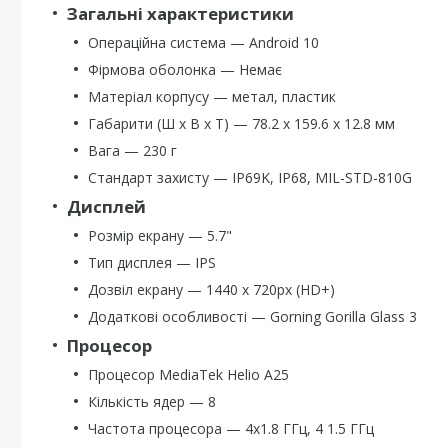
Загальні характеристики
Операційна система — Android 10
Фірмова оболонка — Немає
Матеріал корпусу — метал, пластик
Габарити (Ш х В х Т) — 78.2 х 159.6 х 12.8 мм
Вага — 230 г
Стандарт захисту — IP69K, IP68, MIL-STD-810G
Дисплей
Розмір екрану — 5.7"
Тип дисплея — IPS
Дозвіл екрану — 1440 х 720px (HD+)
Додаткові особливості — Gorning Gorilla Glass 3
Процесор
Процесор MediaTek Helio A25
Кількість ядер — 8
Частота процесора — 4х1.8 ГГц, 4 1.5 ГГц