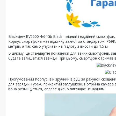
Blackview BV6600 4/64Gb Black - міцний і надійний смартфон
Корпус смартфона має відмінну захист за стандартом IP69K,
метрів, а так само упускати на підлогу з висоти до 1.5 м.
В цілому, це стандартні показники для таких смартфонів, зав
будете залишатися завжди. При цьому, смартфон отримав в
Прогумований Корпус, він зручний в руці за рахунок скошених
для зарядки Type-C прикритий заглушкою. Потрійна камера зз
вона розміщується, апарат дійсно виглядає не нудним!