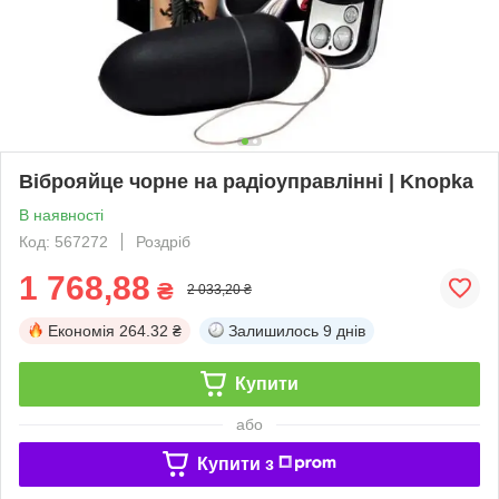
Віброяйце чорне на радіоуправлінні | Knopka
В наявності
Код: 567272
Роздріб
1 768,88
₴
2 033,20 ₴
Економія
264.32 ₴
Залишилось
9 днів
Купити
або
Купити з