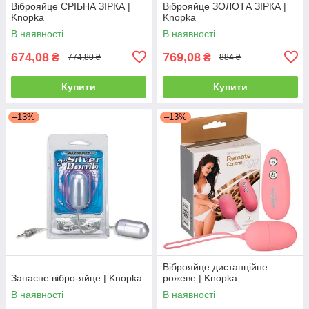
Віброяйце СРІБНА ЗІРКА |
Віброяйце ЗОЛОТА ЗІРКА |
Knopka
Knopka
В наявності
В наявності
674,08
769,08
₴
₴
774,80 ₴
884 ₴
Купити
Купити
–13%
–13%
Віброяйце дистанційне
Запасне вібро-яйце | Knopka
рожеве | Knopka
В наявності
В наявності