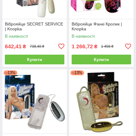
Віброяйце SECRET SERVICE
Віброяйце Фанкі Кролик |
| Knopka
Knopka
В наявності
В наявності
642,41
1 266,72
₴
₴
738,40 ₴
1 456 ₴
Купити
Купити
–13%
–13%