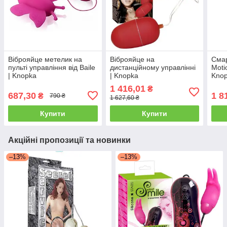
Віброяйце метелик на
Віброяйце на
Смар
пульті управління від Baile
дистанційному управлінні
Moti
| Knopka
| Knopka
Kno
1 416,01
₴
687,30
1 8
₴
790 ₴
1 627,60 ₴
Купити
Купити
Акційні пропозиції та новинки
–13%
–13%