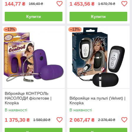
144,77
1 453,56
₴
₴
166,40 ₴
1 670,76 ₴
Купити
Купити
–13%
–13%
Віброяйце КОНТРОЛЬ
НАСОЛОДИ фіолетове |
Віброяйце на пульті (Velvet) |
Knopka
Knopka
В наявності
В наявності
1 375,30
2 067,47
₴
₴
1 580,80 ₴
2 376,40 ₴