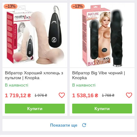
–13%
–13%
Вібратор Хороший хлопець з
Вібратор Big Vibe чорний |
пультом | Knopka
Knopka
В наявності
В наявності
1 719,12
1 538,16
₴
₴
1 976 ₴
1 768 ₴
Купити
Купити
Показати ще