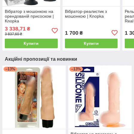
Вібратор з мошонкою на
Вібратор-реалистик з
Рель
орендованій присоском |
мошонкою | Knopka
реал
Knopka
Real
Kno
3 338,71
₴
1 700
1 3
₴
3 837,60 ₴
Купити
Купити
Акційні пропозиції та новинки
–13%
–13%
Вібратор на присоску, з