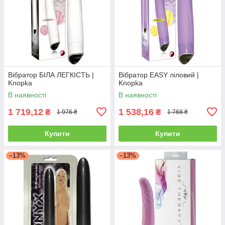
Вібратор БІЛА ЛЕГКІСТЬ |
Вібратор EASY ліловий |
Knopka
Knopka
В наявності
В наявності
1 719,12
1 538,16
₴
₴
1 976 ₴
1 768 ₴
Купити
Купити
–13%
–13%