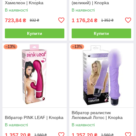
Хамелеон | Knopka
(великий) | Knopka
В наявності
В наявності
723,84
1 176,24
₴
₴
832 ₴
1 352 ₴
Купити
Купити
–13%
–13%
Вібратор реалистик
Вібратор PINK LEAF | Knopka
Лиловиый Лотос | Knopka
В наявності
В наявності
1 357,20
1 357,20
₴
₴
1 560 ₴
1 560 ₴