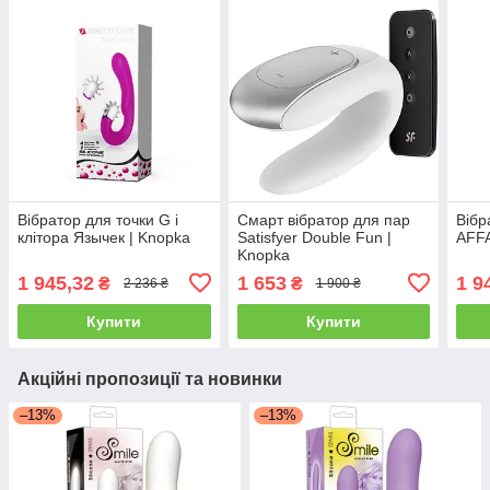
Вібратор для точки G і
Смарт вібратор для пар
Віб
клітора Язычек | Knopka
Satisfyer Double Fun |
AFFA
Knopka
1 945,32
1 653
1 9
₴
₴
2 236 ₴
1 900 ₴
Купити
Купити
Акційні пропозиції та новинки
–13%
–13%