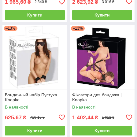
1 965,60
2 623,92
₴
₴
2 340 ₴
3 016 ₴
Купити
Купити
–13%
–13%
Бондажный набір Пустуха |
Фіксатори для бондажа |
Knopka
Knopka
В наявності
В наявності
625,67
1 402,44
₴
₴
719,16 ₴
1 612 ₴
Купити
Купити