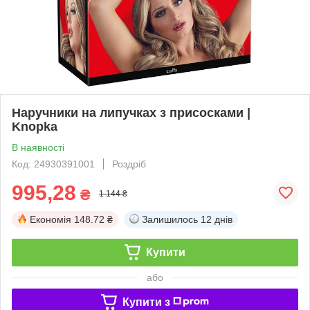
Наручники на липучках з присосками |
Knopka
В наявності
Код: 24930391001
Роздріб
995,28
₴
1 144 ₴
Економія
148.72 ₴
Залишилось
12 днів
Купити
або
Купити з