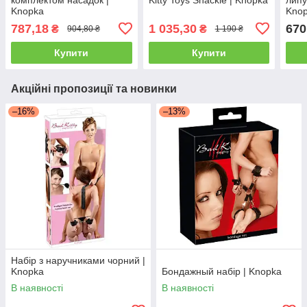
Knopka
Kno
787,18
1 035,30
670
₴
₴
904,80 ₴
1 190 ₴
Купити
Купити
Акційні пропозиції та новинки
–16%
–13%
Набір з наручниками чорний |
Knopka
Бондажный набір | Knopka
В наявності
В наявності