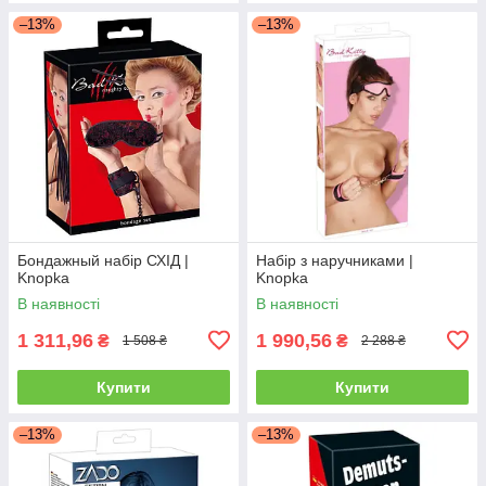
–13%
–13%
Бондажный набір СХІД |
Набір з наручниками |
Knopka
Knopka
В наявності
В наявності
1 311,96
1 990,56
₴
₴
1 508 ₴
2 288 ₴
Купити
Купити
–13%
–13%