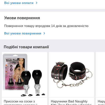
Всі умови оплати
Умови повернення
Повернення товару впродовж 14 днів за домовленістю
Всі умови повернення
Подібні товари компанії
Присоски на соски з
Наручники Bad Naughty
Нару
комплектом насадок |
Kitty Toys Shackle | Knopka
липу