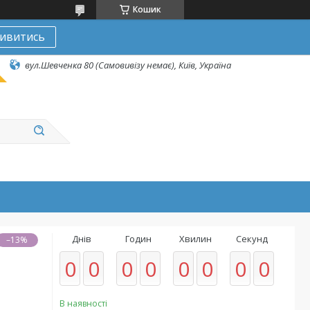
Кошик
ивитись
вул.Шевченка 80 (Самовивізу немає), Київ, Україна
Днів
Годин
Хвилин
Секунд
–13%
0
0
0
0
0
0
0
0
В наявності