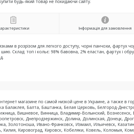
 купити будь-який товар не покидаючи сайту.
арактеристики
Інформація для замовлення
'язками в розрізом для легкого доступу, чорні панчохи, фартух чо
ию. Склад: топ і кольє: 98% бавовна, 2% еластан, фартух і обру
д.
ернет магазине по самой низкой цене в Украине, а также в гор
ка Балаклея, Балта, Баштанка, Белая Церковь, Белгород-Днестро
ижница, Вишневое, Винница, Владимир-Волынский, Вознесенск, В
ропетровск, Днепродзержинск, Долина, Долинская, Донецк, Дрог
нка, Золотоноша, Ивано-Франковск, Измаил, Ильичевск, Казатин
ь, Килия, Кировоград, Кировск, Кобеляки, Ковель, Коломыя, Ко