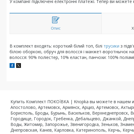
У компанії підключені електронні платежі. Тепер ви можете
Опис
Х
В комплект входять: короткий білий топ, білі
трусики
з підв
білою оборкою, обруч для волосся і манжет-воротнычок на ш
волосся: 90% поліестер, 10% еластан, панчохи: 100% поліамі
Купить Комплект ПОКОЇВКА | Knopka вы можете в нашем инт
Апостолово, Артемовск, Армянск, Арциз, Артемовск, Ахтыр
Борисполь, Броды, Бурынь, Васильков, Верхнеднепровск, В
Городище, Городок, Гребенка, Дебальцево, Джанкой, Днеп
Воды, Житомир, Запорожье, Звенигородка, Зеньков, Знаме
Днепровская, Канев, Карловка, Катеринополь, Керчь, Керч