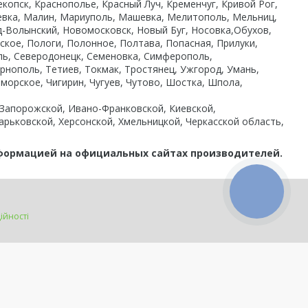
опск, Краснополье, Красный Луч, Кременчуг, Кривой Рог,
кеевка, Малин, Мариуполь, Машевка, Мелитополь, Мельниц,
-Волынский, Новомосковск, Новый Буг, Носовка,Обухов,
ское, Пологи, Полонное, Полтава, Попасная, Прилуки,
оль, Северодонецк, Семеновка, Симферополь,
ернополь, Тетиев, Токмак, Тростянец, Ужгород, Умань,
оморское, Чигирин, Чугуев, Чутово, Шостка, Шпола,
 Запорожской, Ивано-Франковской, Киевской,
арьковской, Херсонской, Хмельницкой, Черкасской область,
нформацией на официальных сайтах производителей.
КНОПКА
ЗВ'ЯЗКУ
ійності