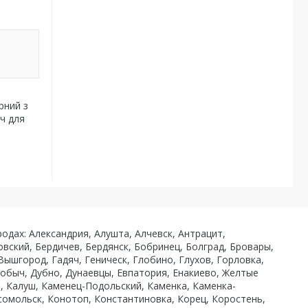
рний з
ч для
одах: Александрия, Алушта, Алчевск, Антрацит,
вский, Бердичев, Бердянск, Бобринец, Болград, Бровары,
ышгород, Гадяч, Геническ, Глобино, Глухов, Горловка,
обыч, Дубно, Дунаевцы, Евпатория, Енакиево, Желтые
, Калуш, Каменец-Подольский, Каменка, Каменка-
мсомольск, Конотоп, Константиновка, Корец, Коростень,