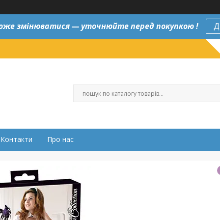
оже змінюватися — уточнюйте перед покупкою !
Д
Контакти
Про нас