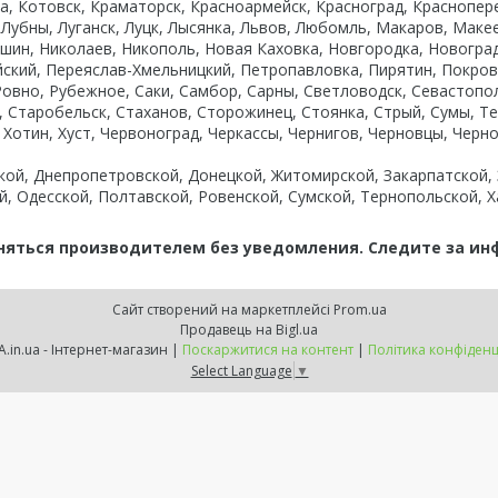
 Котовск, Краматорск, Красноармейск, Красноград, Красноперек
, Лубны, Луганск, Луцк, Лысянка, Львов, Любомль, Макаров, Ма
ин, Николаев, Никополь, Новая Каховка, Новгородка, Новоград
ский, Переяслав-Хмельницкий, Петропавловка, Пирятин, Покров
Ровно, Рубежное, Саки, Самбор, Сарны, Светловодск, Севастоп
, Старобельск, Стаханов, Сторожинец, Стоянка, Стрый, Сумы, Т
 Хотин, Хуст, Червоноград, Черкассы, Чернигов, Черновцы, Черн
ой, Днепропетровской, Донецкой, Житомирской, Закарпатской,
й, Одесской, Полтавской, Ровенской, Сумской, Тернопольской, Х
няться производителем без уведомления. Следите за и
Сайт створений на маркетплейсі
Prom.ua
Продавець на Bigl.ua
KNOPKA.in.ua - Інтернет-магазин |
Поскаржитися на контент
|
Політика конфіденц
Select Language
▼