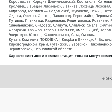
Коростышев, Корсунь-Шевченковский, Костополь, Котельва,
Кролевец, Лебедин, Лисичанск, Летичев, Лохвица, Лозовая
Миргород, Могилев — Подольский, Мукачево, Нежин, Нетеш
Одесса, Орехов, Очаков, Павлоград, Первомайск, Первомай
Путивль, Пятихатки, Раздельная, Решетиловка, Ровеньки, 
Синельниково, Скадовск, Славута, Славянск, Смела, Снятин
Феодосия, Харьков, Херсон, Хмельник, Хмельницкий, Хорол,
Энергодар, Южное, Южноукраинск, Ялта, Ямполь.
Купить Комплект ПОКОЇВКА | Knopka в Винницкой, Волынск
Кировоградской, Крым, Луганской, Львовской, Николаевско
Черниговской, Черновицкой области.
Характеристики и комплектация товара могут изме