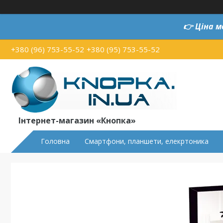
👉
Ціна м
+380 (96) 753-55-52
+380 (95) 753-55-52
Інтернет-магазин «Кнопка»
Головна
Смартфони, планшети, елекртоника