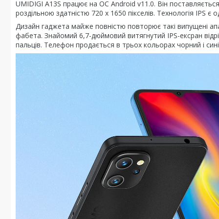
UMIDIGI A13S працює на ОС Android v11.0. Він поставляєтьс
роздільною здатністю 720 x 1650 пікселів. Технологія IPS є о
Дизайн гаджета майже повністю повторює такі випущені ап
фабета. Знайомий 6,7-дюймовий витягнутий IPS-ексран відрі
пальців. Телефон продається в трьох кольорах чорний і сині