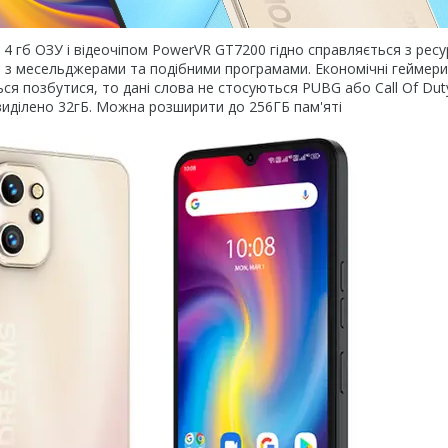
з 4 гб ОЗУ і відеочіпом PowerVR GT7200 гідно справляється з рес
ти з месельджерами та подібними програмами. Економічні геймери
ся позбутися, то дані слова не стосуються PUBG або Call Of Duty
иділено 32гБ. Можна розширити до 256ГБ пам'яті