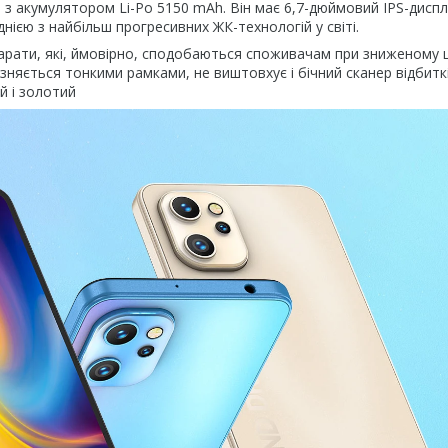
я з акумулятором Li-Po 5150 mAh. Він має 6,7-дюймовий IPS-диспл
днією з найбільш прогресивних ЖК-технологій у світі.
арати, які, ймовірно, сподобаються споживачам при зниженому ц
зняється тонкими рамками, не виштовхує і бічний сканер відбитк
й і золотий