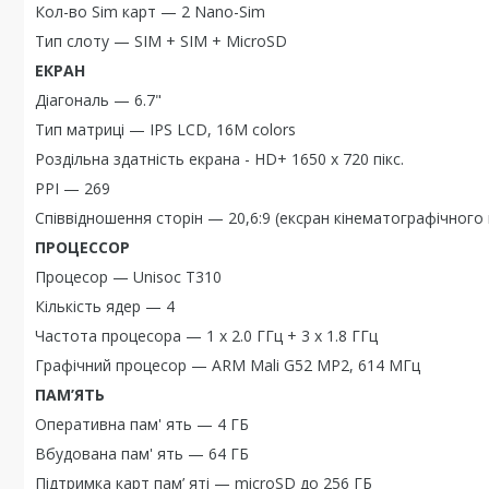
Кол-во Sim карт — 2 Nano-Sim
Тип слоту — SIM + SIM + MicroSD
ЕКРАН
Діагональ — 6.7"
Тип матриці — IPS LCD, 16M colors
Роздільна здатність екрана - HD+ 1650 x 720 пікс.
PPI — 269
Співвідношення сторін — 20,6:9 (ексран кінематографічного
ПРОЦЕССОР
Процесор — Unisoc T310
Кількість ядер — 4
Частота процесора — 1 x 2.0 ГГц + 3 x 1.8 ГГц
Графічний процесор — ARM Mali G52 MP2, 614 МГц
ПАМ’ЯТЬ
Оперативна пам' ять — 4 ГБ
Вбудована пам' ять — 64 ГБ
Підтримка карт пам’ яті — microSD до 256 ГБ