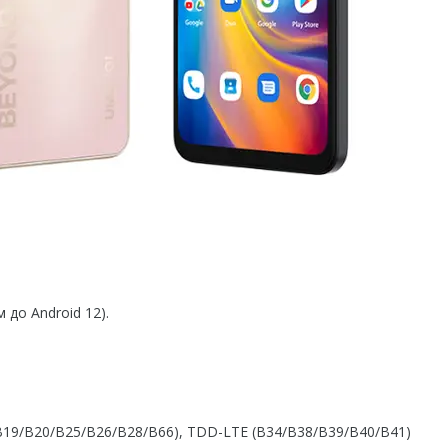
до Android 12).
19/B20/B25/B26/B28/B66), TDD-LTE (B34/B38/B39/B40/B41)