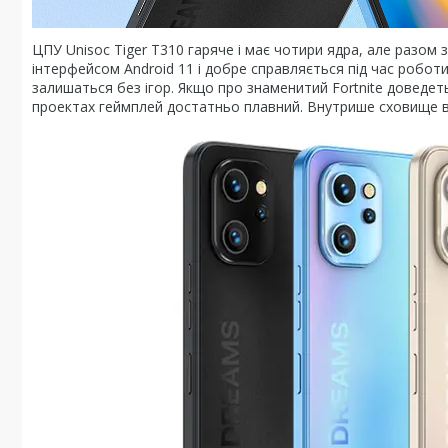
ЦПУ Unisoc Tiger T310 гаряче і має чотири ядра, але разом 
інтерфейсом Android 11 і добре справляється під час робо
залишаться без ігор. Якщо про знаменитий Fortnite доведеть
проектах геймплей достатньо плавний. Внутрише сховище в