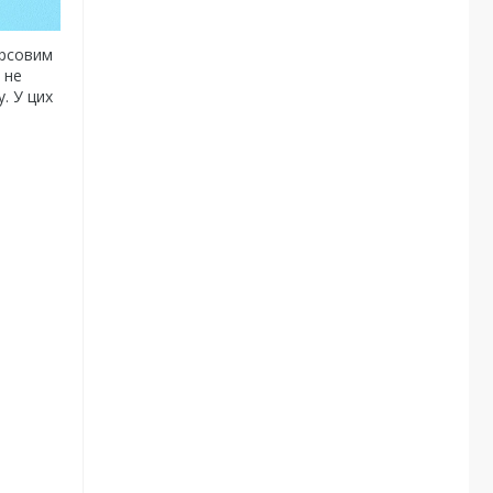
урсовим
 не
. У цих