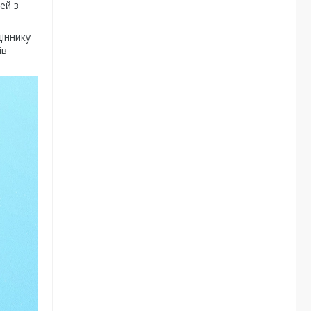
ей з
іннику
ів