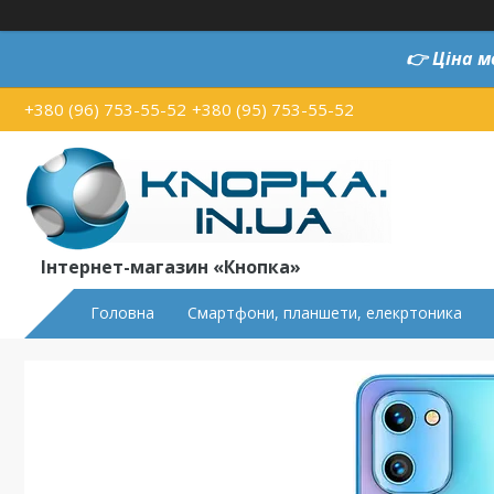
👉
Ціна м
+380 (96) 753-55-52
+380 (95) 753-55-52
Інтернет-магазин «Кнопка»
Головна
Смартфони, планшети, елекртоника