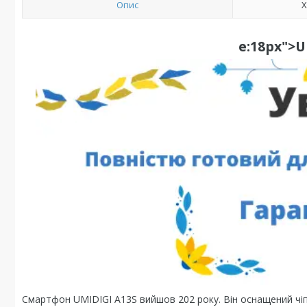
Опис
Х
e:18px">U
Смартфон UMIDIGI A13S вийшов 202 року. Він оснащений чіпс