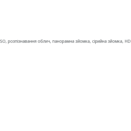
ISO, розпізнавання облич, панорамна зйомка, сірийна зйомка, H