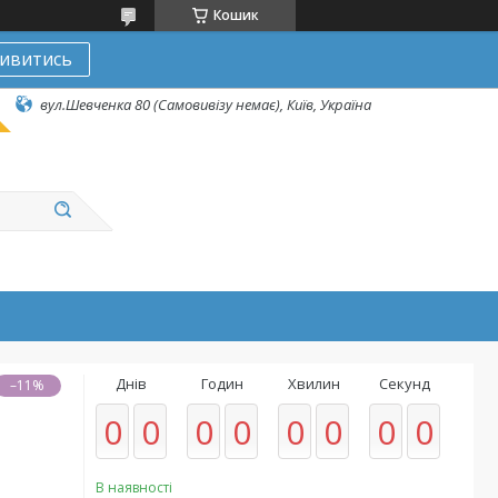
Кошик
ивитись
вул.Шевченка 80 (Самовивізу немає), Київ, Україна
Днів
Годин
Хвилин
Секунд
–11%
0
0
0
0
0
0
0
0
В наявності