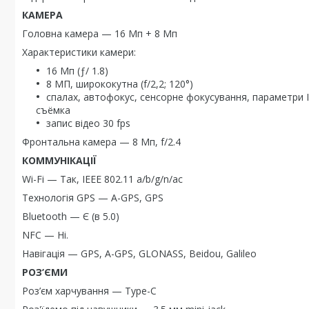
КАМЕРА
Головна камера — 16 Мп + 8 Мп
Характеристики камери:
16 Мп (ƒ/ 1.8)
8 МП, ширококутна (f/2,2; 120°)
спалах, автофокус, сенсорне фокусування, параметри 
съёмка
запис відео 30 fps
Фронтальна камера — 8 Мп, f/2.4
КОММУНІКАЦІЇ
Wi-Fi — Так, IEEE 802.11 a/b/g/n/ac
Технологія GPS — A-GPS, GPS
Bluetooth — Є (в 5.0)
NFC — Ні.
Навігація — GPS, A-GPS, GLONASS, Beidou, Galileo
РОЗ’ЄМИ
Роз’єм харчування — Type-C