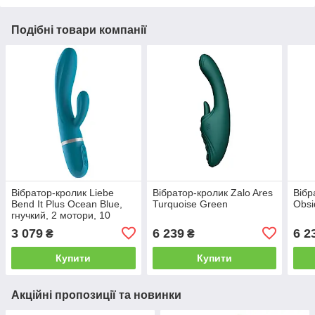
Подібні товари компанії
Вібратор-кролик Liebe
Вібратор-кролик Zalo Ares
Вібр
Bend It Plus Ocean Blue,
Turquoise Green
Obsi
гнучкий, 2 мотори, 10
режимів
3 079
6 239
6 2
₴
₴
Купити
Купити
Акційні пропозиції та новинки