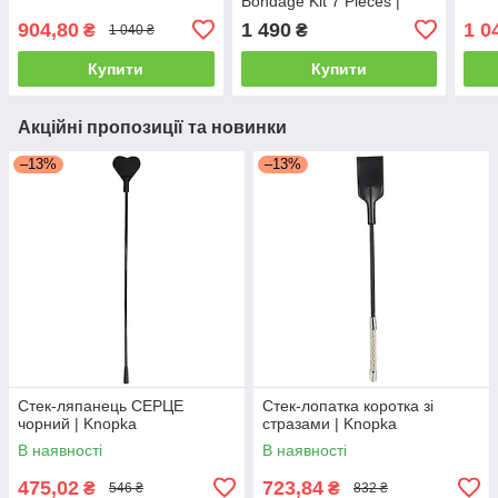
Bondage Kit 7 Pieces |
Knopka
904,80
1 490
1 0
₴
₴
1 040 ₴
Купити
Купити
Акційні пропозиції та новинки
–13%
–13%
Стек-ляпанець СЕРЦЕ
Стек-лопатка коротка зі
чорний | Knopka
стразами | Knopka
В наявності
В наявності
475,02
723,84
₴
₴
546 ₴
832 ₴