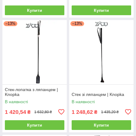
Купити
Купити
–13%
–13%
Стек-лопатка з ляпанцем |
Knopka
Стек зі ляпанцем | Knopka
В наявності
В наявності
1 420,54
1 248,62
₴
₴
1 632,80 ₴
1 435,20 ₴
Купити
Купити