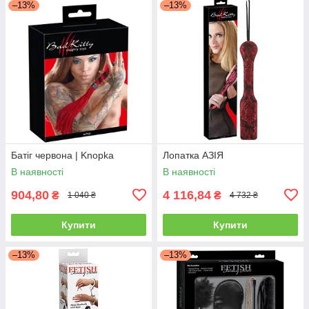
–13%
–13%
Батіг червона | Knopka
Лопатка АЗІЯ
В наявності
В наявності
904,80
4 116,84
₴
₴
1 040 ₴
4 732 ₴
Купити
Купити
–13%
–13%