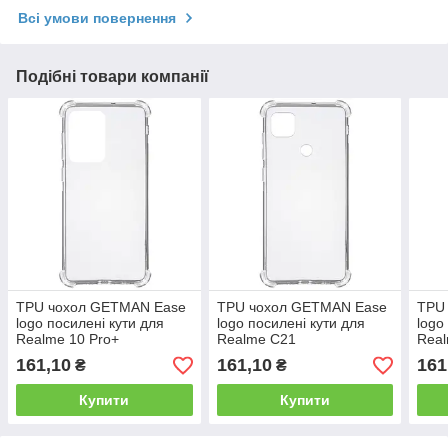
Всі умови повернення
Подібні товари компанії
TPU чохол GETMAN Ease
TPU чохол GETMAN Ease
TPU
logo посилені кути для
logo посилені кути для
logo
Realme 10 Pro+
Realme C21
Rea
161,10
161,10
161
₴
₴
Купити
Купити