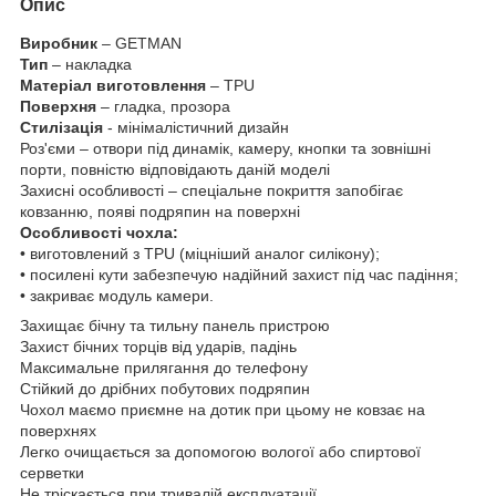
Опис
Виробник
– GETMAN
Тип
– накладка
Матеріал виготовлення
– TPU
Поверхня
– гладка, прозора
Стилізація
- мінімалістичний дизайн
Роз'єми – отвори під динамік, камеру, кнопки та зовнішні
порти, повністю відповідають даній моделі
Захисні особливості – спеціальне покриття запобігає
ковзанню, появі подряпин на поверхні
Особливості чохла:
• виготовлений з TPU (міцніший аналог силікону);
• посилені кути забезпечую надійний захист під час падіння;
• закриває модуль камери.
Захищає бічну та тильну панель пристрою
Захист бічних торців від ударів, падінь
Максимальне прилягання до телефону
Стійкий до дрібних побутових подряпин
Чохол маємо приємне на дотик при цьому не ковзає на
поверхнях
Легко очищається за допомогою вологої або спиртової
серветки
Не тріскається при тривалій експлуатації