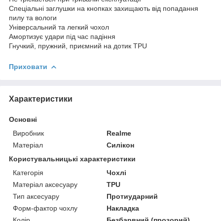
Спеціальні заглушки на кнопках захищають від попадання
пилу та вологи
Універсальний та легкий чохол
Амортизує удари під час падіння
Гнучкий, пружний, приємний на дотик TPU
Приховати
Характеристики
Основні
Виробник
Realme
Матеріал
Силікон
Користувальницькі характеристики
Категорія
Чохлі
Матеріал аксесуару
TPU
Тип аксесуару
Протиударний
Форм-фактор чохлу
Накладка
Колір
Безбарвний (прозорий)