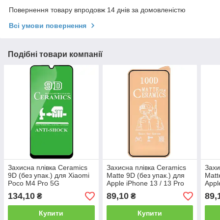
Повернення товару впродовж 14 днів за домовленістю
Всі умови повернення
Подібні товари компанії
Захисна плівка Ceramics
Захисна плівка Ceramics
Захи
9D (без упак.) для Xiaomi
Matte 9D (без упак.) для
Matt
Poco M4 Pro 5G
Apple iPhone 13 / 13 Pro
Appl
(6.1")
(6.7"
134,10
89,10
89,
₴
₴
Купити
Купити