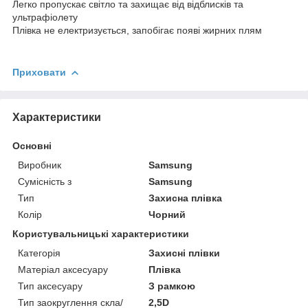
Легко пропускає світло та захищає від відблисків та
ультрафіолету
Плівка не електризується, запобігає появі жирних плям
Приховати
Характеристики
Основні
Виробник
Samsung
Сумісність з
Samsung
Тип
Захисна плівка
Колір
Чорний
Користувальницькі характеристики
Категорія
Захисні плівки
Матеріал аксесуару
Плівка
Тип аксесуару
З рамкою
Тип заокруглення скла/
2,5D