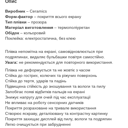
Опис
Виробник
– Ceramics
Форм-фактор
– покриття всього екрану
Тип плівки
– прозора
Матеріал виготовлення
– термополіуретан
Обідок
– кольоровий
Поклейка: електростатична, без клею
Плівка непомітна на екрані, самовідновлюється при
подряпинах, видаляє бульбашки повітря самостійно.
Увага:
не рекомендується для повторного використання.
Плівка не деформується та не жовтіє з часом
Стійка до гострих, колючих та ріжучих поверхонь
Стійка до тертя, ударів та падінь
Підвищена стійкість до зношування та вологи та пилу
Запобігає появі відбитків пальців на екрані
Знижує напругу для очей під час експлуатації
Не впливає на роботу сенсорних датчиків
Покриття розраховане на тривале використання
Створює яскраву, деталізовану та контрастну картинку
Покриття захищає дисплей від пилу, вологи та подряпин
Легко очищується при забрудненні