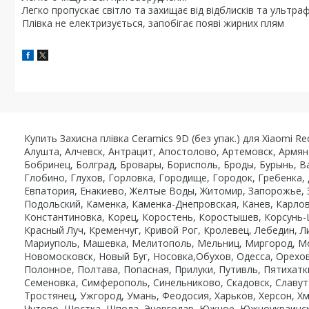
Легко пропускає світло та захищає від відблисків та ультра
Плівка не електризується, запобігає появі жирних плям
Купить Захисна плівка Ceramics 9D (без упак.) для Xiaomi 
Алушта, Алчевск, Антрацит, Апостолово, Артемовск, Армян
Бобринец, Болград, Бровары, Борисполь, Броды, Бурынь, В
Глобино, Глухов, Горловка, Городище, Городок, Гребенка,
Евпатория, Енакиево, Желтые Воды, Житомир, Запорожье, 
Подольский, Каменка, Каменка-Днепровская, Канев, Карлов
Константиновка, Корец, Коростень, Коростышев, Корсунь-
Красный Луч, Кременчуг, Кривой Рог, Кролевец, Лебедин, Л
Мариуполь, Машевка, Мелитополь, Мельниц, Миргород, Мо
Новомосковск, Новый Буг, Носовка,Обухов, Одесса, Орехо
Полонное, Полтава, Попасная, Прилуки, Путивль, Пятихатк
Семеновка, Симферополь, Синельниково, Скадовск, Славута
Тростянец, Ужгород, Умань, Феодосия, Харьков, Херсон, Хм
Чутово, Шостка, Шпола, Энергодар, Южное, Южноукраинск,