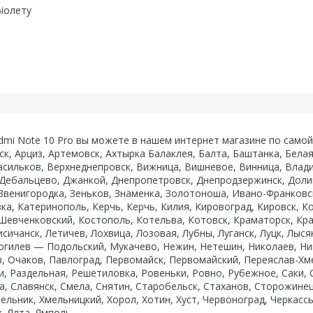
фіолету
Redmi Note 10 Pro вы можете в нашем интернет магазине по самой
ск, Арциз, Артемовск, Ахтырка Балаклея, Балта, Баштанка, Бела
асильков, Верхнеднепровск, Вижница, Вишневое, Винница, Влади
 Дебальцево, Джанкой, Днепропетровск, Днепродзержинск, Доли
Звенигородка, Зеньков, Знаменка, Золотоноша, Ивано-Франковск
ка, Катеринополь, Керчь, Керчь, Килия, Кировоград, Кировск, 
Шевченковский, Костополь, Котельва, Котовск, Краматорск, Кра
исичанск, Летичев, Лохвица, Лозовая, Лубны, Луганск, Луцк, Лы
гилев — Подольский, Мукачево, Нежин, Нетешин, Николаев, Ник
в, Очаков, Павлоград, Первомайск, Первомайский, Переяслав-Хм
и, Раздельная, Решетиловка, Ровеньки, Ровно, Рубежное, Саки,
, Славянск, Смела, Снятин, Старобельск, Стаханов, Сторожинец
ельник, Хмельницкий, Хорол, Хотин, Хуст, Червоноград, Черкассы
 Ялта, Ямполь.