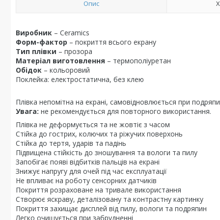
Опис
Х
Виробник
– Ceramics
Форм-фактор
– покриття всього екрану
Тип плівки
– прозора
Матеріал виготовлення
– термополіуретан
Обідок
– кольоровий
Поклейка: електростатична, без клею
Плівка непомітна на екрані, самовідновлюється при подряпи
Увага:
не рекомендується для повторного використання.
Плівка не деформується та не жовтіє з часом
Стійка до гострих, колючих та ріжучих поверхонь
Стійка до тертя, ударів та падінь
Підвищена стійкість до зношування та вологи та пилу
Запобігає появі відбитків пальців на екрані
Знижує напругу для очей під час експлуатації
Не впливає на роботу сенсорних датчиків
Покриття розраховане на тривале використання
Створює яскраву, деталізовану та контрастну картинку
Покриття захищає дисплей від пилу, вологи та подряпин
Легко очищується при забрудненні