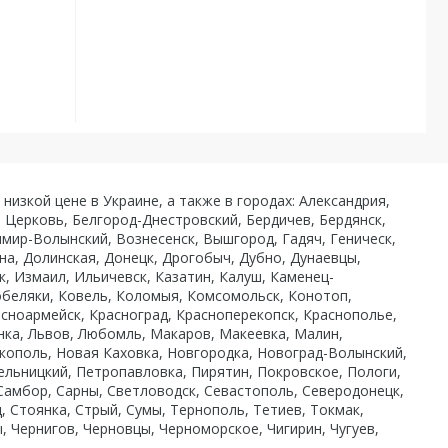
 низкой цене в Украине, а также в городах: Александрия,
я Церковь, Белгород-Днестровский, Бердичев, Бердянск,
мир-Волынский, Вознесенск, Вышгород, Гадяч, Геническ,
на, Долинская, Донецк, Дрогобыч, Дубно, Дунаевцы,
, Измаил, Ильичевск, Казатин, Калуш, Каменец-
Кобеляки, Ковель, Коломыя, Комсомольск, Конотоп,
сноармейск, Красноград, Красноперекопск, Краснополье,
сянка, Львов, Любомль, Макаров, Макеевка, Малин,
ополь, Новая Каховка, Новгородка, Новоград-Волынский,
ельницкий, Петропавловка, Пирятин, Покровское, Пологи,
 Самбор, Сарны, Светловодск, Севастополь, Северодонецк,
, Стоянка, Стрый, Сумы, Тернополь, Тетиев, Токмак,
, Чернигов, Черновцы, Черноморское, Чигирин, Чугуев,