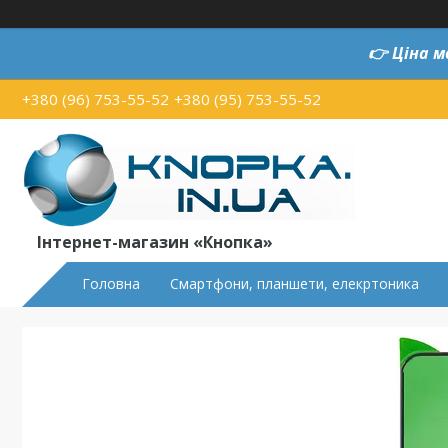
👉
Ціна м
+380 (96) 753-55-52
+380 (95) 753-55-52
Інтернет-магазин «Кнопка»
Головна
Смартфони, планшети, елекртоника