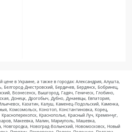
й цене в Украине, а также в городах: Александрия, Алушта,
ь, Белгород-Днестровский, Бердичев, Бердянск, Бобринец,
кий, Вознесенск, Вышгород, Гадяч, Геническ, Глобино,
ская, Донецк, Дрогобыч, Дубно, Дунаевцы, Евпатория,
льичевск, Казатин, Калуш, Каменец-Подольский, Каменка,
омыя, Комсомольск, Конотоп, Константиновка, Корец,
 Красноперекопск, Краснополье, Красный Луч, Кременчуг,
Макаров, Макеевка, Малин, Мариуполь, Машевка,
а, Новгородка, Новоград-Волынский, Новомосковск, Новый
вка, Пирятин, Покровское, Пологи, Полонное, Полтава,