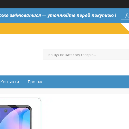
оже змінюватися — уточнюйте перед покупкою !
Д
Контакти
Про нас