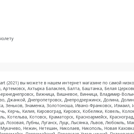
фіолету
mart (2021) вы можете в нашем интернет магазине по самой низко
з, Артемовск, Ахтырка Балаклея, Балта, Баштанка, Белая Церков
Верхнеднепровск, Вижница, Вишневое, Винница, Владимир-Волынс
во, Джанкой, Днепропетровск, Днепродзержинск, Долина, Долин
а, Зеньков, Знаменка, Золотоноша, Ивано-Франковск, Измаил, И
чь, Керчь, Килия, Кировоград, Кировск, Кобеляки, Ковель, Кол
, Котельва, Котовск, Краматорск, Красноармейск, Красноград,
ца, Лозовая, Лубны, Луганск, Луцк, Лысянка, Львов, Любомль, 
Мукачево, Нежин, Нетешин, Николаев, Никополь, Новая Каховк
 Первомайск, Первомайский, Переяслав-Хмельницкий, Петропавло