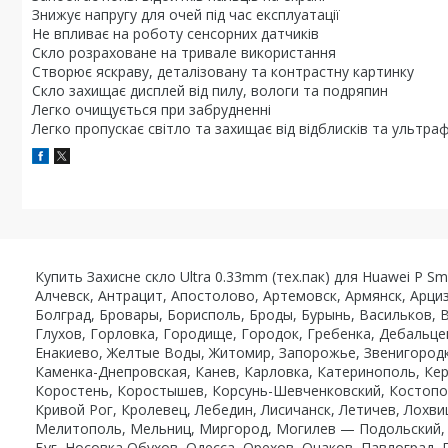
Знижує напругу для очей під час експлуатації
Не впливає на роботу сенсорних датчиків
Скло розраховане на тривале використання
Створює яскраву, деталізовану та контрастну картинку
Скло захищає дисплей від пилу, вологи та подряпин
Легко очищується при забрудненні
Легко пропускає світло та захищає від відблисків та ультра
Купить Захисне скло Ultra 0.33mm (тех.пак) для Huawei P S
Алчевск, Антрацит, Апостолово, Артемовск, Армянск, Арци
Болград, Бровары, Борисполь, Броды, Бурынь, Васильков, 
Глухов, Горловка, Городище, Городок, Гребенка, Дебальце
Енакиево, Желтые Воды, Житомир, Запорожье, Звенигородк
Каменка-Днепровская, Канев, Карловка, Катеринополь, Кер
Коростень, Коростышев, Корсунь-Шевченковский, Костополь
Кривой Рог, Кролевец, Лебедин, Лисичанск, Летичев, Лохви
Мелитополь, Мельниц, Миргород, Могилев — Подольский, 
Буг, Носовка,Обухов, Одесса, Орехов, Очаков, Павлоград,