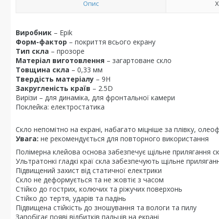
Опис
Х
Виробник
– Epik
Форм-фактор
– покриття всього екрану
Тип скла
– прозоре
Матеріал виготовлення
– загартоване скло
Товщина скла
– 0,33 мм
Твердість матеріалу
– 9H
Закругленість країв
– 2.5D
Вирізи – для динаміка, для фронтальної камери
Поклейка: електростатика
Скло непомітно на екрані, набагато міцніше за плівку, оле
Увага:
не рекомендується для повторного використання
Полімерна клейова основа забезпечує щільне прилягання ск
Ультратонкі гладкі краї скла забезпечують щільне приляган
Підвищений захист від статичної електрики
Скло не деформується та не жовтіє з часом
Стійко до гострих, колючих та ріжучих поверхонь
Стійко до тертя, ударів та падінь
Підвищена стійкість до зношування та вологи та пилу
Запобігає появі відбитків пальців на екрані