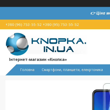
👉
Ціна м
+380 (96) 753-55-52
+380 (95) 753-55-52
Інтернет-магазин «Кнопка»
Головна
Смартфони, планшети, елекртоника