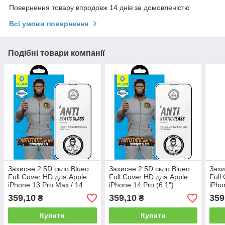
Повернення товару впродовж 14 днів за домовленістю
Всі умови повернення
Подібні товари компанії
Захисне 2.5D скло Blueo
Захисне 2.5D скло Blueo
Захи
Full Cover HD для Apple
Full Cover HD для Apple
Full
iPhone 13 Pro Max / 14
iPhone 14 Pro (6.1")
iPho
Plus (6.7")
359,10
359,10
359
₴
₴
Купити
Купити