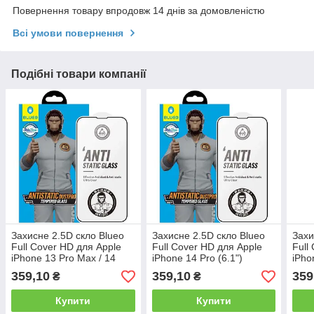
Повернення товару впродовж 14 днів за домовленістю
Всі умови повернення
Подібні товари компанії
Захисне 2.5D скло Blueo
Захисне 2.5D скло Blueo
Захи
Full Cover HD для Apple
Full Cover HD для Apple
Full
iPhone 13 Pro Max / 14
iPhone 14 Pro (6.1")
iPho
Plus (6.7")
359,10
359,10
359
₴
₴
Купити
Купити