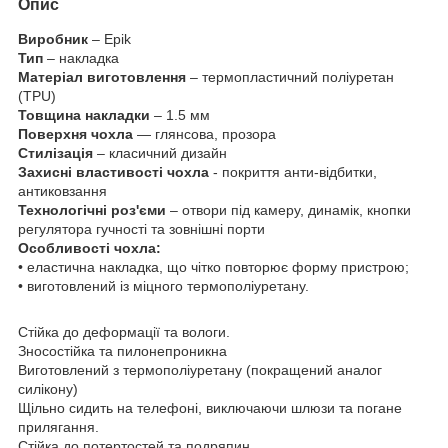
Опис
Виробник
– Epik
Тип
– накладка
Матеріал виготовлення
– термопластичний поліуретан
(TPU)
Товщина накладки
– 1.5 мм
Поверхня чохла
— глянсова, прозора
Стилізація
– класичний дизайн
Захисні властивості чохла
- покриття анти-відбитки,
антиковзання
Технологічні роз'єми
– отвори під камеру, динамік, кнопки
регулятора гучності та зовнішні порти
Особливості чохла:
• еластична накладка, що чітко повторює форму пристрою;
• виготовлений із міцного термополіуретану.
Стійка до деформації та вологи.
Зносостійка та пилонепроникна
Виготовлений з термополіуретану (покращений аналог
силікону)
Щільно сидить на телефоні, виключаючи шлюзи та погане
прилягання.
Стійка до потертостей та подряпин.