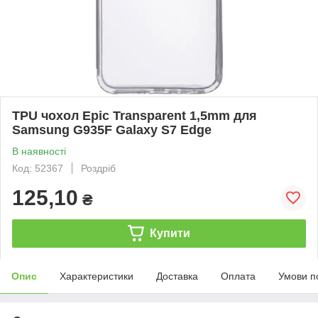
TPU чохол Epic Transparent 1,5mm для
Samsung G935F Galaxy S7 Edge
В наявності
Код: 52367
Роздріб
125,10
₴
Купити
Опис
Характеристики
Доставка
Оплата
Умови п