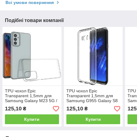
Всі умови повернення
Подібні товари компанії
TPU чохол Epic
TPU чохол Epic
TPU 
Transparent 1,5mm для
Transparent 1,5mm для
Tran
Samsung Galaxy M23 5G /
Samsung G955 Galaxy S8
Sams
M13 4G
Plus
(201
125,10
125,10
125
₴
₴
Купити
Купити