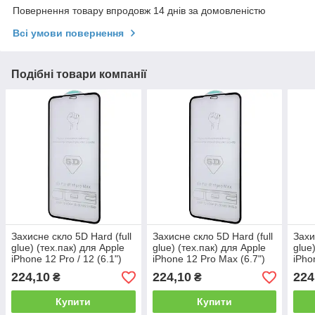
Повернення товару впродовж 14 днів за домовленістю
Всі умови повернення
Подібні товари компанії
Захисне скло 5D Hard (full
Захисне скло 5D Hard (full
Захи
glue) (тех.пак) для Apple
glue) (тех.пак) для Apple
glue
iPhone 12 Pro / 12 (6.1")
iPhone 12 Pro Max (6.7")
iPho
(6.1"
224,10
224,10
224
₴
₴
Купити
Купити