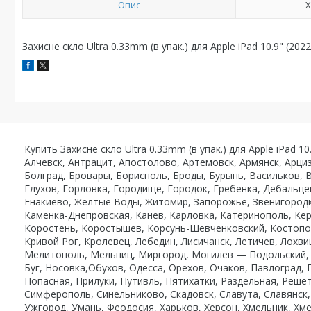
Опис
Х
Захисне скло Ultra 0.33mm (в упак.) для Apple iPad 10.9" (202
Купить Захисне скло Ultra 0.33mm (в упак.) для Apple iPad 
Алчевск, Антрацит, Апостолово, Артемовск, Армянск, Арци
Болград, Бровары, Борисполь, Броды, Бурынь, Васильков, 
Глухов, Горловка, Городище, Городок, Гребенка, Дебальце
Енакиево, Желтые Воды, Житомир, Запорожье, Звенигородк
Каменка-Днепровская, Канев, Карловка, Катеринополь, Кер
Коростень, Коростышев, Корсунь-Шевченковский, Костополь
Кривой Рог, Кролевец, Лебедин, Лисичанск, Летичев, Лохви
Мелитополь, Мельниц, Миргород, Могилев — Подольский, 
Буг, Носовка,Обухов, Одесса, Орехов, Очаков, Павлоград,
Попасная, Прилуки, Путивль, Пятихатки, Раздельная, Реше
Симферополь, Синельниково, Скадовск, Славута, Славянск,
Ужгород, Умань, Феодосия, Харьков, Херсон, Хмельник, Хме