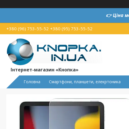
👉
Ціна м
+380 (96) 753-55-52
+380 (95) 753-55-52
Інтернет-магазин «Кнопка»
Головна
Смартфони, планшети, елекртоника