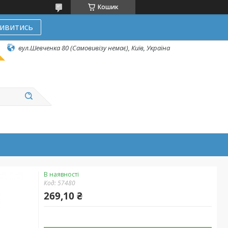
Кошик
ивитись
вул.Шевченка 80 (Самовивізу немає), Київ, Україна
В наявності
Код:
57480
269,10 ₴