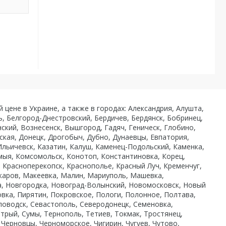
й цене в Украине, а также в городах: Александрия, Алушта,
ь, Белгород-Днестровский, Бердичев, Бердянск, Бобринец,
кий, Вознесенск, Вышгород, Гадяч, Геническ, Глобино,
ская, Донецк, Дрогобыч, Дубно, Дунаевцы, Евпатория,
льичевск, Казатин, Калуш, Каменец-Подольский, Каменка,
омыя, Комсомольск, Конотоп, Константиновка, Корец,
 Красноперекопск, Краснополье, Красный Луч, Кременчуг,
Макаров, Макеевка, Малин, Мариуполь, Машевка,
а, Новгородка, Новоград-Волынский, Новомосковск, Новый
вка, Пирятин, Покровское, Пологи, Полонное, Полтава,
тловодск, Севастополь, Северодонецк, Семеновка,
трый, Сумы, Тернополь, Тетиев, Токмак, Тростянец,
 Черновцы, Черноморское, Чигирин, Чугуев, Чутово,