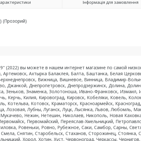
арактеристики
Інформація для замовлення
2) (Прозорий)
10.9" (2022) вы можете в нашем интернет магазине по самой низко
з, Артемовск, Ахтырка Балаклея, Балта, Баштанка, Белая Церков
Верхнеднепровск, Вижница, Вишневое, Винница, Владимир-Волынс
во, Джанкой, Днепропетровск, Днепродзержинск, Долина, Долин
а, Зеньков, Знаменка, Золотоноша, Ивано-Франковск, Измаил, И
чь, Керчь, Килия, Кировоград, Кировск, Кобеляки, Ковель, Кол
, Котельва, Котовск, Краматорск, Красноармейск, Красноград,
ца, Лозовая, Лубны, Луганск, Луцк, Лысянка, Львов, Любомль, 
Мукачево, Нежин, Нетешин, Николаев, Никополь, Новая Каховк
 Первомайск, Первомайский, Переяслав-Хмельницкий, Петропавло
тиловка, Ровеньки, Ровно, Рубежное, Саки, Самбор, Сарны, Све
 Смела, Снятин, Старобельск, Стаханов, Сторожинец, Стоянка, С
льницкий, Хорол, Хотин, Хуст, Червоноград, Черкассы, Чернигов,