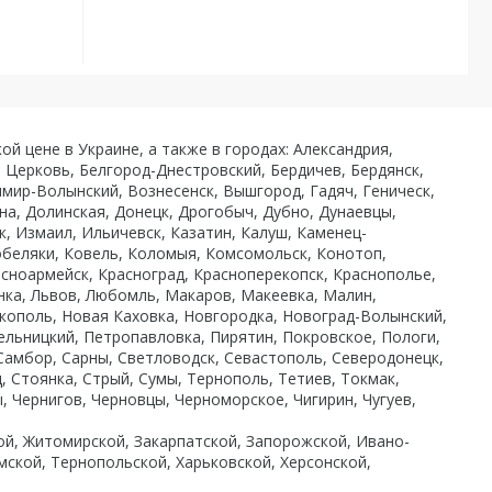
ой цене в Украине, а также в городах: Александрия,
я Церковь, Белгород-Днестровский, Бердичев, Бердянск,
мир-Волынский, Вознесенск, Вышгород, Гадяч, Геническ,
на, Долинская, Донецк, Дрогобыч, Дубно, Дунаевцы,
, Измаил, Ильичевск, Казатин, Калуш, Каменец-
Кобеляки, Ковель, Коломыя, Комсомольск, Конотоп,
сноармейск, Красноград, Красноперекопск, Краснополье,
сянка, Львов, Любомль, Макаров, Макеевка, Малин,
ополь, Новая Каховка, Новгородка, Новоград-Волынский,
ельницкий, Петропавловка, Пирятин, Покровское, Пологи,
 Самбор, Сарны, Светловодск, Севастополь, Северодонецк,
, Стоянка, Стрый, Сумы, Тернополь, Тетиев, Токмак,
, Чернигов, Черновцы, Черноморское, Чигирин, Чугуев,
кой, Житомирской, Закарпатской, Запорожской, Ивано-
мской, Тернопольской, Харьковской, Херсонской,