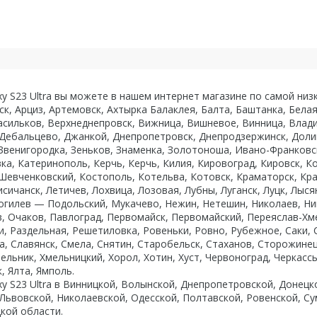
xy S23 Ultra вы можете в нашем интернет магазине по самой низк
ск, Арциз, Артемовск, Ахтырка Балаклея, Балта, Баштанка, Бела
асильков, Верхнеднепровск, Вижница, Вишневое, Винница, Влади
 Дебальцево, Джанкой, Днепропетровск, Днепродзержинск, Доли
Звенигородка, Зеньков, Знаменка, Золотоноша, Ивано-Франковск
ка, Катеринополь, Керчь, Керчь, Килия, Кировоград, Кировск, 
Шевченковский, Костополь, Котельва, Котовск, Краматорск, Кра
исичанск, Летичев, Лохвица, Лозовая, Лубны, Луганск, Луцк, Лы
гилев — Подольский, Мукачево, Нежин, Нетешин, Николаев, Ник
в, Очаков, Павлоград, Первомайск, Первомайский, Переяслав-Хм
и, Раздельная, Решетиловка, Ровеньки, Ровно, Рубежное, Саки,
, Славянск, Смела, Снятин, Старобельск, Стаханов, Сторожинец
ельник, Хмельницкий, Хорол, Хотин, Хуст, Червоноград, Черкассы
 Ялта, Ямполь.
axy S23 Ultra в Винницкой, Волынской, Днепропетровской, Донец
 Львовской, Николаевской, Одесской, Полтавской, Ровенской, Су
кой области.