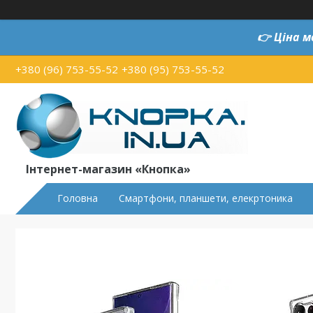
👉
Ціна м
+380 (96) 753-55-52
+380 (95) 753-55-52
Інтернет-магазин «Кнопка»
Головна
Смартфони, планшети, елекртоника