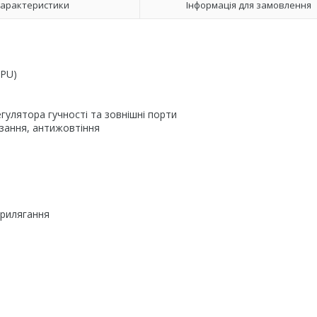
арактеристики
Інформація для замовлення
TPU)
егулятора гучності та зовнішні порти
взання, антижовтіння
прилягання