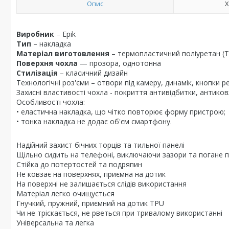
Опис
Х
Виробник
– Epik
Тип
– накладка
Матеріал виготовлення
– термопластичний поліуретан (
Поверхня чохла
— прозора, однотонна
Стилізація
– класичний дизайн
Технологічні роз'єми – отвори під камеру, динамік, кнопки р
Захисні властивості чохла - покриття антивідбитки, антико
Особливості чохла:
• еластична накладка, що чітко повторює форму пристрою;
• тонка накладка не додає об'єм смартфону.
Надійний захист бічних торців та тильної панелі
Щільно сидить на телефоні, виключаючи зазори та погане 
Стійка до потертостей та подряпин
Не ковзає на поверхнях, приємна на дотик
На поверхні не залишається слідів використання
Матеріал легко очищується
Гнучкий, пружний, приємний на дотик TPU
Чи не тріскається, не рветься при тривалому використанні
Універсальна та легка