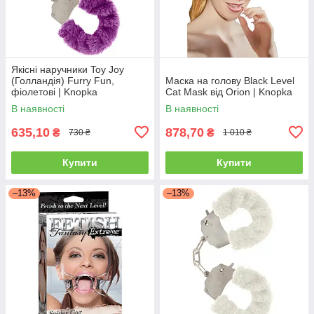
Якісні наручники Toy Joy
(Голландія) Furry Fun,
Маска на голову Black Level
фіолетові | Knopka
Cat Mask від Orion | Knopka
В наявності
В наявності
635,10
878,70
₴
₴
730 ₴
1 010 ₴
Купити
Купити
–13%
–13%