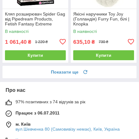
Кляп розширювач Spider Gag
Якісні наручники Toy Joy
від Pipedream Products,
(Голландія) Furry Fun, білі |
Fetish Fantasy Extreme
Knopka
Collection | Knopka
В наявності
В наявності
1 061,40
635,10
₴
₴
1 220 ₴
730 ₴
Купити
Купити
Показати ще
Про нас
97% позитивних з 74 відгуків за рік
Працює з 06.07.2011
м. Київ
вул.Шевченка 80 (Самовивізу немає), Київ, Україна