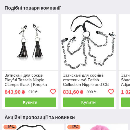
Подібні товари компанії
Затискачі для сосків
Затискачі для сосків і
Зати
Playful Tassels Nipple
статевих губ Fetish
Shad
Clamps Black | Knopka
Collection Nipple and Clit
Adju
Clamps від Orion
843,90
831,60
1 0
₴
₴
970 ₴
990 ₴
Купити
Купити
Акційні пропозиції та новинки
–16%
–13%