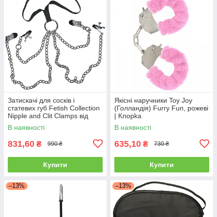
Затискачі для сосків і
Якісні наручники Toy Joy
статевих губ Fetish Collection
(Голландія) Furry Fun, рожеві
Nipple and Clit Clamps від
| Knopka
Orion
В наявності
В наявності
831,60
635,10
₴
₴
990 ₴
730 ₴
Купити
Купити
–13%
–13%