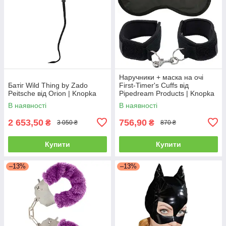
Наручники + маска на очі
Батіг Wild Thing by Zado
First-Timer's Cuffs від
Peitsche від Orion | Knopka
Pipedream Products | Knopka
В наявності
В наявності
2 653,50
756,90
₴
₴
3 050 ₴
870 ₴
Купити
Купити
–13%
–13%