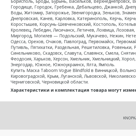
Борисполь, Броды, Бурынь, Васильков, Верхнеднепровск, В
Городище, Городок, Гребенка, Дебальцево, Джанкой, Днеп
Воды, Житомир, Запорожье, Звенигородка, Зеньков, Знаме
Днепровская, Канев, Карловка, Катеринополь, Керчь, Керч
Коростышев, Корсунь-Шевченковский, Костополь, Котельва,
Кролевец, Лебедин, Лисичанск, Летичев, Лохвица, Лозовая
Миргород, Могилев — Подольский, Мукачево, Нежин, Нетеш
Одесса, Орехов, Очаков, Павлоград, Первомайск, Первомай
Путивль, Пятихатки, Раздельная, Решетиловка, Ровеньки, 
Синельниково, Скадовск, Славута, Славянск, Смела, Снятин
Феодосия, Харьков, Херсон, Хмельник, Хмельницкий, Хорол,
Энергодар, Южное, Южноукраинск, Ялта, Ямполь.
Купить Маска Taboom Vogue Blindfold в Винницкой, Волын
Кировоградской, Крым, Луганской, Львовской, Николаевско
Черниговской, Черновицкой области.
Характеристики и комплектация товара могут изме