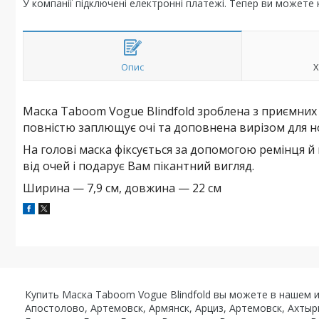
У компанії підключені електронні платежі. Тепер ви можете
Опис
Х
Маска Taboom Vogue Blindfold зроблена з приємних 
повністю заплющує очі та доповнена вирізом для н
На голові маска фіксується за допомогою ремінця й
від очей і подарує Вам пікантний вигляд.
Ширина — 7,9 см, довжина — 22 см
Купить Маска Taboom Vogue Blindfold вы можете в нашем ин
Апостолово, Артемовск, Армянск, Арциз, Артемовск, Ахтыр