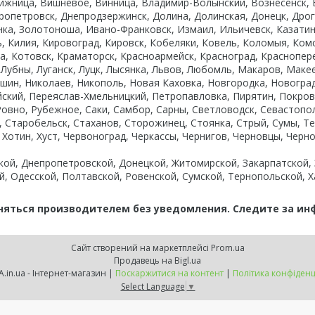
ижница, Вишневое, Винница, Владимир-Волынский, Вознесенск, В
ропетровск, Днепродзержинск, Долина, Долинская, Донецк, Дрог
нка, Золотоноша, Ивано-Франковск, Измаил, Ильичевск, Казатин
ь, Килия, Кировоград, Кировск, Кобеляки, Ковель, Коломыя, Ко
 Котовск, Краматорск, Красноармейск, Красноград, Красноперек
, Лубны, Луганск, Луцк, Лысянка, Львов, Любомль, Макаров, Ма
ин, Николаев, Никополь, Новая Каховка, Новгородка, Новоград
ский, Переяслав-Хмельницкий, Петропавловка, Пирятин, Покров
Ровно, Рубежное, Саки, Самбор, Сарны, Светловодск, Севастоп
, Старобельск, Стаханов, Сторожинец, Стоянка, Стрый, Сумы, Т
 Хотин, Хуст, Червоноград, Черкассы, Чернигов, Черновцы, Черн
ской, Днепропетровской, Донецкой, Житомирской, Закарпатской,
й, Одесской, Полтавской, Ровенской, Сумской, Тернопольской, Х
няться производителем без уведомления. Следите за и
Сайт створений на маркетплейсі
Prom.ua
Продавець на Bigl.ua
KNOPKA.in.ua - Інтернет-магазин |
Поскаржитися на контент
|
Політика конфіденц
Select Language
▼