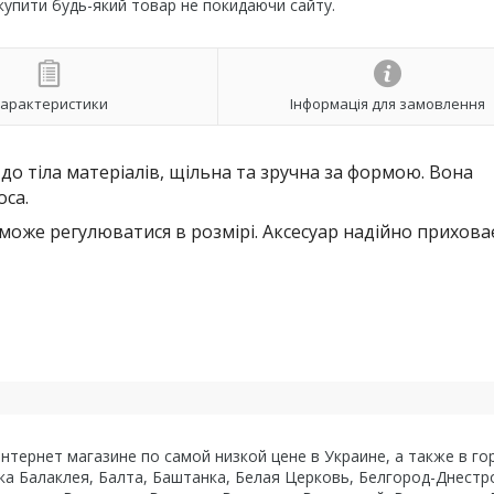
 купити будь-який товар не покидаючи сайту.
арактеристики
Інформація для замовлення
до тіла матеріалів, щільна та зручна за формою. Вона
оса.
 може регулюватися в розмірі. Аксесуар надійно прихова
тернет магазине по самой низкой цене в Украине, а также в гор
ка Балаклея, Балта, Баштанка, Белая Церковь, Белгород-Днестро