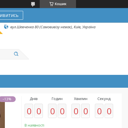
Кошик
ивитись
вул.Шевченка 80 (Самовивізу немає), Київ, Україна
Днів
Годин
Хвилин
Секунд
–13%
0
0
0
0
0
0
0
0
В наявності