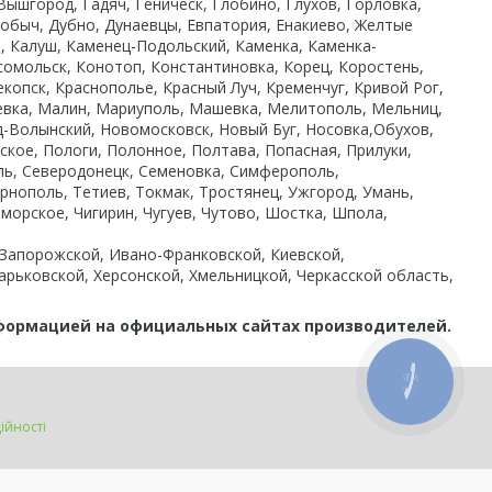
ышгород, Гадяч, Геническ, Глобино, Глухов, Горловка,
обыч, Дубно, Дунаевцы, Евпатория, Енакиево, Желтые
, Калуш, Каменец-Подольский, Каменка, Каменка-
мсомольск, Конотоп, Константиновка, Корец, Коростень,
опск, Краснополье, Красный Луч, Кременчуг, Кривой Рог,
кеевка, Малин, Мариуполь, Машевка, Мелитополь, Мельниц,
-Волынский, Новомосковск, Новый Буг, Носовка,Обухов,
ское, Пологи, Полонное, Полтава, Попасная, Прилуки,
оль, Северодонецк, Семеновка, Симферополь,
ернополь, Тетиев, Токмак, Тростянец, Ужгород, Умань,
оморское, Чигирин, Чугуев, Чутово, Шостка, Шпола,
 Запорожской, Ивано-Франковской, Киевской,
арьковской, Херсонской, Хмельницкой, Черкасской область,
нформацией на официальных сайтах производителей.
КНОПКА
ЗВ'ЯЗКУ
ійності