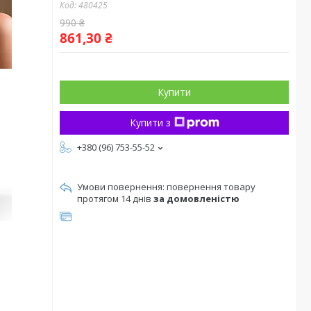
Код:
480425
990 ₴
861,30 ₴
Купити
Купити з
+380 (96) 753-55-52
повернення товару
протягом 14 днів
за домовленістю