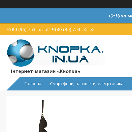
👉
Ціна м
+380 (96) 753-55-52
+380 (95) 753-55-52
Інтернет-магазин «Кнопка»
Головна
Смартфони, планшети, елекртоника