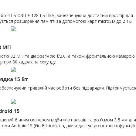
або 4 ГБ ОЗП + 128 ГБ ПЗУ, забезпечуючи достатній простір для
ується розширення пам'яті за допомогою карт microSD до 2 ТБ.
8 МП
стю 32 МП та діафрагмою f/2.0, а також фронтальною камерою 
p при 30 кадрах на секунду.
ядка 15 Вт
безпечуючи тривалий час роботи без підзарядки. Підтримуєтьс
roid 15
нащений бічним сканером відбитків пальців та роз'ємом 3,5 мм для
еми Android 15 (Go Edition), надаючи доступ до останніх функцій