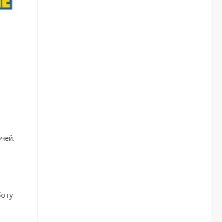
очей.
боту