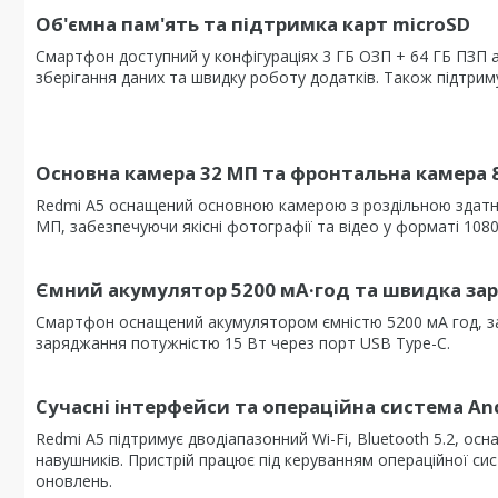
Об'ємна пам'ять та підтримка карт microSD
Смартфон доступний у конфігураціях 3 ГБ ОЗП + 64 ГБ ПЗП 
зберігання даних та швидку роботу додатків. Також підтрим
Основна камера 32 МП та фронтальна камера 
Redmi A5 оснащений основною камерою з роздільною здатні
МП, забезпечуючи якісні фотографії та відео у форматі 1080
Ємний акумулятор 5200 мА·год та швидка зар
Смартфон оснащений акумулятором ємністю 5200 мА год, за
заряджання потужністю 15 Вт через порт USB Type-C.
Сучасні інтерфейси та операційна система And
Redmi A5 підтримує дводіапазонний Wi-Fi, Bluetooth 5.2, ос
навушників. Пристрій працює під керуванням операційної сист
оновлень.