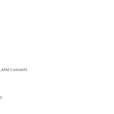
ц ARM CortexA55
і)