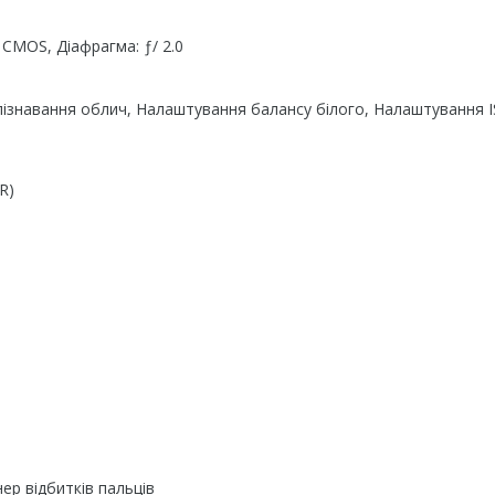
 CMOS, Діафрагма: ƒ/ 2.0
зпізнавання облич, Налаштування балансу білого, Налаштування I
R)
ер відбитків пальців