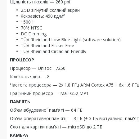
Щільність пікселів — 260 ppi
2.5D зігнутий скляний екран
Яскравість: 450 кд/м²
1500:1
70% NTSC
DC Dimming
TÜV Rheinland Low Blue Light (software solution)
TÜV Rheinland Flicker Free
TÜV Rheinland Circadian Friendly
ПРОЦЕСОР
Процесор — Unisoc T7250
Кількість ядер — 8
Частота процесора — 2x 1.8 ГГц ARM Cortex A75 + 6x 1.6 ГГ
Графічний процесор — Mali-G52 MP1
ПАМ'ЯТЬ
Об'єм вбудованої пам'яті — 64 ГБ
Об'єм оперативної пам'яті — 3 ГБ (+ 3 ГБ віртуальної пам'ят
Слот для картки пам'яті — microSD до 2 ТБ
КАМЕРА