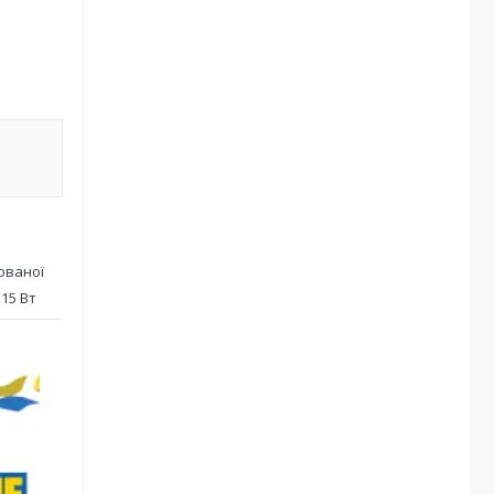
дованої
 15 Вт