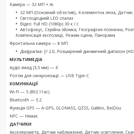
Камера — 32 МП + Ai
32 МП (Основний об'єктив), 4-елементна лінза, Датчик:
Світлодіодний LED спалах
Відео: Full HD (1080p) 30 к / с
Автофокус, Серійна зйомка, Географічні позначки, Ро
Компенсація експозиції, Режим сцени, Панорама
Фронтальна камера — 8 МП
Діафрагма: ƒ/ 2.0, Розширений динамічний діапазон (HD
МУЛЬТИМЕДІА
Аудіо вихід (3,5 мм) — Є
Роз'єм для синхронізації — USB Type-C
КОМУНІКАЦІЇ
Wi-Fi — 5 (802.11ac)
Bluetooth — 5.2
Функція GPS — A-GPS, GLONASS, QZSS, Galileo, BeiDou
NFC — Немає
ДАТЧИКИ
Акселерометр, Датчик наближення, Датчик освітлення, Скан