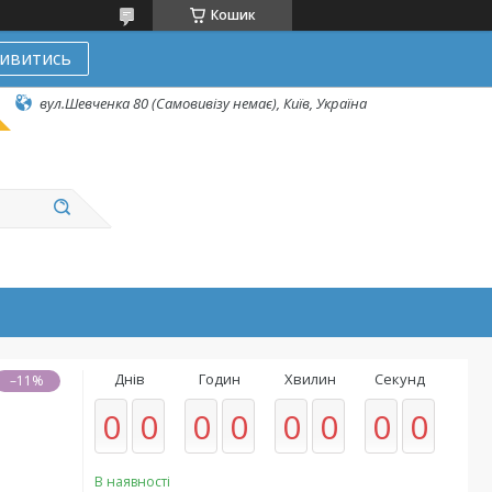
Кошик
ивитись
вул.Шевченка 80 (Самовивізу немає), Київ, Україна
Днів
Годин
Хвилин
Секунд
–11%
0
0
0
0
0
0
0
0
В наявності