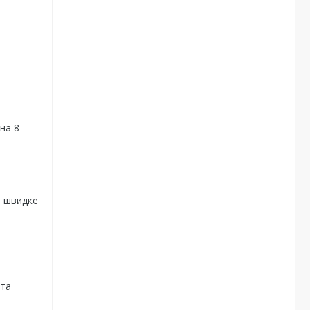
на 8
я швидке
 та