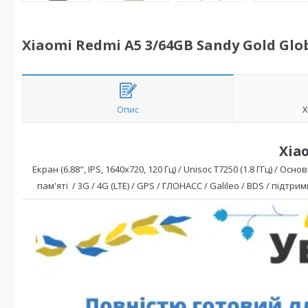
Xiaomi Redmi A5 3/64GB Sandy Gold Glob
Опис
Х
Xia
Екран (6.88",
IPS, 1640x720
, 120 Гц
) /
Unisoc T7250
(1.8 ГГц)
/ Основ
пам'яті / 3G / 4G (LTE) / GPS / ГЛОНАСС / Galileo / BDS
/
підтрим