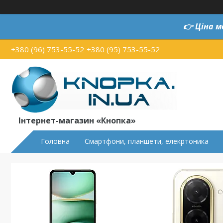
👉
Ціна м
+380 (96) 753-55-52
+380 (95) 753-55-52
Інтернет-магазин «Кнопка»
Головна
Смартфони, планшети, елекртоника