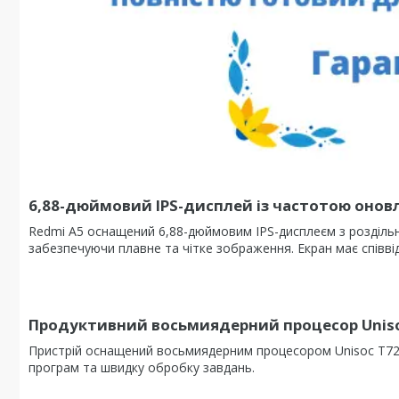
6,88-дюймовий IPS-дисплей із частотою оновл
Redmi A5 оснащений 6,88-дюймовим IPS-дисплеєм з роздільн
забезпечуючи плавне та чітке зображення. Екран має співвід
Продуктивний восьмиядерний процесор Uniso
Пристрій оснащений восьмиядерним процесором Unisoc T725
програм та швидку обробку завдань.