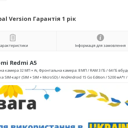
al Version Гарантія 1 рік
арактеристики
Інформація для замовлення
omi Redmi A5
на камера 32
МП + Ai
, Фронтальна камера: 8 МП / RAM 3 ГБ / 64 ГБ вбу
ка SIM-карт
(
SIM + SIM
+
MicroSD
)
/
And
Android 15 Go Edition
/
5200
мА*г /