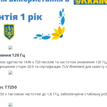
ення 120 Гц
ою здатністю 1640 x 720 пікселів та частотою оновлення 120 Гц,
ношення сторін 20:9 та сертифікацію TÜV Rheinland для захисту 
c T7250
0 з тактовою частотою до 1,8 ГГц, забезпечуючи стабільну ро