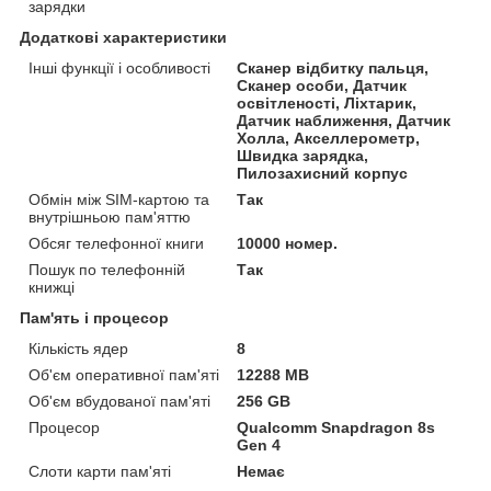
зарядки
Додаткові характеристики
Інші функції і особливості
Сканер відбитку пальця,
Сканер особи, Датчик
освітленості, Ліхтарик,
Датчик наближення, Датчик
Холла, Акселлерометр,
Швидка зарядка,
Пилозахисний корпус
Обмін між SIM-картою та
Так
внутрішньою пам'яттю
Обсяг телефонної книги
10000 номер.
Пошук по телефонній
Так
книжці
Пам'ять і процесор
Кількість ядер
8
Об'єм оперативної пам'яті
12288 MB
Об'єм вбудованої пам'яті
256 GB
Процесор
Qualcomm Snapdragon 8s
Gen 4
Слоти карти пам'яті
Немає