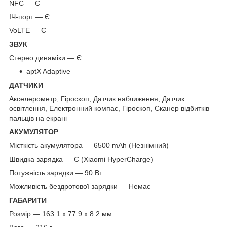
NFC — Є
ІЧ-порт — Є
VoLTE — Є
ЗВУК
Стерео динаміки — Є
aptX Adaptive
ДАТЧИКИ
Акселерометр, Гіроскоп, Датчик наближення, Датчик
освітлення, Електронний компас, Гіроскоп, Сканер відбитків
пальців на екрані
АКУМУЛЯТОР
Місткість акумулятора — 6500 mAh (Незнімний)
Швидка зарядка — Є (Xiaomi HyperCharge)
Потужність зарядки — 90 Вт
Можливість бездротової зарядки — Немає
ГАБАРИТИ
Розмір — 163.1 x 77.9 x 8.2 мм