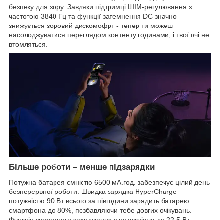
безпеку для зору. Завдяки підтримці ШІМ-регулювання з
частотою 3840 Гц та функції затемнення DC значно
знижується зоровий дискомофрт - тепер ти можеш
насолоджуватися переглядом контенту годинами, і твої очі не
втомляться.
Більше роботи – менше підзарядки
Потужна батарея ємністю 6500 мА.год. забезпечує цілий день
безперервної роботи. Швидка зарядка HyperCharge
потужністю 90 Вт всього за півгодини зарядить батарею
смартфона до 80%, позбавляючи тебе довгих очікувань.
Функція зворотного заряджання з потужністю до 22.5 Вт