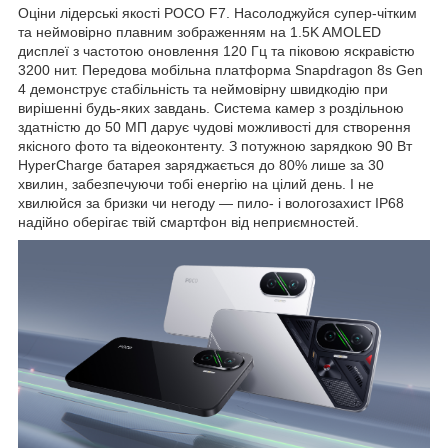
Оціни лідерські якості POCO F7. Насолоджуйся супер-чітким
та неймовірно плавним зображенням на 1.5K AMOLED
дисплеї з частотою оновлення 120 Гц та піковою яскравістю
3200 нит. Передова мобільна платформа Snapdragon 8s Gen
4 демонструє стабільність та неймовірну швидкодію при
вирішенні будь-яких завдань. Система камер з роздільною
здатністю до 50 МП дарує чудові можливості для створення
якісного фото та відеоконтенту. З потужною зарядкою 90 Вт
HyperCharge батарея заряджається до 80% лише за 30
хвилин, забезпечуючи тобі енергію на цілий день. І не
хвилюйся за бризки чи негоду — пило- і вологозахист IP68
надійно оберігає твій смартфон від неприємностей.