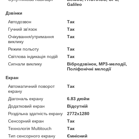
Galileo
Дзвінки
Автодозвон
Так
Гучний зв'язок
Так
Очікування/утримання
Так
виклику
Режим польоту
Так
Світлова індикація подій
Так
Сигнали виклику
Вібродзвінок, MP3-мелодії,
Поліфонічні мелодії
Екран
Автоматичний поворот
Так
екрану
Діагональ екрану
6.83 дюйм
Додатковий екран
Відсутній
Роздільна здатність екрану
2772x1280
Сенсорний екран
Так
Технологія Multitouch
Так
Тип сенсорного екрану
Ємнісний