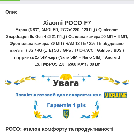
Опис
Xiaomi POCO F7
Екран (6.83",
AMOLED,
2772x1280
, 120 Гц) /
Qualcomm
Snapdragon
8s Gen 4
(3.21 ГГц)
/ Основна камера
50 МП + 8 МП
,
Фронтальна камера: 20 МП / RAM 12 ГБ / 256 ГБ вбудованої
пам'яті / 3G / 4G (LTE) 5G / GPS / ГЛОНАСС / Galileo / BDS
/
підтримка 2х SIM-карт (Nano SIM + Nano SIM) /
Android
15, HyperOS 2.0
/ 6500 мА*г
/ 90 Вт
POCO: еталон комфорту та продуктивності