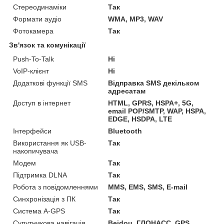
Стереодинаміки
Так
Формати аудіо
WMA, MP3, WAV
Фотокамера
Так
Зв'язок та комунікації
Push-To-Talk
Ні
VoIP-клієнт
Ні
Додаткові функції SMS
Відправка SMS декільком
адресатам
Доступ в інтернет
HTML, GPRS, HSPA+, 5G,
email POP/SMTP, WAP, HSPA,
EDGE, HSDPA, LTE
Інтерфейси
Bluetooth
Використання як USB-
Так
накопичувача
Модем
Так
Підтримка DLNA
Так
Робота з повідомленнями
MMS, EMS, SMS, E-mail
Синхронізація з ПК
Так
Система A-GPS
Так
Супутникова навігація
Beidou, ГЛОНАСС, GPS,