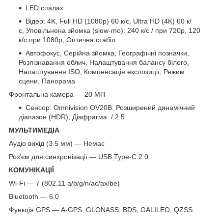
LED спалах
Відео: 4K, Full HD (1080p) 60 к/с, Ultra HD (4K) 60 к/
с, Уповільнена зйомка (slow-mo): 240 к/с / при 720p, 120
к/с при 1080p, Оптична стабіл
Автофокус, Серійна зйомка, Географічні позначки,
Розпізнавання облич, Налаштування балансу білого,
Налаштування ISO, Компенсація експозиції, Режим
сцени, Панорама
Фронтальна камера — 20 МП
Сенсор: Omnivision OV20B, Розширений динамічний
діапазон (HDR), Діафрагма: / 2.5
МУЛЬТИМЕДІА
Аудіо вихід (3.5 мм) — Немає
Роз'єм для синхронізації — USB Type-C 2.0
КОМУНІКАЦІЇ
Wi-Fi — 7 (802.11 a/b/g/n/ac/ax/be)
Bluetooth — 6.0
Функція GPS — A-GPS, GLONASS, BDS, GALILEO, QZSS