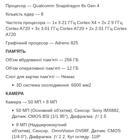
Процесор — Qualcomm Snapdragon 8s Gen 4
Кількість ядер — 8
Частота процесора — 1x 3.21 ГГц Cortex X4 + 2x 2.9 ГГц
Cortex A720 + 3x 3.01 ГГц Cortex A720 + 2x 2.01 ГГц Cortex
A720
Графічний процесор — Adreno 825
ПАМ'ЯТЬ
Об'єм вбудованої пам'яті — 256 ГБ
Об'єм оперативної пам'яті — 12 ГБ
Слот для картки пам'яті — Немає
3D система охолодження: 6000 мм2
КАМЕРА
Камера — 50 МП + 8 МП
50 МП (Основний об'єктив), Сенсор: Sony IMX882,
Датчик: CMOS BSI (1/1.95"), Діафрагма: ƒ/ 1.5
8 МП (Надширококутний
об'єктив), Сенсор: OmniVision OV08F, Датчик: CMOS
(1/4.0"), Діафрагма: ƒ/ 2.2, Кут огляду: 118º