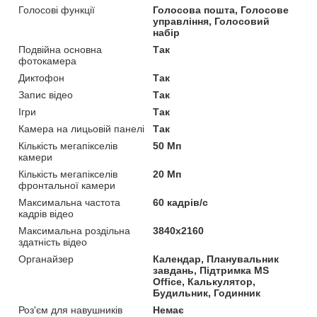
Голосові функції
Голосова пошта, Голосове
управління, Голосовий
набір
Подвійна основна
Так
фотокамера
Диктофон
Так
Запис відео
Так
Ігри
Так
Камера на лицьовій панелі
Так
Кількість мегапікселів
50 Мп
камери
Кількість мегапікселів
20 Мп
фронтальної камери
Максимальна частота
60 кадрів/с
кадрів відео
Максимальна роздільна
3840x2160
здатність відео
Органайзер
Календар, Планувальник
завдань, Підтримка MS
Office, Калькулятор,
Будильник, Годинник
Роз'єм для навушників
Немає