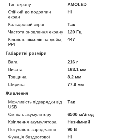
Тип екрану
AMOLED
Стійкий до подряпин
Ні
екран
Кольоровий екран
Так
Частота оновлення екрану
120 Гц
Кількість пікселів на дюйм,
447
PPI
Габаритні розміри
Вага
216 г
Висота
163.1 мм
Товщина
8.2 мм
Ширина
77.9 мм
Живлення
Можливість підзарядки від
Так
USB
Ємність акумулятору
6500 мА/год
Кріплення акумулятора
Незнімний
Потужність заряджання
90 В
Функція бездротової
Ні