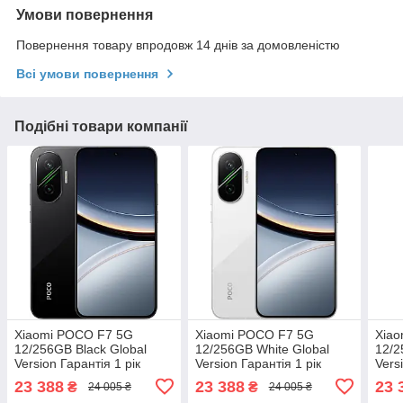
Умови повернення
Повернення товару впродовж 14 днів за домовленістю
Всі умови повернення
Подібні товари компанії
Xiaomi POCO F7 5G
Xiaomi POCO F7 5G
Xia
12/256GB Black Global
12/256GB White Global
12/2
Version Гарантія 1 рік
Version Гарантія 1 рік
Vers
(*CPA -3% Знижка)_L
(*CPA -3% Знижка)_L
(*CP
23 388
23 388
23 
₴
₴
24 005 ₴
24 005 ₴