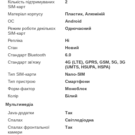
Кількість підтримуваних
2
SIM-карт
Матеріал корпусу
Пластик, Алюміній
ОС
Android
Режим роботи декількох
Одночасний
SIM-карт
Репліка
Ні
Стан
Новий
Стандарт Bluetooth
6.0
Стандарт зв'язку
4G (LTE), GPRS, GSM, 5G, 3G
(UMTS, HSUPA, HSPA)
Тип SIM-карти
Nano-SIM
Тип пристрою
Смартфони
Форм-фактор
Моноблок
Колір
Білий
Мультимедіа
Java-додатки
Так
Спалах
Світлодіодна
Спалах фронтальної
Так
камери