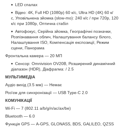
LED спалах
Відео: 4K, Full HD (1080p) 60 к/с, Ultra HD (4K) 60 к/
с, Уповільнена зйомка (slow-mo): 240 к/с / при 720p, 120
к/с при 1080p, Оптична стабіл
Автофокус, Серійна зйомка, Географічні позначки,
Розпізнавання облич, Налаштування балансу білого,
Налаштування ISO, Компенсація експозиції, Режим
сцени, Панорама
Фронтальна камера — 20 МП
Сенсор: Omnivision OV20B, Розширений динамічний
діапазон (HDR), Діафрагма: / 2.5
МУЛЬТИМЕДІА
Аудіо вихід (3.5 мм) — Немає
Роз'єм для синхронізації — USB Type-C 2.0
КОМУНІКАЦІЇ
Wi-Fi — 7 (802.11 a/b/g/n/ac/ax/be)
Bluetooth — 6.0
Функція GPS — A-GPS, GLONASS, BDS, GALILEO, QZSS