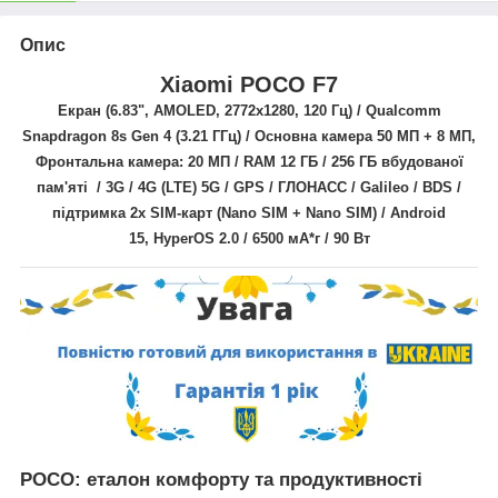
Опис
Xiaomi POCO F7
Екран (6.83",
AMOLED,
2772x1280
, 120 Гц) /
Qualcomm
Snapdragon
8s Gen 4
(3.21 ГГц)
/ Основна камера
50 МП + 8 МП
,
Фронтальна камера: 20 МП / RAM 12 ГБ / 256 ГБ вбудованої
пам'яті / 3G / 4G (LTE) 5G / GPS / ГЛОНАСС / Galileo / BDS
/
підтримка 2х SIM-карт (Nano SIM + Nano SIM) /
Android
15, HyperOS 2.0
/ 6500 мА*г
/ 90 Вт
POCO: еталон комфорту та продуктивності