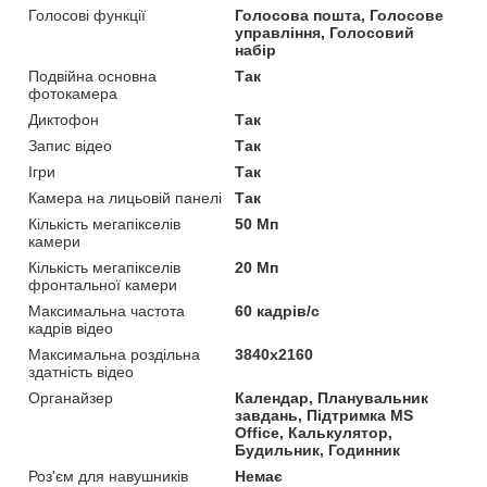
Голосові функції
Голосова пошта, Голосове
управління, Голосовий
набір
Подвійна основна
Так
фотокамера
Диктофон
Так
Запис відео
Так
Ігри
Так
Камера на лицьовій панелі
Так
Кількість мегапікселів
50 Мп
камери
Кількість мегапікселів
20 Мп
фронтальної камери
Максимальна частота
60 кадрів/с
кадрів відео
Максимальна роздільна
3840x2160
здатність відео
Органайзер
Календар, Планувальник
завдань, Підтримка MS
Office, Калькулятор,
Будильник, Годинник
Роз'єм для навушників
Немає