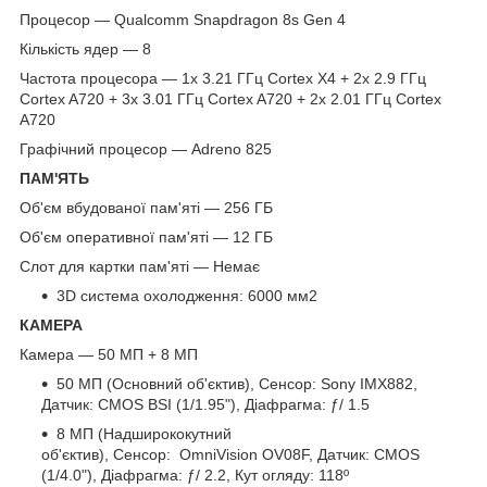
Процесор — Qualcomm Snapdragon 8s Gen 4
Кількість ядер — 8
Частота процесора — 1x 3.21 ГГц Cortex X4 + 2x 2.9 ГГц
Cortex A720 + 3x 3.01 ГГц Cortex A720 + 2x 2.01 ГГц Cortex
A720
Графічний процесор — Adreno 825
ПАМ'ЯТЬ
Об'єм вбудованої пам'яті — 256 ГБ
Об'єм оперативної пам'яті — 12 ГБ
Слот для картки пам'яті — Немає
3D система охолодження: 6000 мм2
КАМЕРА
Камера — 50 МП + 8 МП
50 МП (Основний об'єктив), Сенсор: Sony IMX882,
Датчик: CMOS BSI (1/1.95"), Діафрагма: ƒ/ 1.5
8 МП (Надширококутний
об'єктив), Сенсор: OmniVision OV08F, Датчик: CMOS
(1/4.0"), Діафрагма: ƒ/ 2.2, Кут огляду: 118º