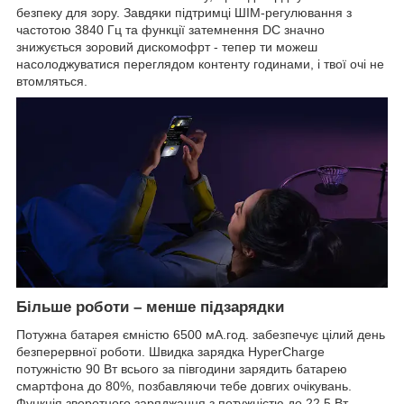
безпеку для зору. Завдяки підтримці ШІМ-регулювання з
частотою 3840 Гц та функції затемнення DC значно
знижується зоровий дискомофрт - тепер ти можеш
насолоджуватися переглядом контенту годинами, і твої очі не
втомляться.
Більше роботи – менше підзарядки
Потужна батарея ємністю 6500 мА.год. забезпечує цілий день
безперервної роботи. Швидка зарядка HyperCharge
потужністю 90 Вт всього за півгодини зарядить батарею
смартфона до 80%, позбавляючи тебе довгих очікувань.
Функція зворотного заряджання з потужністю до 22.5 Вт