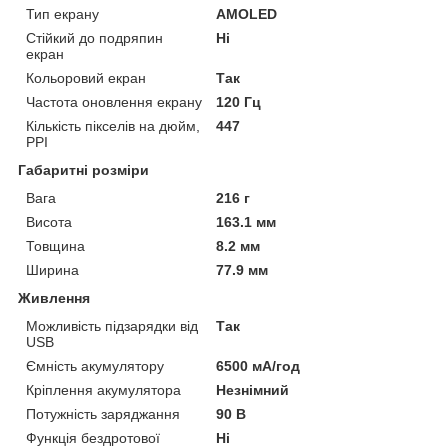
Тип екрану
AMOLED
Стійкий до подряпин
Ні
екран
Кольоровий екран
Так
Частота оновлення екрану
120 Гц
Кількість пікселів на дюйм,
447
PPI
Габаритні розміри
Вага
216 г
Висота
163.1 мм
Товщина
8.2 мм
Ширина
77.9 мм
Живлення
Можливість підзарядки від
Так
USB
Ємність акумулятору
6500 мА/год
Кріплення акумулятора
Незнімний
Потужність заряджання
90 В
Функція бездротової
Ні