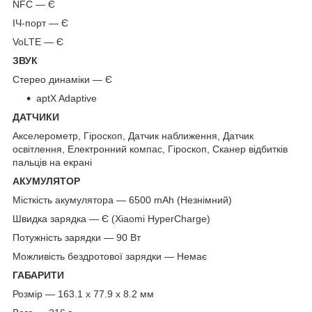
NFC — Є
ІЧ-порт — Є
VoLTE — Є
ЗВУК
Стерео динаміки — Є
aptX Adaptive
ДАТЧИКИ
Акселерометр, Гіроскоп, Датчик наближення, Датчик
освітлення, Електронний компас, Гіроскоп, Сканер відбитків
пальців на екрані
АКУМУЛЯТОР
Місткість акумулятора — 6500 mAh (Незнімний)
Швидка зарядка — Є (Xiaomi HyperCharge)
Потужність зарядки — 90 Вт
Можливість бездротової зарядки — Немає
ГАБАРИТИ
Розмір — 163.1 x 77.9 x 8.2 мм