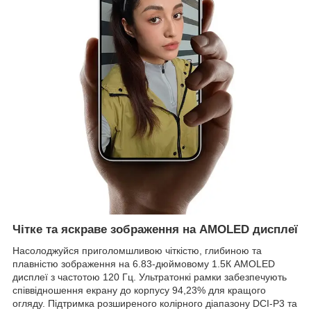
Чітке та яскраве зображення на AMOLED дисплеї
Насолоджуйся приголомшливою чіткістю, глибиною та
плавністю зображення на 6.83-дюймовому 1.5К AMOLED
дисплеї з частотою 120 Гц. Ультратонкі рамки забезпечують
співвідношення екрану до корпусу 94,23% для кращого
огляду. Підтримка розширеного колірного діапазону DCI-P3 та