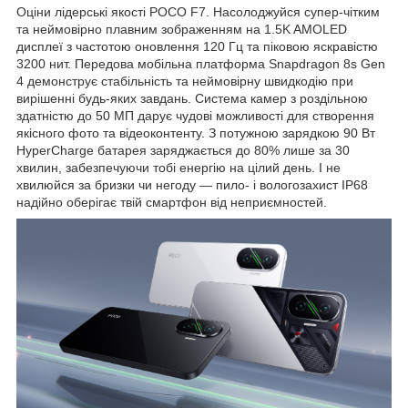
Оціни лідерські якості POCO F7. Насолоджуйся супер-чітким
та неймовірно плавним зображенням на 1.5K AMOLED
дисплеї з частотою оновлення 120 Гц та піковою яскравістю
3200 нит. Передова мобільна платформа Snapdragon 8s Gen
4 демонструє стабільність та неймовірну швидкодію при
вирішенні будь-яких завдань. Система камер з роздільною
здатністю до 50 МП дарує чудові можливості для створення
якісного фото та відеоконтенту. З потужною зарядкою 90 Вт
HyperCharge батарея заряджається до 80% лише за 30
хвилин, забезпечуючи тобі енергію на цілий день. І не
хвилюйся за бризки чи негоду — пило- і вологозахист IP68
надійно оберігає твій смартфон від неприємностей.