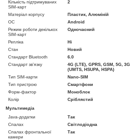
Кількість підтримуваних
2
SIM-карт
Матеріал корпусу
Пластик, Алюміній
ОС
Android
Режим роботи декількох
Одночасний
SIM-карт
Репліка
Ні
Стан
Новий
Стандарт Bluetooth
6.0
Стандарт зв'язку
4G (LTE), GPRS, GSM, 5G, 3G
(UMTS, HSUPA, HSPA)
Тип SIM-карти
Nano-SIM
Тип пристрою
Смартфони
Форм-фактор
Моноблок
Колір
Сріблястий
Мультимедіа
Java-додатки
Так
Спалах
Світлодіодна
Спалах фронтальної
Так
камери