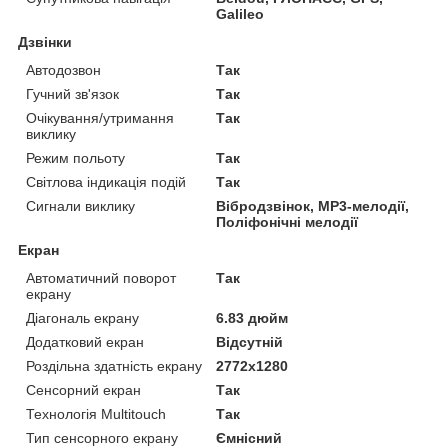
Galileo
Дзвінки
Автодозвон
Так
Гучний зв'язок
Так
Очікування/утримання
Так
виклику
Режим польоту
Так
Світлова індикація подій
Так
Сигнали виклику
Вібродзвінок, MP3-мелодії,
Поліфонічні мелодії
Екран
Автоматичний поворот
Так
екрану
Діагональ екрану
6.83 дюйм
Додатковий екран
Відсутній
Роздільна здатність екрану
2772x1280
Сенсорний екран
Так
Технологія Multitouch
Так
Тип сенсорного екрану
Ємнісний