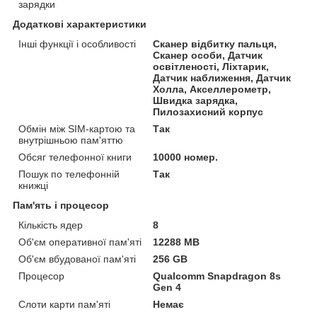
зарядки
Додаткові характеристики
Інші функції і особливості
Сканер відбитку пальця,
Сканер особи, Датчик
освітленості, Ліхтарик,
Датчик наближення, Датчик
Холла, Акселлерометр,
Швидка зарядка,
Пилозахисний корпус
Обмін між SIM-картою та
Так
внутрішньою пам'яттю
Обсяг телефонної книги
10000 номер.
Пошук по телефонній
Так
книжці
Пам'ять і процесор
Кількість ядер
8
Об'єм оперативної пам'яті
12288 MB
Об'єм вбудованої пам'яті
256 GB
Процесор
Qualcomm Snapdragon 8s
Gen 4
Слоти карти пам'яті
Немає