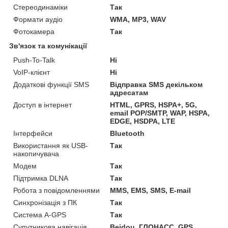
Стереодинаміки
Так
Формати аудіо
WMA, MP3, WAV
Фотокамера
Так
Зв'язок та комунікації
Push-To-Talk
Ні
VoIP-клієнт
Ні
Додаткові функції SMS
Відправка SMS декільком
адресатам
Доступ в інтернет
HTML, GPRS, HSPA+, 5G,
email POP/SMTP, WAP, HSPA,
EDGE, HSDPA, LTE
Інтерфейси
Bluetooth
Використання як USB-
Так
накопичувача
Модем
Так
Підтримка DLNA
Так
Робота з повідомленнями
MMS, EMS, SMS, E-mail
Синхронізація з ПК
Так
Система A-GPS
Так
Супутникова навігація
Beidou, ГЛОНАСС, GPS,