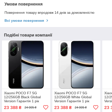
Умови повернення
Повернення товару впродовж 14 днів за домовленістю
Всі умови повернення
Подібні товари компанії
Xiaomi POCO F7 5G
Xiaomi POCO F7 5G
Xia
12/256GB Black Global
12/256GB White Global
12/2
Version Гарантія 1 рік
Version Гарантія 1 рік
Vers
(*CPA -3% Знижка)_L
(*CPA -3% Знижка)_L
(*CP
23 388
23 388
23 
₴
₴
24 005 ₴
24 005 ₴