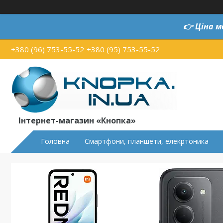
👉
Ціна м
+380 (96) 753-55-52
+380 (95) 753-55-52
Інтернет-магазин «Кнопка»
Головна
Смартфони, планшети, елекртоника