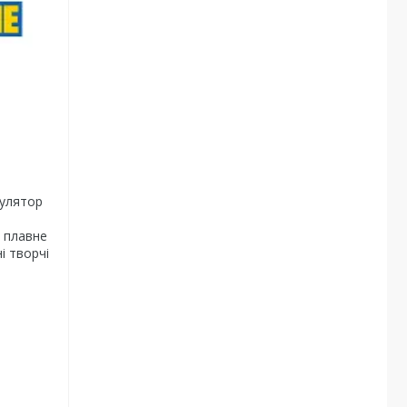
мулятор
 плавне
і творчі