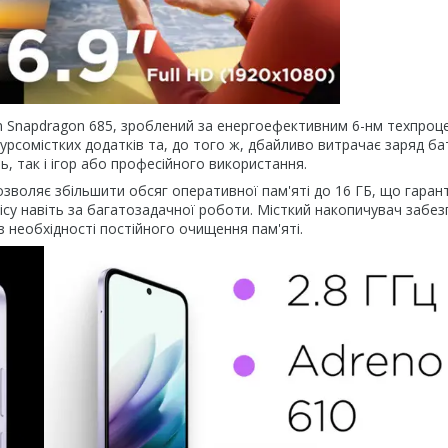
m Snapdragon 685, зроблений за енергоефективним 6-нм техпроц
урсомістких додатків та, до того ж, дбайливо витрачає заряд ба
ь, так і ігор або професійного використання.
озволяє збільшити обсяг оперативної пам'яті до 16 ГБ, що гаран
ісу навіть за багатозадачної роботи. Місткий накопичувач забез
з необхідності постійного очищення пам'яті.