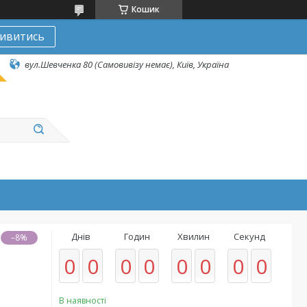
Кошик
ивитись
вул.Шевченка 80 (Самовивізу немає), Київ, Україна
Днів
Годин
Хвилин
Секунд
–8%
0
0
0
0
0
0
0
0
В наявності