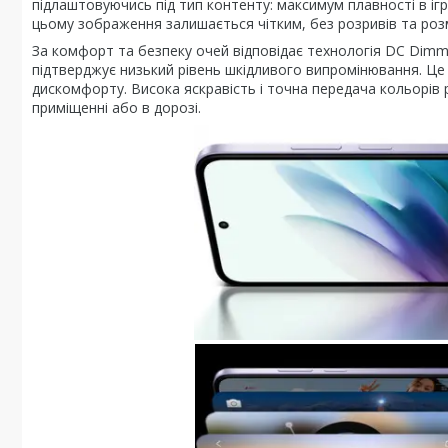
підлаштовуючись під тип контенту: максимум плавності в ігра
цьому зображення залишається чітким, без розривів та роз
За комфорт та безпеку очей відповідає технологія DC Dimmin
підтверджує низький рівень шкідливого випромінювання. Це
дискомфорту. Висока яскравість і точна передача кольорів 
приміщенні або в дорозі.