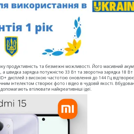
соку продуктивність та безмежні можливості. Його масивний аку
, а швидка зарядка потужністю 33 Вт та зворотна зарядка 18 Вт
HD+ дисплей з високою частотою оновлення до 144 Гц відтворює
учним інтелектом створює фото і відео в чудовій якості. Вбудован
допомагають втілювати найкреативніші ідеї.