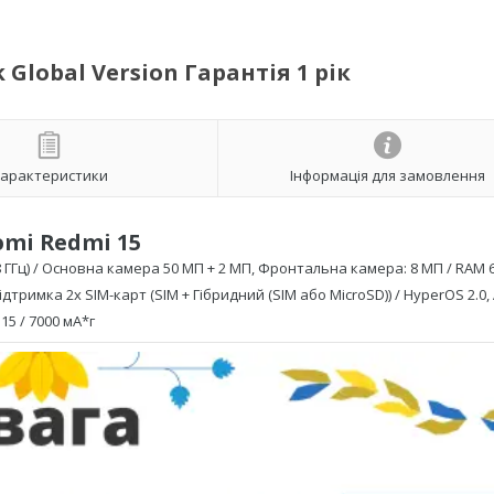
 Global Version Гарантія 1 рік
арактеристики
Інформація для замовлення
omi Redmi 15
 ГГц)
/ Основна камера
50 МП + 2 МП
, Фронтальна камера: 8 МП / RAM 6 
 підтримка 2х SIM-карт (SIM + Гібридний (SIM або MicroSD)) /
HyperOS 2.0,
15
/ 7000 мА*г