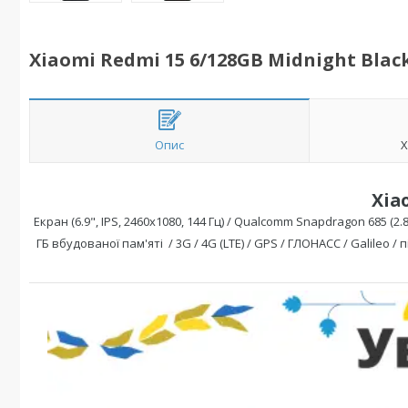
Xiaomi Redmi 15 6/128GB Midnight Black
Опис
Х
Xia
Екран (6.9",
IPS
,
2460x1080
, 144 Гц) /
Qualcomm Snapdragon 685
(2.8
ГБ вбудованої пам'яті / 3G / 4G (LTE) / GPS / ГЛОНАСС / Galileo /