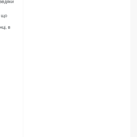
Завдяки
, що
ці, в