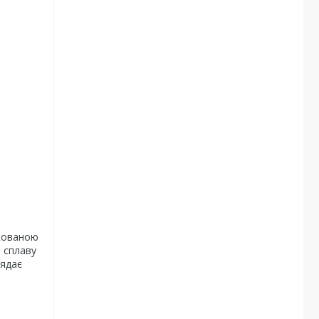
ікованою
о сплаву
лядає