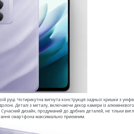
й руці. Чотирикутна вигнута конструкція задньої кришки з уніф
олоні. Деталі з металу, включаючи декор камери із алюмінієвог
Сучасний дизайн, продуманий до дрібних деталей, не тільки виг
стання смартфона максимально приємним.