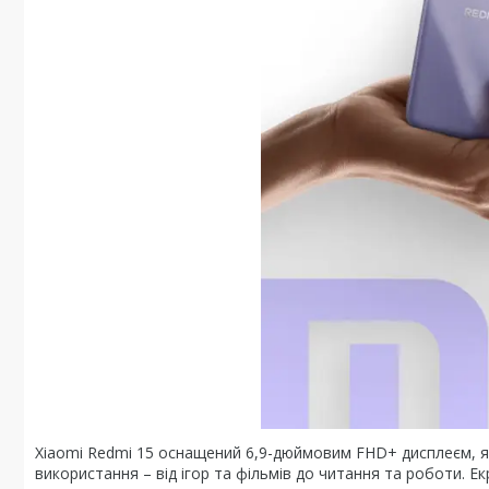
Xiaomi Redmi 15 оснащений 6,9-дюймовим FHD+ дисплеєм, як
використання – від ігор та фільмів до читання та роботи. 