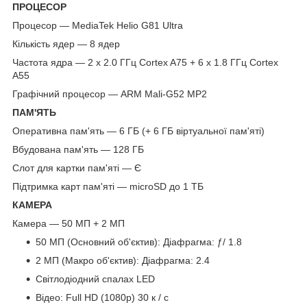
ПРОЦЕСОР
Процесор — MediaTek Helio G81 Ultra
Кількість ядер — 8 ядер
Частота ядра — 2 x 2.0 ГГц Cortex A75 + 6 х 1.8 ГГц Cortex
A55
Графічний процесор — ARM Mali-G52 MP2
ПАМ'ЯТЬ
Оперативна пам'ять — 6 ГБ (+ 6 ГБ віртуальної пам'яті)
Вбудована пам'ять — 128 ГБ
Слот для картки пам'яті — Є
Підтримка карт пам'яті — microSD до 1 ТБ
КАМЕРА
Камера — 50 МП + 2 МП
50 МП (Основний об'єктив): Діафрагма: ƒ/ 1.8
2 МП (Макро об'єктив): Діафрагма: 2.4
Світлодіодний спалах LED
Відео: Full HD (1080p) 30 к / с