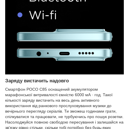
Заряду вистачить надовго
Смартфон POCO C85 оснащений акумулятором
марафонської витривалості ємністю 6000 мА · год. Такої
кількості заряду вистачить на весь день активного
використання від ранкового прослуховування музики до
вечірнього перегляду серіалів. Ти зможеш годинами грати,
спілкуватися та працювати, не турбуючись про пошук розетки.
Насолоджуйся повною свободою пересування і залишайся на
зв'язку рівно стільки, скільки тобі потрібно без будь-яких