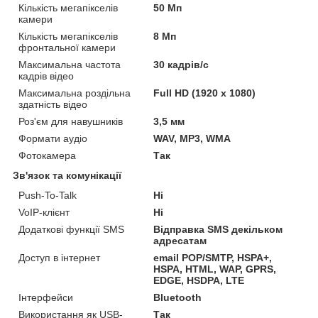
Кількість мегапікселів
50 Мп
камери
Кількість мегапікселів
8 Мп
фронтальної камери
Максимальна частота
30 кадрів/с
кадрів відео
Максимальна роздільна
Full HD (1920 x 1080)
здатність відео
Роз'єм для навушників
3,5 мм
Формати аудіо
WAV, MP3, WMA
Фотокамера
Так
Зв'язок та комунікації
Push-To-Talk
Ні
VoIP-клієнт
Ні
Додаткові функції SMS
Відправка SMS декільком
адресатам
Доступ в інтернет
email POP/SMTP, HSPA+,
HSPA, HTML, WAP, GPRS,
EDGE, HSDPA, LTE
Інтерфейси
Bluetooth
Використання як USB-
Так