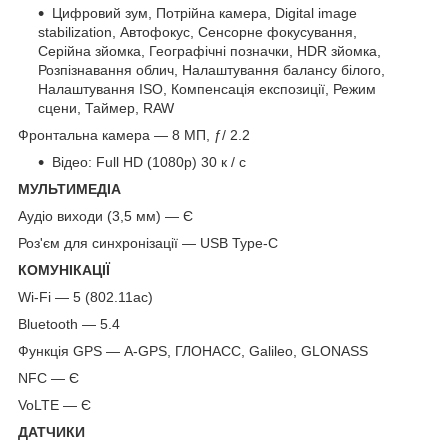
Цифровий зум, Потрійна камера, Digital image
stabilization, Автофокус, Сенсорне фокусування,
Серійна зйомка, Географічні позначки, HDR зйомка,
Розпізнавання облич, Налаштування балансу білого,
Налаштування ISO, Компенсація експозиції, Режим
сцени, Таймер, RAW
Фронтальна камера — 8 МП, ƒ/ 2.2
Відео: Full HD (1080p) 30 к / с
МУЛЬТИМЕДІА
Аудіо виходи (3,5 мм) — Є
Роз'єм для синхронізації — USB Type-C
КОМУНІКАЦІЇ
Wi-Fi — 5 (802.11ac)
Bluetooth — 5.4
Функція GPS — A-GPS, ГЛОНАСС, Galileo, GLONASS
NFC — Є
VoLTE — Є
ДАТЧИКИ