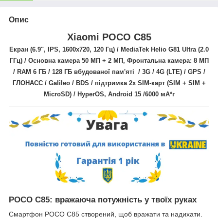
Опис
Xiaomi POCO C85
Екран (6.9",
IPS,
1600x720
, 120 Гц
) /
MediaTek Helio G81 Ultra (2.0
ГГц)
/ Основна камера
50 МП + 2 МП
, Фронтальна камера: 8
МП
/ RAM 6 ГБ / 128 ГБ вбудованої пам'яті / 3G / 4G (LTE) / GPS /
ГЛОНАСС / Galileo / BDS
/
підтримка 2х SIM-карт (
SIM + SIM +
MicroSD
) /
HyperOS, Android 15
/6000 мА*г
POCO C85: вражаюча потужність у твоїх руках
Смартфон POCO C85 створений, щоб вражати та надихати.