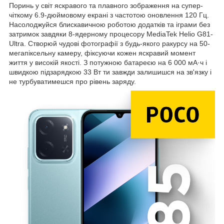
Поринь у світ яскравого та плавного зображення на супер-
чіткому 6.9-дюймовому екрані з частотою оновлення 120 Гц.
Насолоджуйся блискавичною роботою додатків та іграми без
затримок завдяки 8-ядерному процесору MediaTek Helio G81-
Ultra. Створюй чудові фотографії з будь-якого ракурсу на 50-
мегапіксельну камеру, фіксуючи кожен яскравий момент
життя у високій якості. З потужною батареєю на 6 000 мА·ч і
швидкою підзарядкою 33 Вт ти завжди залишишся на зв'язку і
не турбуватимешся про рівень заряду.