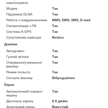
накопичувача
Модем
Так
Підтримка DLNA
Так
Робота з повідомленнями
MMS, EMS, SMS, E-mail
Синхронізація з ПК
Так
Система A-GPS
Так
Супутникова навігація
Beidou
Дзвінки
Автодозвон
Так
Гучний зв'язок
Так
Очікування/утримання
Так
виклику
Режим польоту
Так
Сигнали виклику
Вібродзвінок
Екран
Автоматичний поворот
Так
екрану
Діагональ екрану
6.9 дюйм
Додатковий екран
Відсутній