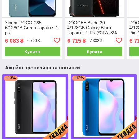
Xiaomi POCO C85
DOOGEE Blade 20
DOO
6/128GB Green Гарантія 1
4/128GB Galaxy Black
4/12
рік
Гарантія 1 Рік (*CPA -3%
Рік 
Знижка)_L
6 083
6 715
6 7
₴
₴
6 700 ₴
7 332 ₴
Купити
Купити
Акційні пропозиції та новинки
–13%
–13%