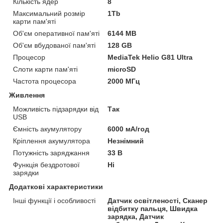
Кількість ядер
8
Максимальний розмір
1Tb
карти пам'яті
Об'єм оперативної пам'яті
6144 MB
Об'єм вбудованої пам'яті
128 GB
Процесор
MediaTek Helio G81 Ultra
Слоти карти пам'яті
microSD
Частота процесора
2000 МГц
Живлення
Можливість підзарядки від
Так
USB
Ємність акумулятору
6000 мА/год
Кріплення акумулятора
Незнімний
Потужність заряджання
33 В
Функція бездротової
Ні
зарядки
Додаткові характеристики
Інші функції і особливості
Датчик освітленості, Сканер
відбитку пальця, Швидка
зарядка, Датчик