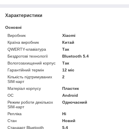
Характеристики
Основні
Виробник
Xiaomi
Країна виробник
Китай
QWERTY-клавіатура
Так
Бездротові технології
Bluetooth 5.4
Вологозахищений корпус
Так
Гарантійний термін
12 міс
Кількість підтримуваних
2
SIM-карт
Матеріал корпусу
Пластик
ОС
Android
Режим роботи декількох
Одночасний
SIM-карт
Репліка
Ні
Стан
Новий
Стандарт Bluetooth
5.4