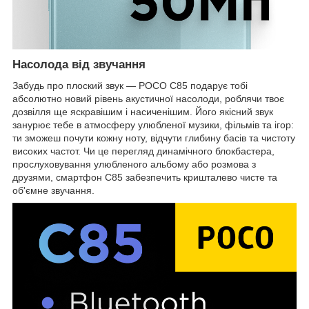
Насолода від звучання
Забудь про плоский звук — POCO C85 подарує тобі
абсолютно новий рівень акустичної насолоди, роблячи твоє
дозвілля ще яскравішим і насиченішим. Його якісний звук
занурює тебе в атмосферу улюбленої музики, фільмів та ігор:
ти зможеш почути кожну ноту, відчути глибину басів та чистоту
високих частот. Чи це перегляд динамічного блокбастера,
прослуховування улюбленого альбому або розмова з
друзями, смартфон C85 забезпечить кришталево чисте та
об'ємне звучання.