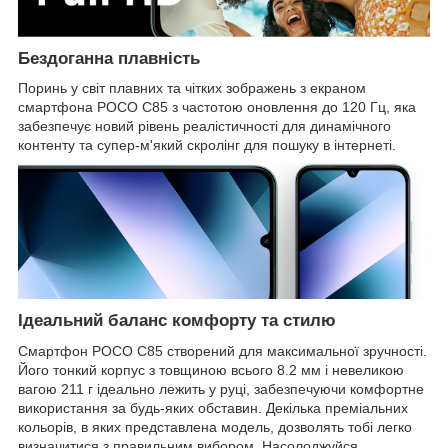
Бездоганна плавність
Поринь у світ плавних та чітких зображень з екраном
смартфона POCO C85 з частотою оновлення до 120 Гц, яка
забезпечує новий рівень реалістичності для динамічного
контенту та супер-м'який скролінг для пошуку в інтернеті.
Ідеальний баланс комфорту та стилю
Смартфон POCO C85 створений для максимальної зручності.
Його тонкий корпус з товщиною всього 8.2 мм і невеликою
вагою 211 г ідеально лежить у руці, забезпечуючи комфортне
використання за будь-яких обставин. Декілька преміальних
кольорів, в яких представлена ​​модель, дозволять тобі легко
визначитися з правильним вибором. Насолоджуйся