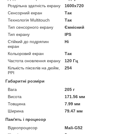
Роздільна здатність екрану
1600x720
Сенсорний екран
Так
Технологія Multitouch
Так
Тип сенсорного екрану
Ємнісний
Тип екрану
IPS
Стійкий до подряпин
Ні
екран
Кольоровий екран
Так
Частота оновлення екрану
120 Гц
Кількість пікселів на дюйм,
254
PPI
Габаритні розміри
Вага
205 г
Висота
171.56 мм
Товщина
7.99 мм
Ширина
79.47 мм
Пам'ять і процесор
Відеопроцесор
Mali-G52