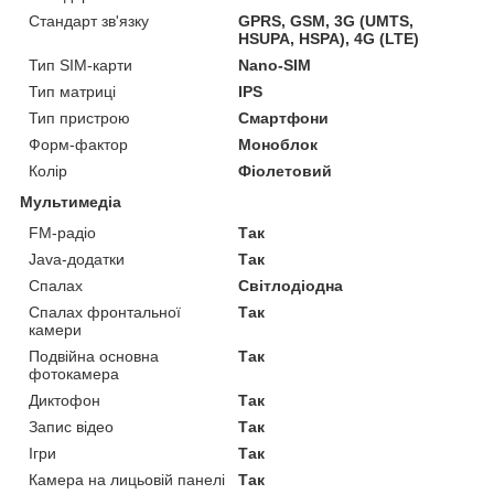
Стандарт зв'язку
GPRS, GSM, 3G (UMTS,
HSUPA, HSPA), 4G (LTE)
Тип SIM-карти
Nano-SIM
Тип матриці
IPS
Тип пристрою
Смартфони
Форм-фактор
Моноблок
Колір
Фіолетовий
Мультимедіа
FM-радіо
Так
Java-додатки
Так
Спалах
Світлодіодна
Спалах фронтальної
Так
камери
Подвійна основна
Так
фотокамера
Диктофон
Так
Запис відео
Так
Ігри
Так
Камера на лицьовій панелі
Так