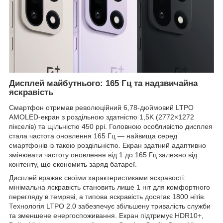
Дисплей майбутнього: 165 Гц та надзвичайна
яскравість
Смартфон отримав революційний 6,78-дюймовий LTPO
AMOLED-екран з роздільною здатністю 1,5K (2772×1272
пікселів) та щільністю 450 ppi. Головною особливістю дисплея
стала частота оновлення 165 Гц — найвища серед
смартфонів із такою роздільністю. Екран здатний адаптивно
змінювати частоту оновлення від 1 до 165 Гц залежно від
контенту, що економить заряд батареї.
Дисплей вражає своїми характеристиками яскравості:
мінімальна яскравість становить лише 1 ніт для комфортного
перегляду в темряві, а типова яскравість досягає 1800 нітів.
Технологія LTPO 2.0 забезпечує збільшену тривалість служби
та зменшене енергоспоживання. Екран підтримує HDR10+,