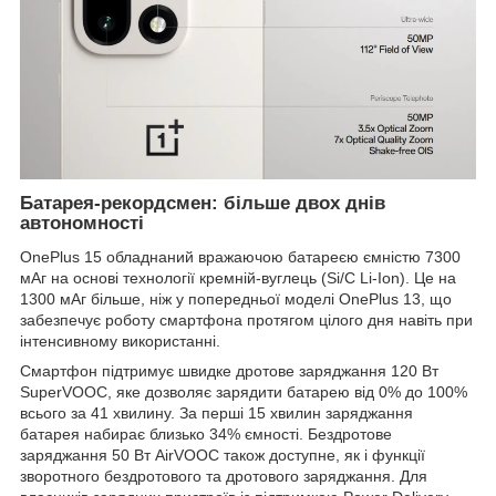
Батарея-рекордсмен: більше двох днів
автономності
OnePlus 15 обладнаний вражаючою батареєю ємністю 7300
мАг на основі технології кремній-вуглець (Si/C Li-Ion). Це на
1300 мАг більше, ніж у попередньої моделі OnePlus 13, що
забезпечує роботу смартфона протягом цілого дня навіть при
інтенсивному використанні.
Смартфон підтримує швидке дротове заряджання 120 Вт
SuperVOOC, яке дозволяє зарядити батарею від 0% до 100%
всього за 41 хвилину. За перші 15 хвилин заряджання
батарея набирає близько 34% ємності. Бездротове
заряджання 50 Вт AirVOOC також доступне, як і функції
зворотного бездротового та дротового заряджання. Для