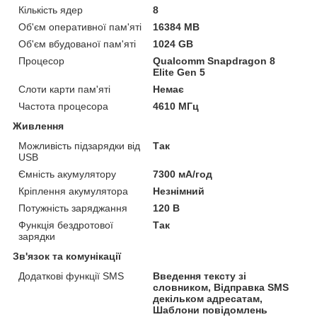
Кількість ядер
8
Об'єм оперативної пам'яті
16384 MB
Об'єм вбудованої пам'яті
1024 GB
Процесор
Qualcomm Snapdragon 8
Elite Gen 5
Слоти карти пам'яті
Немає
Частота процесора
4610 МГц
Живлення
Можливість підзарядки від
Так
USB
Ємність акумулятору
7300 мА/год
Кріплення акумулятора
Незнімний
Потужність заряджання
120 В
Функція бездротової
Так
зарядки
Зв'язок та комунікації
Додаткові функції SMS
Введення тексту зі
словником, Відправка SMS
декільком адресатам,
Шаблони повідомлень