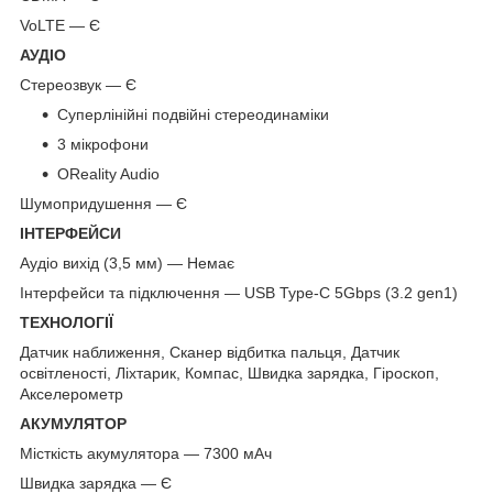
VoLTE — Є
АУДІО
Стереозвук — Є
Суперлінійні подвійні стереодинаміки
3 мікрофони
OReality Audio
Шумопридушення — Є
ІНТЕРФЕЙСИ
Аудіо вихід (3,5 мм) — Немає
Інтерфейси та підключення — USB Type-C 5Gbps (3.2 gen1)
ТЕХНОЛОГІЇ
Датчик наближення, Сканер відбитка пальця, Датчик
освітленості, Ліхтарик, Компас, Швидка зарядка, Гіроскоп,
Акселерометр
АКУМУЛЯТОР
Місткість акумулятора — 7300 мАч
Швидка зарядка — Є