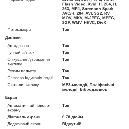
Flash Video, Xvid, H. 264, H.
263, MP4, Sorenson Spark,
AVC/H. 264, AVI, 3G2, RV,
MOV, MKV, M-JPEG, MPEG,
3GP, WMV, HEVC, DivX
Фотокамера
Так
Дзвінки
Автодозвон
Так
Гучний зв'язок
Так
Очікування/утримання
Так
виклику
Режим польоту
Так
Світлова індикація подій
Так
Сигнали виклику
MP3-мелодії, Поліфонічні
мелодії, Вібродзвінок
Екран
Автоматичний поворот
Так
екрану
Діагональ екрану
6.78 дюйм
Додатковий екран
Відсутній