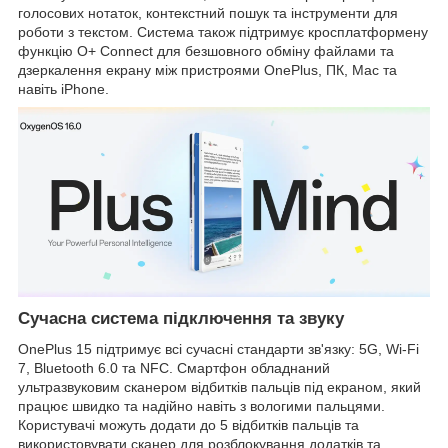
голосових нотаток, контекстний пошук та інструменти для
роботи з текстом. Система також підтримує кросплатформену
функцію O+ Connect для безшовного обміну файлами та
дзеркалення екрану між пристроями OnePlus, ПК, Mac та
навіть iPhone.
Сучасна система підключення та звуку
OnePlus 15 підтримує всі сучасні стандарти зв'язку: 5G, Wi-Fi
7, Bluetooth 6.0 та NFC. Смартфон обладнаний
ультразвуковим сканером відбитків пальців під екраном, який
працює швидко та надійно навіть з вологими пальцями.
Користувачі можуть додати до 5 відбитків пальців та
використовувати сканер для розблокування додатків та