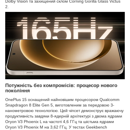
Dolby Vision та захищений склом Corning Gorilla Glass Victus
2.
Потужність без компромісів: процесор нового
покоління
OnePlus 15 оснащений найновішим процесором Qualcomm
Snapdragon 8 Elite Gen 5, виготовленим за передовою 3-
нанометровою технологією. Цей чіпсет демонструє вражаючу
продуктивність завдяки 8-ядерній архітектурі з двома ядрами
Oryon V3 Phoenix L на частоті 4,6 ГГц та шістьма ядрами
Oryon V3 Phoenix M на 3,62 ГГц. У тестах Geekbench