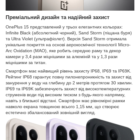
Преміальний дизайн та надійний захист
OnePlus 15 представлений у трьох елегантних кольорах:
Infinite Black (абсолютний чорний), Sand Storm (піщана буря)
та Ultra Violet (ультрафіолет). Версія Sand Storm отримала
унікальне покриття на основі аерокосмічної технології Micro-
Arc Oxidation (MAO), яке робить середню раму та декор
камери у 3,4 рази міцнішими за алюміній та у 1,3 рази
міцнішими за титан.
Смартфон має найвищий рівень захисту IP68, IP69 та IP69K.
Рейтинг IP68 гарантує повну пилонепроникність та захист від
занурення у воду на глибину до 2 метрів протягом 30 хвилин.
IP69 та IP69K забезпечують захист від високотемпературних
струменів води під високим тиском з будь-якого напрямку,
навіть з близької відстані. Смартфон має рівномірні рамки
навколо екрана товщиною всього 1,15 мм, що створює
естетично збалансований зовнішній вигляд.