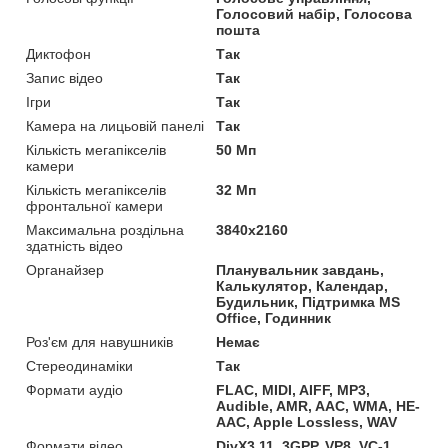
Голосовий набір, Голосова
пошта
Диктофон
Так
Запис відео
Так
Ігри
Так
Камера на лицьовій панелі
Так
Кількість мегапікселів
50 Мп
камери
Кількість мегапікселів
32 Мп
фронтальної камери
Максимальна роздільна
3840x2160
здатність відео
Органайзер
Планувальник завдань,
Калькулятор, Календар,
Будильник, Підтримка MS
Office, Годинник
Роз'єм для навушників
Немає
Стереодинаміки
Так
Формати аудіо
FLAC, MIDI, AIFF, MP3,
Audible, AMR, AAC, WMA, HE-
AAC, Apple Lossless, WAV
Формати відео
DivX3.11, 3GPP, VP8, VC-1,