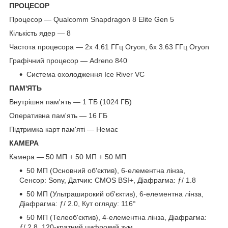
ПРОЦЕСОР
Процесор — Qualcomm Snapdragon 8 Elite Gen 5
Кількість ядер — 8
Частота процесора — 2x 4.61 ГГц Oryon, 6x 3.63 ГГц Oryon
Графічний процесор — Adreno 840
Система охолодження Ice River VC
ПАМ'ЯТЬ
Внутрішня пам'ять — 1 TБ (1024 ГБ)
Оперативна пам'ять — 16 ГБ
Підтримка карт пам'яті — Немає
КАМЕРА
Камера — 50 МП + 50 МП + 50 МП
50 МП (Основний об'єктив), 6-елементна лінза,
Сенсор: Sony, Датчик: CMOS BSI+, Діафрагма: ƒ/ 1.8
50 МП (Ультраширокий об'єктив), 6-елементна лінза,
Діафрагма: ƒ/ 2.0, Кут огляду: 116°
50 МП (Телеоб'єктив), 4-елементна лінза, Діафрагма:
ƒ/ 2.8, 120-кратний цифровий зум