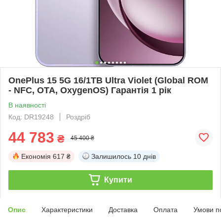
OnePlus 15 5G 16/1TB Ultra Violet (Global ROM
- NFC, OTA, OxygenOS) Гарантія 1 рік
В наявності
Код: DR19248
Роздріб
44 783
₴
45 400 ₴
Економія
617 ₴
Залишилось
10 днів
Купити
Опис
Характеристики
Доставка
Оплата
Умови п