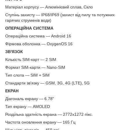
Матеріал корпусу — Алюмінієвий сплав, Скло
Ступінь захисту — IP68/IP69 (захист від пилу та потужних
гарячих струменів води)
ОПЕРАЦІЙНА СИСТЕМА
Операційна система — Android 16
Фірмова оболонка — OxygenOS 16
ЗВ'ЯЗОК
Кількість SIM-карт — 2 SIM
Формат SIM-карти — Nano-SIM
Тип слота — SIM + SIM
Стандарти зв'язку — GSM, 3G, 4G (LTE), 5G
ЕКРАН
Діагональ екрану — 6.78"
Тип екрану — AMOLED
Роздільна здатність екрана — 2772x1272 пікс.
Частота оновлення екрану — 165 Гц
Щільність пікселів — 450 ppi