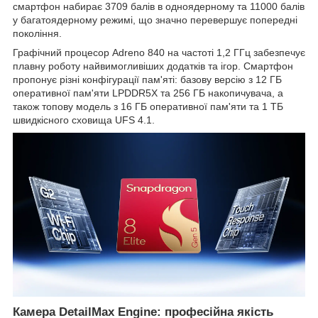
смартфон набирає 3709 балів в одноядерному та 11000 балів
у багатоядерному режимі, що значно перевершує попередні
покоління.
Графічний процесор Adreno 840 на частоті 1,2 ГГц забезпечує
плавну роботу найвимогливіших додатків та ігор. Смартфон
пропонує різні конфігурації пам'яті: базову версію з 12 ГБ
оперативної пам'яти LPDDR5X та 256 ГБ накопичувача, а
також топову модель з 16 ГБ оперативної пам'яти та 1 ТБ
швидкісного сховища UFS 4.1.
Камера DetailMax Engine: професійна якість