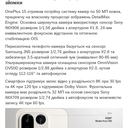
зйомки
OnePlus 15 отримав потрійну систему камер по 50 МП кожна,
працюючу на власному процесорі зображень DetailMax
Engine. Основна широкутна камера використовує сенсор Sony
IMX906 розміром 1/1,56 дюйма з апертурою f/1.8, 24-мм
еквівалентною фокусною відстанню та оптичною
стабілізацією OIS.
Перископічна телефото-камера базується на сенсорі
Samsung JN5 розміром 1/2,76 дюйма з апертурою f/2.8 та
забезпечує 3,5-кратний оптичний зум (еквівалент 80-85 мм).
Ультраширококутна камера оснащена сенсором OmniVision
OV50D розміром 1/2,88 дюйма з апертурою f/2.0, кутом
огляду 112-116° та автофокусом.
Смартфон підтримує запис відео у роздільності 8K при 30 fps
та 4K при 120 fps з підтримкою Dolby Vision. Фронтальна
камера має роздільність 32 МП на основі сенсора Sony
IMX709 розміром 1/2,74 дюйма з автофокусом та можливістю
запису 4K при 60 fps.