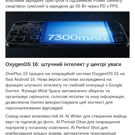
власників зарядних пристроїв із підтримкою Power Delivery
смартфон сумісний із зарядкою до 55 Вт через PD з PPS.
OxygenOS 16: штучний інтелект у центрі уваги
OnePlus 15 працює на операційній системі OxygenOS 16 на
базі Android 16. Нова версія системи зосереджена на
функціях штучного інтелекту та глибокій інтеграції з Google
Gemini. Функція Mind Space автоматично зберігає та
організовує скріншоти, голосові нотатки та іншу інформацію,
дозволяючи Gemini використовувати цей контекст для
персоналізованих відповідей.
Серед нових можливостей AI: AI Writer для створення майнд-
карт та підписів до фото, AI Portrait Glow для покращення
портретів у поганому освітленні, AI Perfect Shot для
комбінування кількох знімків, автоматична транскрипція