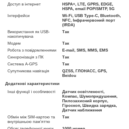
Доступ в інтернет
HSPA+, LTE, GPRS, EDGE,
HSPA, email POP/SMTP, 5G
Інтерфейси
Wi-Fi, USB Type-C, Bluetooth,
NFC, Інфрачервоний порт
(IRDA)
Використання як USB-
Так
накопичувача
Модем
Так
Робота з повідомленнями
E-mail, SMS, MMS, EMS
Синхронізація з ПК
Так
Система A-GPS
Так
Супутникова навігація
QZSS, ГЛОНАСС, GPS,
Beidou
Додаткові характеристики
Інші функції і особливості
Датчик освітленості,
Компас, Шумопридушення,
Пилозахисний корпус,
Гіроскоп, Швидка зарядка,
Датчик наближення
Обмін між SIM-картою та
Так
внутрішньою пам'яттю
Обсяг телефонної книги
1000 номер.