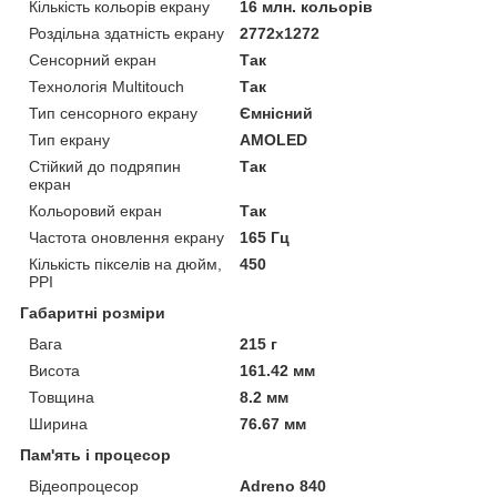
Кількість кольорів екрану
16 млн. кольорів
Роздільна здатність екрану
2772x1272
Сенсорний екран
Так
Технологія Multitouch
Так
Тип сенсорного екрану
Ємнісний
Тип екрану
AMOLED
Стійкий до подряпин
Так
екран
Кольоровий екран
Так
Частота оновлення екрану
165 Гц
Кількість пікселів на дюйм,
450
PPI
Габаритні розміри
Вага
215 г
Висота
161.42 мм
Товщина
8.2 мм
Ширина
76.67 мм
Пам'ять і процесор
Відеопроцесор
Adreno 840