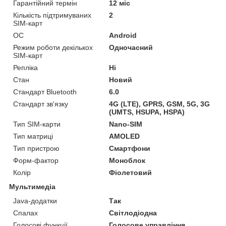
Гарантійний термін
12 міс
Кількість підтримуваних
2
SIM-карт
ОС
Android
Режим роботи декількох
Одночасний
SIM-карт
Репліка
Ні
Стан
Новий
Стандарт Bluetooth
6.0
Стандарт зв'язку
4G (LTE), GPRS, GSM, 5G, 3G
(UMTS, HSUPA, HSPA)
Тип SIM-карти
Nano-SIM
Тип матриці
AMOLED
Тип пристрою
Смартфони
Форм-фактор
Моноблок
Колір
Фіолетовий
Мультимедіа
Java-додатки
Так
Спалах
Світлодіодна
Голосові функції
Голосове управління,