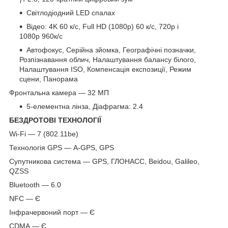
Світлодіодний LED спалах
Відео: 4K 60 к/с, Full HD (1080p) 60 к/с, 720р і
1080р 960к/с
Автофокус, Серійна зйомка, Географічні позначки,
Розпізнавання облич, Налаштування балансу білого,
Налаштування ISO, Компенсація експозиції, Режим
сцени, Панорама
Фронтальна камера — 32 МП
5-елементна лінза, Діафрагма: 2.4
БЕЗДРОТОВІ ТЕХНОЛОГІЇ
Wi-Fi — 7 (802.11be)
Технологія GPS — A-GPS, GPS
Супутникова система — GPS, ГЛОНАСС, Beidou, Galileo,
QZSS
Bluetooth — 6.0
NFC — Є
Інфрачервоний порт — Є
CDMA — Є