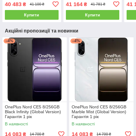
Гарантія 1 рік
Гарантія 1 рік (*CPA -3%
Гара
40 483
41 164
41 
₴
₴
41 100 ₴
41 781 ₴
Знижка)_L
Зниж
Купити
Купити
Акційні пропозиції та новинки
–4%
–4%
OnePlus Nord CE5 8/256GB
OnePlus Nord CE5 8/256GB
Black Infinity (Global Version)
Marble Mist (Global Version)
Гарантія 1 рік
Гарантія 1 рік
В наявності
В наявності
14 083
14 083
₴
₴
14 700 ₴
14 700 ₴