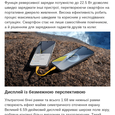
Функція реверсивної зарядки потужністю до 22.5 Вт дозволяє
швидко заряджати інші пристрої, перетворюючи смартфон на
портативне джерело живлення. Висока ефективність робить
процес максимально швидким та корисним у несподіваних
ситуаціях. Смартфон стає не лише самостійним помічником,
а й рішенням для заряджання гаджетів друзів та колег.
Дисплей із безмежною перспективою
Ультратонкі бічні рамки та всього 1.68 мм нижньої рамки
створюють ефект майже симетричного оточення екрану.
Великий 6.59-дюймовий дисплей відкриває широке поле зору,
роблячи контент більш виразним та захоплюючим. Такий