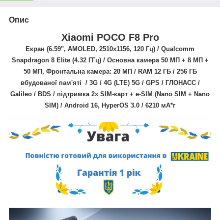
Опис
Xiaomi POCO F8 Pro
Екран (6.59",
AMOLED,
2510x1156
, 120 Гц) /
Qualcomm
Snapdragon 8 Elite
(
4.32
ГГц)
/ Основна камера
50 МП + 8 МП +
50 МП
, Фронтальна камера: 20 МП / RAM 12 ГБ / 256 ГБ
вбудованої пам'яті / 3G / 4G (LTE) 5G / GPS / ГЛОНАСС /
Galileo / BDS
/
підтримка 2х SIM-карт + e-SIM (Nano SIM + Nano
SIM) /
Android 16, HyperOS 3.0
/
6210
мА*г