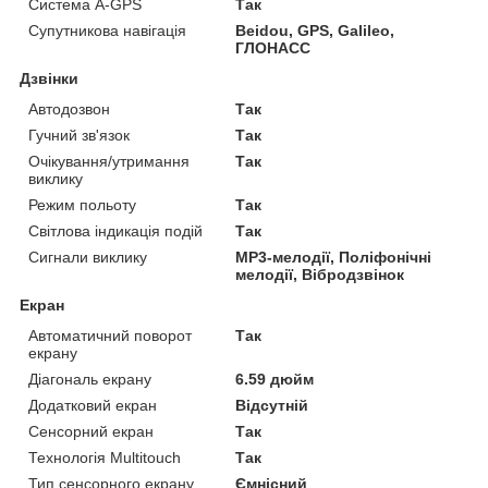
Система A-GPS
Так
Супутникова навігація
Beidou, GPS, Galileo,
ГЛОНАСС
Дзвінки
Автодозвон
Так
Гучний зв'язок
Так
Очікування/утримання
Так
виклику
Режим польоту
Так
Світлова індикація подій
Так
Сигнали виклику
MP3-мелодії, Поліфонічні
мелодії, Вібродзвінок
Екран
Автоматичний поворот
Так
екрану
Діагональ екрану
6.59 дюйм
Додатковий екран
Відсутній
Сенсорний екран
Так
Технологія Multitouch
Так
Тип сенсорного екрану
Ємнісний