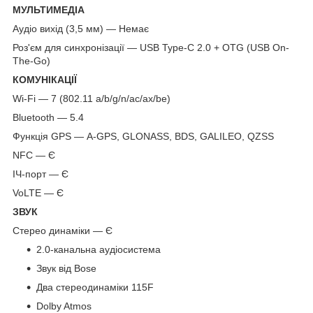
МУЛЬТИМЕДІА
Аудіо вихід (3,5 мм) — Немає
Роз'єм для синхронізації — USB Type-C 2.0 + OTG (USB On-
The-Go)
КОМУНІКАЦІЇ
Wi-Fi — 7 (802.11 a/b/g/n/ac/ax/be)
Bluetooth — 5.4
Функція GPS — A-GPS, GLONASS, BDS, GALILEO, QZSS
NFC — Є
ІЧ-порт — Є
VoLTE — Є
ЗВУК
Стерео динаміки — Є
2.0-канальна аудіосистема
Звук від Bose
Два стереодинаміки 115F
Dolby Atmos