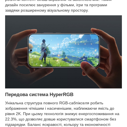
дизайн посилює занурення у фільми, ігри та програми
завдяки розширеному візуальному простору.
Передова система HyperRGB
Унікальна структура повного RGB-сабпікселя робить
зображення чіткішим і насиченішим, наближаючи якість до
рівня 2K. При цьому технологія знижує енергоспоживання на
22.3%, що дозволяє довше користуватися смартфоном без
підзарядки. Баланс яскравості, кольору та економічності