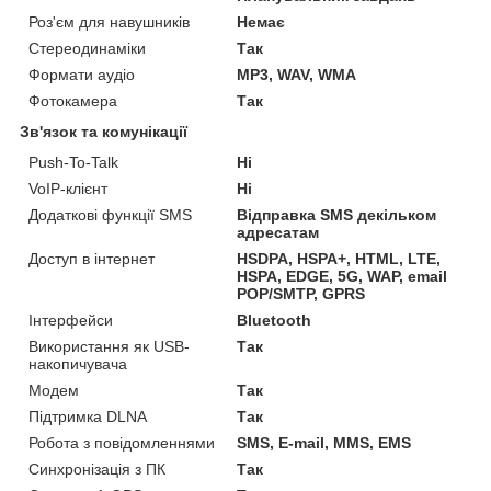
Роз'єм для навушників
Немає
Стереодинаміки
Так
Формати аудіо
MP3, WAV, WMA
Фотокамера
Так
Зв'язок та комунікації
Push-To-Talk
Ні
VoIP-клієнт
Ні
Додаткові функції SMS
Відправка SMS декільком
адресатам
Доступ в інтернет
HSDPA, HSPA+, HTML, LTE,
HSPA, EDGE, 5G, WAP, email
POP/SMTP, GPRS
Інтерфейси
Bluetooth
Використання як USB-
Так
накопичувача
Модем
Так
Підтримка DLNA
Так
Робота з повідомленнями
SMS, E-mail, MMS, EMS
Синхронізація з ПК
Так