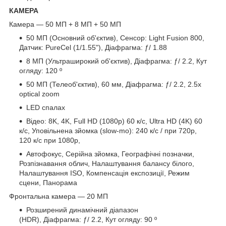
КАМЕРА
Камера — 50 МП + 8 МП + 50 МП
50 МП (Основний об'єктив), Сенсор: Light Fusion 800,
Датчик: PureCel (1/1.55"), Діафрагма: ƒ/ 1.88
8 МП (Ультраширокий об'єктив), Діафрагма: ƒ/ 2.2, Кут
огляду: 120 º
50 МП (Телеоб'єктив), 60 мм, Діафрагма: ƒ/ 2.2, 2.5x
optical zoom
LED спалах
Відео: 8K, 4K, Full HD (1080p) 60 к/с, Ultra HD (4K) 60
к/с, Уповільнена зйомка (slow-mo): 240 к/с / при 720p,
120 к/с при 1080p,
Автофокус, Серійна зйомка, Географічні позначки,
Розпізнавання облич, Налаштування балансу білого,
Налаштування ISO, Компенсація експозиції, Режим
сцени, Панорама
Фронтальна камера — 20 МП
Розширений динамічний діапазон
(HDR), Діафрагма: ƒ/ 2.2, Кут огляду: 90 º