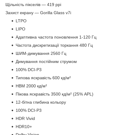
Щільність пікселів — 419 ppi
Захист екрану — Gorilla Glass v7i
LTPO
LIPO
Адаптивна частота поновлення 1-120 Гц
Частота дискретизації торкання 480 Гц
ШИМ-димування 2560 Гц
Димування постійним струмом
100% DCI-P3
Типова яскравість 600 кд/м²
HBM 2000 кд/м²
Пікова яскравість 3500 кд/м² (25% APL)
12-бітна глибина кольору
100% DCI-P3
HDR Vivid
HDR10+
Dolby Vision