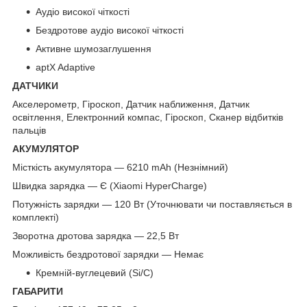
Аудіо високої чіткості
Бездротове аудіо високої чіткості
Активне шумозаглушення
aptX Adaptive
ДАТЧИКИ
Акселерометр, Гіроскоп, Датчик наближення, Датчик
освітлення, Електронний компас, Гіроскоп, Сканер відбитків
пальців
АКУМУЛЯТОР
Місткість акумулятора — 6210 mAh (Незнімний)
Швидка зарядка — Є (Xiaomi HyperCharge)
Потужність зарядки — 120 Вт (Уточнювати чи поставляється в
комплекті)
Зворотна дротова зарядка — 22,5 Вт
Можливість бездротової зарядки — Немає
Кремній-вуглецевий (Si/C)
ГАБАРИТИ