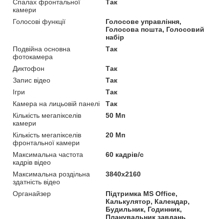
Спалах фронтальної
Так
камери
Голосові функції
Голосове управління,
Голосова пошта, Голосовий
набір
Подвійна основна
Так
фотокамера
Диктофон
Так
Запис відео
Так
Ігри
Так
Камера на лицьовій панелі
Так
Кількість мегапікселів
50 Мп
камери
Кількість мегапікселів
20 Мп
фронтальної камери
Максимальна частота
60 кадрів/с
кадрів відео
Максимальна роздільна
3840x2160
здатність відео
Органайзер
Підтримка MS Office,
Калькулятор, Календар,
Будильник, Годинник,
Планувальник завдань