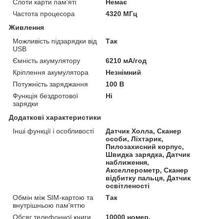
Слоти карти пам'яті
Немає
Частота процесора
4320 МГц
Живлення
Можливість підзарядки від
Так
USB
Ємність акумулятору
6210 мА/год
Кріплення акумулятора
Незнімний
Потужність заряджання
100 В
Функція бездротової
Ні
зарядки
Додаткові характеристики
Інші функції і особливості
Датчик Холла, Сканер
особи, Ліхтарик,
Пилозахисний корпус,
Швидка зарядка, Датчик
наближення,
Акселлерометр, Сканер
відбитку пальця, Датчик
освітленості
Обмін між SIM-картою та
Так
внутрішньою пам'яттю
Обсяг телефонної книги
10000 номер.