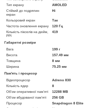
Тип екрану
AMOLED
Стійкий до подряпин
Ні
екран
Кольоровий екран
Так
Частота оновлення екрану
120 Гц
Кількість пікселів на дюйм,
419
PPI
Габаритні розміри
Вага
199 г
Висота
157.49 мм
Товщина
8 мм
Ширина
75.25 мм
Пам'ять і процесор
Відеопроцесор
Adreno 830
Кількість ядер
8
Об'єм оперативної пам'яті
12288 MB
Об'єм вбудованої пам'яті
256 GB
Процесор
Snapdragon 8 Elite