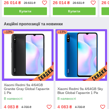
(*CPA -3% Знижка)_L
(*CPA -3% Знижка)_L
(*CP
26 014
26 014
26 
₴
₴
26 631 ₴
26 631 ₴
Купити
Купити
Акційні пропозиції та новинки
–13%
–13%
Xiaomi Redmi 9a 4/64GB
Granite Gray Global Гарантія
Xiaomi Redmi 9a 4/64GB Sky
1 Рік
Blue Global Гарантія 1 Рік
В наявності
В наявності
4 083
4 083
₴
₴
4 700 ₴
4 700 ₴