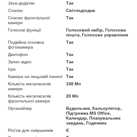
Java-додатки
Так
Спалах
Світлодіодна
Спалах фронтальної
Так
камери
Голосові функції
Голосовий набір, Голосова
пошта, Голосове управління
Подвійна основна
Так
фотокамера
Диктофон
Так
Запис відео
Так
Ігри
Так
Камера на лицьовій панелі
Так
Кількість мегапікселів
108 Мп
камери
Кількість мегапікселів
20 Мп
фронтальної камери
Органайзер
Будильник, Калькулятор,
Підтримка MS Office,
Календар, Планувальник
завдань, Годинник
Роз'єм для навушників
Є