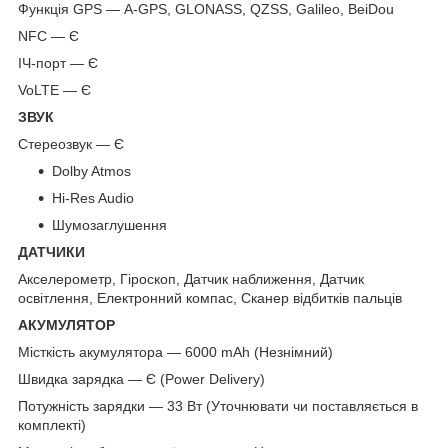
Функція GPS — A-GPS, GLONASS, QZSS, Galileo, BeiDou
NFC — Є
ІЧ-порт — Є
VoLTE — Є
ЗВУК
Стереозвук — Є
Dolby Atmos
Hi-Res Audio
Шумозаглушення
ДАТЧИКИ
Акселерометр, Гіроскоп, Датчик наближення, Датчик
освітлення, Електронний компас, Сканер відбитків пальців
АКУМУЛЯТОР
Місткість акумулятора — 6000 mAh (Незнімний)
Швидка зарядка — Є (Power Delivery)
Потужність зарядки — 33 Вт (Уточнювати чи поставляється в
комплекті)