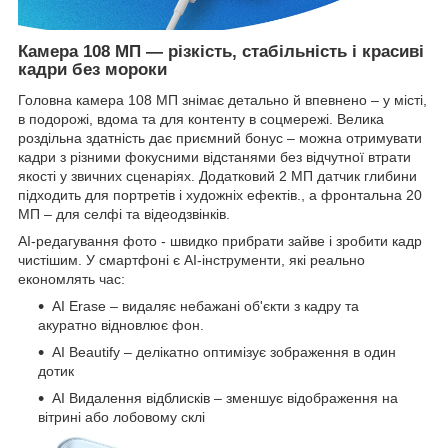
Камера 108 МП — різкість, стабільність і красиві
кадри без мороки
Головна камера 108 МП знімає детально й впевнено – у місті,
в подорожі, вдома та для контенту в соцмережі. Велика
роздільна здатність дає приємний бонус – можна отримувати
кадри з різними фокусними відстанями без відчутної втрати
якості у звичних сценаріях. Додатковий 2 МП датчик глибини
підходить для портретів і художніх ефектів., а фронтальна 20
МП – для селфі та відеодзвінків.
AI-редагування фото - швидко прибрати зайве і зробити кадр
чистішим. У смартфоні є AI-інструменти, які реально
економлять час:
AI Erase – видаляє небажані об'єкти з кадру та
акуратно відновлює фон.
AI Beautify – делікатно оптимізує зображення в один
дотик
AI Видалення відблисків – зменшує відображення на
вітрині або лобовому склі