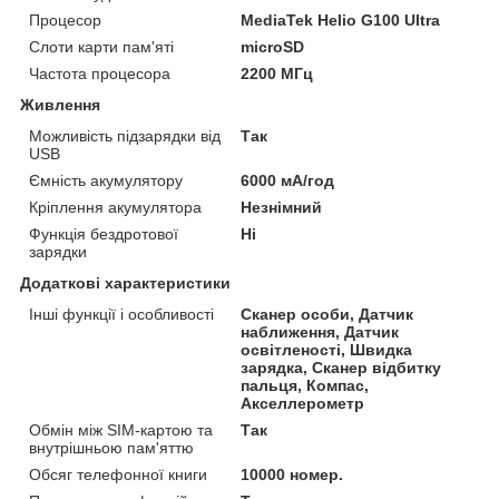
Процесор
MediaTek Helio G100 Ultra
Слоти карти пам'яті
microSD
Частота процесора
2200 МГц
Живлення
Можливість підзарядки від
Так
USB
Ємність акумулятору
6000 мА/год
Кріплення акумулятора
Незнімний
Функція бездротової
Ні
зарядки
Додаткові характеристики
Інші функції і особливості
Сканер особи, Датчик
наближення, Датчик
освітленості, Швидка
зарядка, Сканер відбитку
пальця, Компас,
Акселлерометр
Обмін між SIM-картою та
Так
внутрішньою пам'яттю
Обсяг телефонної книги
10000 номер.