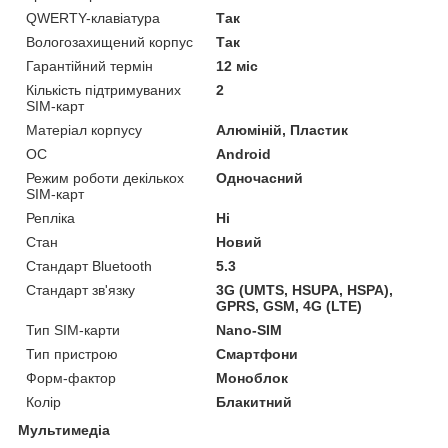
QWERTY-клавіатура
Так
Вологозахищений корпус
Так
Гарантійний термін
12 міс
Кількість підтримуваних
2
SIM-карт
Матеріал корпусу
Алюміній, Пластик
ОС
Android
Режим роботи декількох
Одночасний
SIM-карт
Репліка
Ні
Стан
Новий
Стандарт Bluetooth
5.3
Стандарт зв'язку
3G (UMTS, HSUPA, HSPA),
GPRS, GSM, 4G (LTE)
Тип SIM-карти
Nano-SIM
Тип пристрою
Смартфони
Форм-фактор
Моноблок
Колір
Блакитний
Мультимедіа