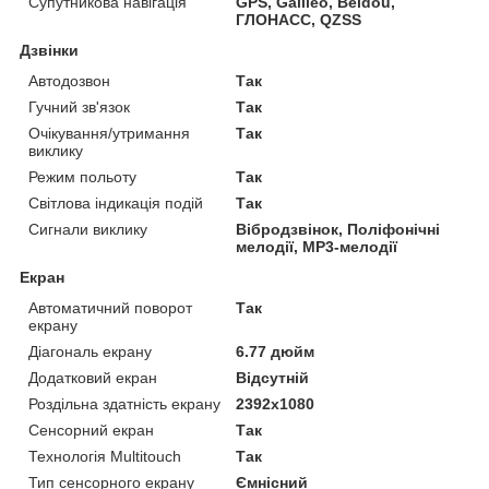
Супутникова навігація
GPS, Galileo, Beidou,
ГЛОНАСС, QZSS
Дзвінки
Автодозвон
Так
Гучний зв'язок
Так
Очікування/утримання
Так
виклику
Режим польоту
Так
Світлова індикація подій
Так
Сигнали виклику
Вібродзвінок, Поліфонічні
мелодії, MP3-мелодії
Екран
Автоматичний поворот
Так
екрану
Діагональ екрану
6.77 дюйм
Додатковий екран
Відсутній
Роздільна здатність екрану
2392x1080
Сенсорний екран
Так
Технологія Multitouch
Так
Тип сенсорного екрану
Ємнісний