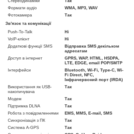
Стереодинаміки
Так
Формати аудіо
WMA, MP3, WAV
Фотокамера
Так
Зв'язок та комунікації
Push-To-Talk
Ні
VoIP-клієнт
Ні
Додаткові функції SMS
Відправка SMS декільком
адресатам
Доступ в інтернет
GPRS, WAP, HTML, HSDPA,
LTE, EDGE, email POP/SMTP
Інтерфейси
Bluetooth, Wi-Fi, Type-C, Wi-
Fi Direct, NFC,
Інфрачервоний порт (IRDA)
Використання як USB-
Так
накопичувача
Модем
Так
Підтримка DLNA
Так
Робота з повідомленнями
EMS, MMS, E-mail, SMS
Синхронізація з ПК
Так
Система A-GPS
Так