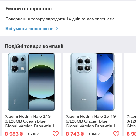
Умови повернення
Повернення товару впродовж 14 днів за домовленістю
Всі умови повернення
Подібні товари компанії
Xiaomi Redmi Note 14S
Xiaomi Redmi Note 15 4G
Xiao
8/128GB Ocean Blue
6/128GB Glacier Blue
8/12
Global Version Гарантія 1
Global Version Гарантія 1
Glob
рік
рік (*CPA -3% Знижка)_L
рік
8 983
8 743
8 9
₴
₴
9 600 ₴
9 360 ₴