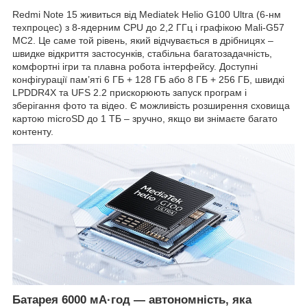
Redmi Note 15 живиться від Mediatek Helio G100 Ultra (6-нм
техпроцес) з 8-ядерним CPU до 2,2 ГГц і графікою Mali-G57
MC2. Це саме той рівень, який відчувається в дрібницях –
швидке відкриття застосунків, стабільна багатозадачність,
комфортні ігри та плавна робота інтерфейсу. Доступні
конфігурації пам’яті 6 ГБ + 128 ГБ або 8 ГБ + 256 ГБ, швидкі
LPDDR4X та UFS 2.2 прискорюють запуск програм і
зберігання фото та відео. Є можливість розширення сховища
картою microSD до 1 ТБ – зручно, якщо ви знімаєте багато
контенту.
Батарея 6000 мА·год — автономність, яка