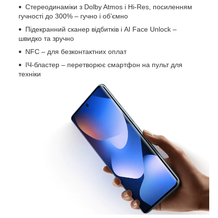
Стереодинаміки з Dolby Atmos і Hi-Res, посиленням
гучності до 300% – гучно і об’ємно
Підекранний сканер відбитків і AI Face Unlock –
швидко та зручно
NFC – для безконтактних оплат
ІЧ-бластер – перетворює смартфон на пульт для
техніки