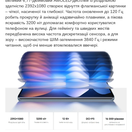
Великий 6,77-дюймовий AMOLED-дисплей із роздільною
здатністю 2392х1080 створює відчуття флагманської картинки
– чіткої, насиченої та глибокої. Частота оновлення до 120 Гц
робить прокрутку й анімації надзвичайно плавними, а пікова
яскравість 3200 ніт допомагає комфортно користуватися
телефоном на вулиці. Для геймінгу та швидких жестів
передбачена висока частота дискретизації сенсора, а для
зору – високочастотне ШІМ-затемнення 3840 Гц і режими
читання, щоб очі менше втомлювалися ввечері.