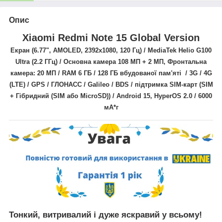
Опис
Xiaomi Redmi Note 15 Global Version
Екран (6.77",
AMOLED,
2392x1080
, 120 Гц
) /
MediaTek Helio G100
Ultra
(2.2 ГГц)
/ Основна камера 108
МП + 2 МП
, Фронтальна
камера: 20 МП / RAM 6 ГБ / 128 ГБ вбудованої пам'яті / 3G / 4G
(LTE) / GPS / ГЛОНАСС / Galileo / BDS
/
підтримка SIM-карт
(SIM
+ Гібридний (SIM або MicroSD))
/
Android 15,
HyperOS 2.0
/ 6000
мА*г
Тонкий, витривалий і дуже яскравий у всьому!