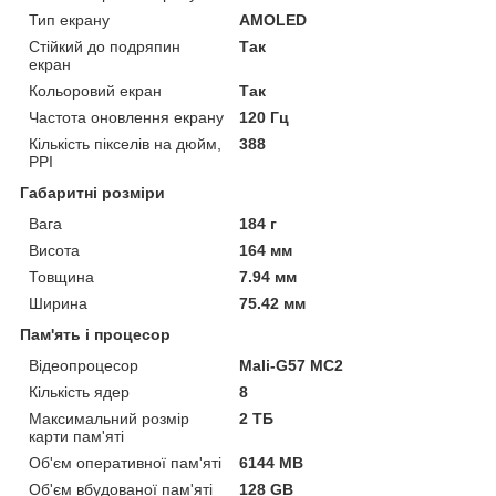
Тип екрану
AMOLED
Стійкий до подряпин
Так
екран
Кольоровий екран
Так
Частота оновлення екрану
120 Гц
Кількість пікселів на дюйм,
388
PPI
Габаритні розміри
Вага
184 г
Висота
164 мм
Товщина
7.94 мм
Ширина
75.42 мм
Пам'ять і процесор
Відеопроцесор
Mali-G57 MC2
Кількість ядер
8
Максимальний розмір
2 ТБ
карти пам'яті
Об'єм оперативної пам'яті
6144 MB
Об'єм вбудованої пам'яті
128 GB