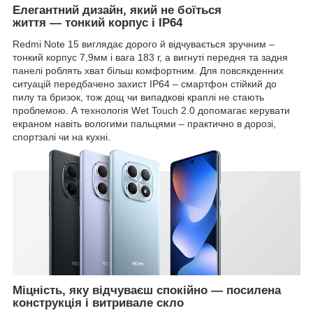
Елегантний дизайн, який не боїться
життя — тонкий корпус і IP64
Redmi Note 15 виглядає дорого й відчувається зручним –
тонкий корпус 7,9мм і вага 183 г, а вигнуті передня та задня
панелі роблять хват більш комфортним. Для повсякденних
ситуацій передбачено захист IP64 – смартфон стійкий до
пилу та бризок, тож дощ чи випадкові краплі не стають
проблемою. А технологія Wet Touch 2.0 допомагає керувати
екраном навіть вологими пальцями – практично в дорозі,
спортзалі чи на кухні.
Міцність, яку відчуваєш спокійно — посилена
конструкція і витривале скло