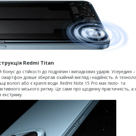
нструкція Redmi Titan
ий бонус до стійкості до подряпин і випадкових ударів. Усередині –
 смартфон довше зберігав охайний вигляд і надійність. А техноло
ці вологі або є краплі води. Redmi Note 15 Pro має пило- та
 активного міського ритму. Це саме про щоденну практичність, а 
з екстриму.