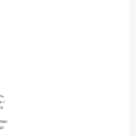
ть.
 і
тя
ликі
що