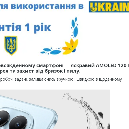
повсякденному смартфоні
—
яскравий AMOLED 120 
ея та захист від бризок і пилу.
 робочі задачі, залишаючись зручною і швидкою в щоденному