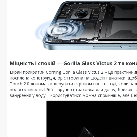
Міцність і спокій
—
Gorilla Glass Victus 2 та ко
Екран прикритий Corning Gorilla Glass Victus 2 – це практичн
посилена конструкція, орієнтована на щоденні виклики, щоб
Touch 2.0 допомагає керувати екраном навіть тоді, коли паль
вологостійкість IP65 – зручна страховка для дощу, бризок і
занурення у воду – користуватися можна спокійніше, але бе