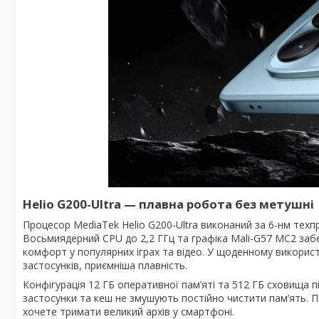
Helio G200-Ultra
—
плавна робота без метушні
Процесор MediaTek Helio G200-Ultra виконаний за 6-нм техп
Восьмиядерний CPU до 2,2 ГГц та графіка Mali-G57 MC2 заб
комфорт у популярних іграх та відео. У щоденному використ
застосунків, приємніша плавність.
Конфігурація 12 ГБ оперативної пам’яті та 512 ГБ сховища п
застосунки та кеш не змушують постійно чистити пам’ять.
хочете тримати великий архів у смартфоні.