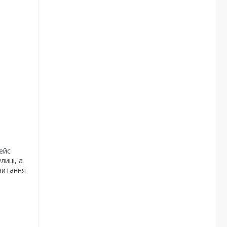
ейс
лиці, а
читання