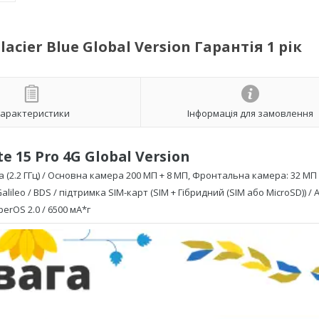
acier Blue Global Version Гарантія 1 рік
арактеристики
Інформація для замовлення
e 15 Pro 4G Global Version
a
(2.2 ГГц)
/ Основна камера 200
МП + 8 МП
, Фронтальна камера: 32 МП 
alileo / BDS
/
підтримка SIM-карт
(SIM + Гібридний (SIM або MicroSD))
/
A
perOS 2.0
/ 6500 мА*г