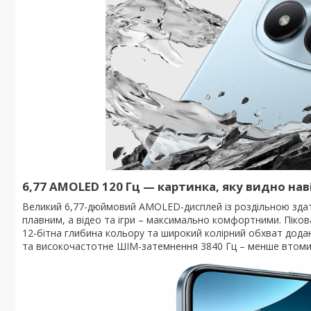
6,77 AMOLED 120 Гц
—
картинка, яку видно наві
Великий 6,77-дюймовий AMOLED-дисплей із роздільною здат
плавним, а відео та ігри – максимально комфортними. Пікова
12-бітна глибина кольору та широкий колірний обхват дода
та високочастотне ШІМ-затемнення 3840 Гц – менше втоми п