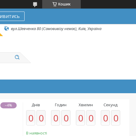
Кошик
ивитись
вул.Шевченка 80 (Самовивізу немає), Київ, Україна
Днів
Годин
Хвилин
Секунд
–4%
0
0
0
0
0
0
0
0
В наявності