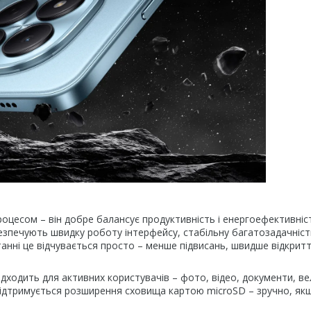
роцесом – він добре балансує продуктивність і енергоефективніс
езпечують швидку роботу інтерфейсу, стабільну багатозадачність
анні це відчувається просто – менше підвисань, швидше відкрит
ідходить для активних користувачів – фото, відео, документи, ве
 Підтримується розширення сховища картою microSD – зручно, як