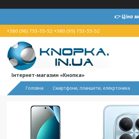
👉
Ціна м
+380 (96) 753-55-52
+380 (95) 753-55-52
Інтернет-магазин «Кнопка»
Головна
Смартфони, планшети, елекртоника