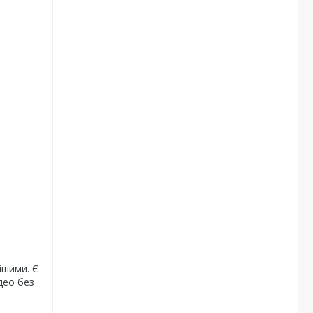
ішими. Є
део без