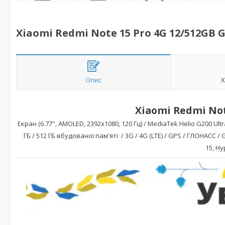
Xiaomi Redmi Note 15 Pro 4G 12/512GB Gl
Опис
Х
Xiaomi Redmi Not
Екран (6.77",
AMOLED,
2392x1080
, 120 Гц
) /
MediaTek Helio G200 Ultr
ГБ / 512 ГБ вбудованої пам'яті / 3G / 4G (LTE) / GPS / ГЛОНАСС / G
15,
Hy