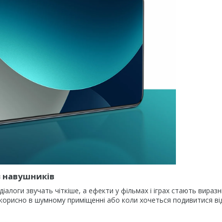
з навушників
алоги звучать чіткіше, а ефекти у фільмах і іграх стають виразн
– корисно в шумному приміщенні або коли хочеться подивитися ві