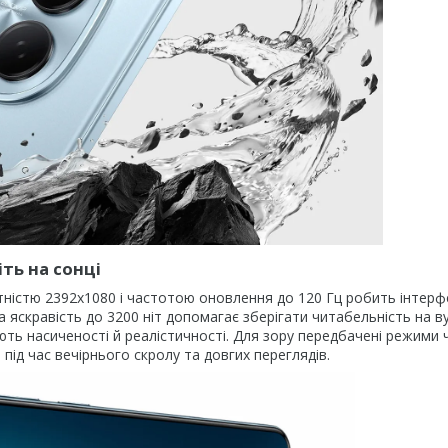
ть на сонці
ністю 2392х1080 і частотою оновлення до 120 Гц робить інтерф
 яскравість до 3200 ніт допомагає зберігати читабельність на ву
ють насиченості й реалістичності. Для зору передбачені режими 
ід час вечірнього скролу та довгих переглядів.