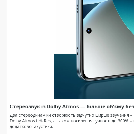
Стереозвук із Dolby Atmos
—
більше об’єму бе
Два стереодинаміки створюють відчутно ширше звучання – ді
Dolby Atmos і Hi-Res, а також посилення гучності до 300% 
додаткової акустики.