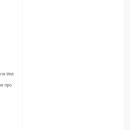
гія Wet
не про