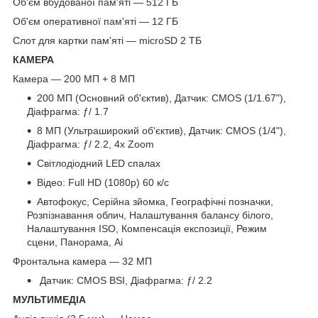
Об'єм вбудованої пам'яті — 512 ГБ
Об'єм оперативної пам'яті — 12 ГБ
Слот для картки пам'яті — microSD 2 ТБ
КАМЕРА
Камера — 200 МП + 8 МП
200 МП (Основний об'єктив), Датчик: CMOS (1/1.67"),
Діафрагма: ƒ/ 1.7
8 МП (Ультраширокий об'єктив), Датчик: CMOS (1/4"),
Діафрагма: ƒ/ 2.2, 4x Zoom
Світлодіодний LED спалах
Відео: Full HD (1080p) 60 к/с
Автофокус, Серійна зйомка, Географічні позначки,
Розпізнавання облич, Налаштування балансу білого,
Налаштування ISO, Компенсація експозиції, Режим
сцени, Панорама, Ai
Фронтальна камера — 32 МП
Датчик: CMOS BSI, Діафрагма: ƒ/ 2.2
МУЛЬТИМЕДІА