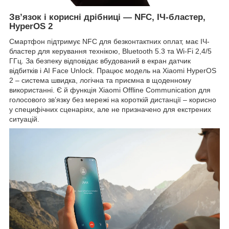
Зв’язок і корисні дрібниці
—
NFC, ІЧ-бластер,
HyperOS 2
Смартфон підтримує NFC для безконтактних оплат, має ІЧ-
бластер для керування технікою, Bluetooth 5.3 та Wi-Fi 2,4/5
ГГц. За безпеку відповідає вбудований в екран датчик
відбитків і AI Face Unlock. Працює модель на Xiaomi HyperOS
2 – система швидка, логічна та приємна в щоденному
використанні. Є й функція Xiaomi Offline Communication для
голосового зв’язку без мережі на короткій дистанції – корисно
у специфічних сценаріях, але не призначено для екстрених
ситуацій.