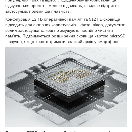
популярних іграх та відео. У щоденному використанні це
відчувається просто – менше підвисань, швидше відкриття
застосунків, приємніша плавність.
Конфігурація 12 ГБ оперативної пам’яті та 512 ГБ сховища
підходить для активних користувачів – фото, відео, документи,
великі застосунки та кеш не змушують постійно чистити
пам’ять. Підтримується розширення сховища картою microSD
– зручно, якщо хочете тримати великий архів у смартфоні.