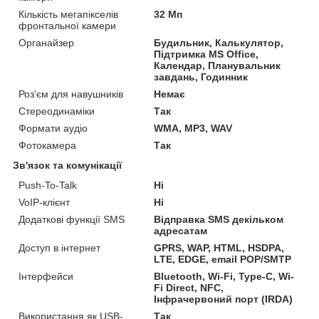
Кількість мегапікселів
32 Мп
фронтальної камери
Органайзер
Будильник, Калькулятор,
Підтримка MS Office,
Календар, Планувальник
завдань, Годинник
Роз'єм для навушників
Немає
Стереодинаміки
Так
Формати аудіо
WMA, MP3, WAV
Фотокамера
Так
Зв'язок та комунікації
Push-To-Talk
Ні
VoIP-клієнт
Ні
Додаткові функції SMS
Відправка SMS декільком
адресатам
Доступ в інтернет
GPRS, WAP, HTML, HSDPA,
LTE, EDGE, email POP/SMTP
Інтерфейси
Bluetooth, Wi-Fi, Type-C, Wi-
Fi Direct, NFC,
Інфрачервоний порт (IRDA)
Використання як USB-
Так