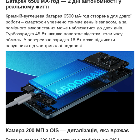
Батарея 6500 мА·год
—
2 дні автономності у
реальному житті
Кремній-вуглецева батарея 6500 мА·год створена для довгої
роботи – смартфон упевнено тримає день із запасом, а за
помірного використання може наближатися до двох днів.
Турбозарядка 45 Вт швидко повертає відсотки, коли часу
обмаль. А реверсивна зарядка 18 Вт може підживити
навушники під час тривалої подорожі.
Камера 200 МП з OIS
—
деталізація, яка вражає
Головна камера 200 МП з оптичною стабілізацією OIS і