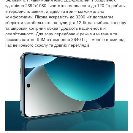
здатністю 2392х1080 і частотою оновлення до 120 Гц робить
інтерфейс плавним, а відео та ігри – максимально
комфортними. Пікова яскравість до 3200 ніт допомагає
зберігати читабельність на вулиці, а 12-бітна глибина кольору
та широкий колірний обхват додають насиченості й
реалістичності. Для зору передбачені режими читання та
високочастотне ШІМ-затемнення 3840 Гц – менше втоми під
час вечірнього скролу та довгих переглядів.