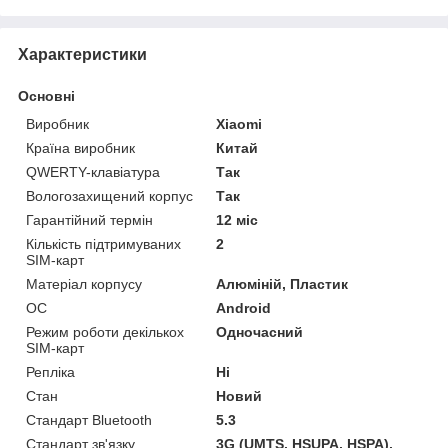
Характеристики
Основні
Виробник
Xiaomi
Країна виробник
Китай
QWERTY-клавіатура
Так
Вологозахищений корпус
Так
Гарантійний термін
12 міс
Кількість підтримуваних
2
SIM-карт
Матеріал корпусу
Алюміній, Пластик
ОС
Android
Режим роботи декількох
Одночасний
SIM-карт
Репліка
Ні
Стан
Новий
Стандарт Bluetooth
5.3
Стандарт зв'язку
3G (UMTS, HSUPA, HSPA),