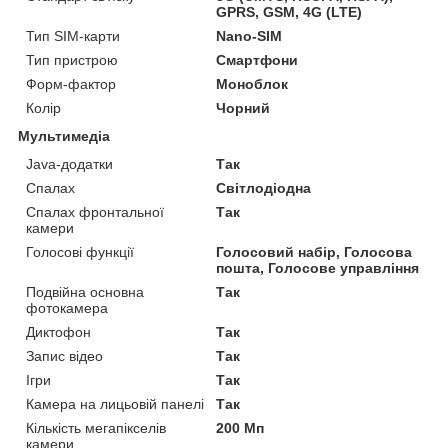
GPRS, GSM, 4G (LTE)
Тип SIM-карти
Nano-SIM
Тип пристрою
Смартфони
Форм-фактор
Моноблок
Колір
Чорний
Мультимедіа
Java-додатки
Так
Спалах
Світлодіодна
Спалах фронтальної
Так
камери
Голосові функції
Голосовий набір, Голосова
пошта, Голосове управління
Подвійна основна
Так
фотокамера
Диктофон
Так
Запис відео
Так
Ігри
Так
Камера на лицьовій панелі
Так
Кількість мегапікселів
200 Мп
камери