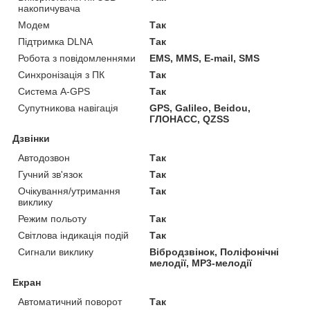
накопичувача
Модем
Так
Підтримка DLNA
Так
Робота з повідомленнями
EMS, MMS, E-mail, SMS
Синхронізація з ПК
Так
Система A-GPS
Так
Супутникова навігація
GPS, Galileo, Beidou,
ГЛОНАСС, QZSS
Дзвінки
Автодозвон
Так
Гучний зв'язок
Так
Очікування/утримання
Так
виклику
Режим польоту
Так
Світлова індикація подій
Так
Сигнали виклику
Вібродзвінок, Поліфонічні
мелодії, MP3-мелодії
Екран
Автоматичний поворот
Так