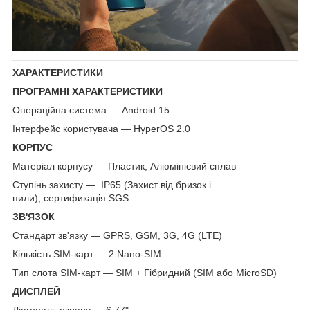
ХАРАКТЕРИСТИКИ
ПРОГРАМНІ ХАРАКТЕРИСТИКИ
Операційна система — Android 15
Інтерфейс користувача — HyperOS 2.0
КОРПУС
Матеріал корпусу — Пластик, Алюмінієвий сплав
Ступінь захисту — IP65 (Захист від бризок і
пили), сертификація SGS
ЗВ'ЯЗОК
Стандарт зв'язку — GPRS, GSM, 3G, 4G (LTE)
Кількість SIM-карт — 2 Nano-SIM
Тип слота SIM-карт — SIM + Гібридний (SIM або MicroSD)
ДИСПЛЕЙ
Діагональ екрану — 6.77"