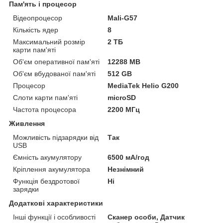
Пам'ять і процесор
Відеопроцесор
Mali-G57
Кількість ядер
8
Максимальний розмір
2 ТБ
карти пам'яті
Об'єм оперативної пам'яті
12288 MB
Об'єм вбудованої пам'яті
512 GB
Процесор
MediaTek Helio G200
Слоти карти пам'яті
microSD
Частота процесора
2200 МГц
Живлення
Можливість підзарядки від
Так
USB
Ємність акумулятору
6500 мА/год
Кріплення акумулятора
Незнімний
Функція бездротової
Ні
зарядки
Додаткові характеристики
Інші функції і особливості
Сканер особи, Датчик