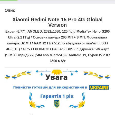
Опис
Xiaomi Redmi Note 15 Pro 4G Global
Version
Екран (6.77",
AMOLED,
2392x1080
, 120 Гц
) /
MediaTek Helio G200
Ultra
(2.2 ГГц)
/ Основна камера 200
МП + 8 МП
, Фронтальна
камера: 32 МП / RAM 12 ГБ / 512 ГБ вбудованої пам'яті / 3G /
4G (LTE) / GPS / ГЛОНАСС / Galileo / BDS
/
підтримка SIM-карт
(SIM + Гібридний (SIM або MicroSD))
/
Android 15,
HyperOS 2.0
/
6500 мА*г