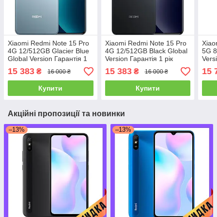
Xiaomi Redmi Note 15 Pro
Xiaomi Redmi Note 15 Pro
Xiao
4G 12/512GB Glacier Blue
4G 12/512GB Black Global
5G 8
Global Version Гарантія 1
Version Гарантія 1 рік
Vers
рік (*CPA -3% Знижка)_L
(*CPA -3% Знижка)_L
(*CP
15 383
15 383
15 
₴
₴
16 000 ₴
16 000 ₴
Купити
Купити
Акційні пропозиції та новинки
–13%
–13%