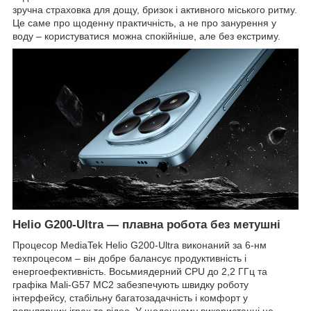
зручна страховка для дощу, бризок і активного міського ритму.
Це саме про щоденну практичність, а не про занурення у
воду – користуватися можна спокійніше, але без екстриму.
Helio G200-Ultra
—
плавна робота без метушні
Процесор MediaTek Helio G200-Ultra виконаний за 6-нм
техпроцесом – він добре балансує продуктивність і
енергоефективність. Восьмиядерний CPU до 2,2 ГГц та
графіка Mali-G57 MC2 забезпечують швидку роботу
інтерфейсу, стабільну багатозадачність і комфорт у