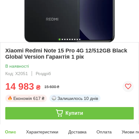
Xiaomi Redmi Note 15 Pro 4G 12/512GB Black
Global Version Гарантія 1 рік
В наявності
Код: X2051
Роздріб
14 983
₴
15 600 ₴
Економія
617 ₴
Залишилось
10 днів
Купити
Опис
Характеристики
Доставка
Оплата
Умови п