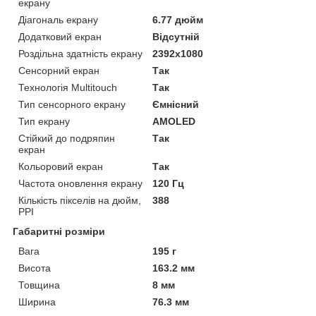
екрану
Діагональ екрану
6.77 дюйм
Додатковий екран
Відсутній
Роздільна здатність екрану
2392x1080
Сенсорний екран
Так
Технологія Multitouch
Так
Тип сенсорного екрану
Ємнісний
Тип екрану
AMOLED
Стійкий до подряпин
Так
екран
Кольоровий екран
Так
Частота оновлення екрану
120 Гц
Кількість пікселів на дюйм,
388
PPI
Габаритні розміри
Вага
195 г
Висота
163.2 мм
Товщина
8 мм
Ширина
76.3 мм