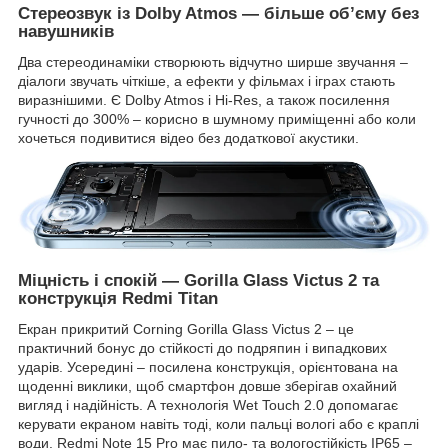
Стереозвук із Dolby Atmos
—
більше об’єму без
навушників
Два стереодинаміки створюють відчутно ширше звучання –
діалоги звучать чіткіше, а ефекти у фільмах і іграх стають
виразнішими. Є Dolby Atmos і Hi-Res, а також посилення
гучності до 300% – корисно в шумному приміщенні або коли
хочеться подивитися відео без додаткової акустики.
Міцність і спокій
—
Gorilla Glass Victus 2 та
конструкція Redmi Titan
Екран прикритий Corning Gorilla Glass Victus 2 – це
практичний бонус до стійкості до подряпин і випадкових
ударів. Усередині – посилена конструкція, орієнтована на
щоденні виклики, щоб смартфон довше зберігав охайний
вигляд і надійність. А технологія Wet Touch 2.0 допомагає
керувати екраном навіть тоді, коли пальці вологі або є краплі
води. Redmi Note 15 Pro має пило- та вологостійкість IP65 –