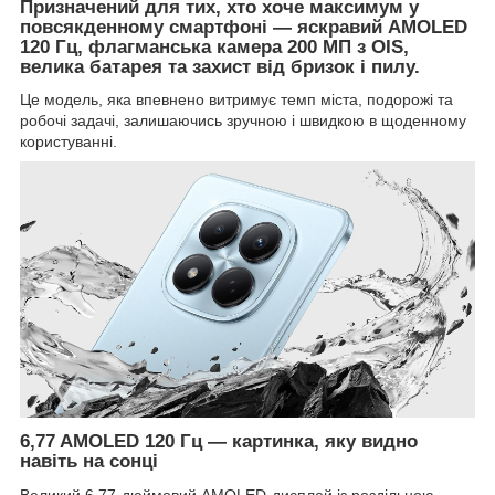
Призначений для тих, хто хоче максимум у
повсякденному смартфоні
—
яскравий AMOLED
120 Гц, флагманська камера 200 МП з OIS,
велика батарея та захист від бризок і пилу.
Це модель, яка впевнено витримує темп міста, подорожі та
робочі задачі, залишаючись зручною і швидкою в щоденному
користуванні.
6,77 AMOLED 120 Гц
—
картинка, яку видно
навіть на сонці
Великий 6,77-дюймовий AMOLED-дисплей із роздільною