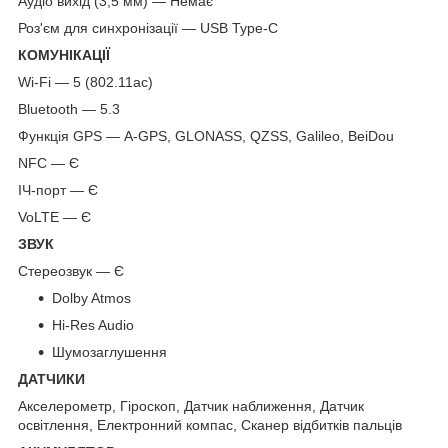
Аудіо вихід (3,5 мм) — Немає
Роз'єм для синхронізації — USB Type-C
КОМУНІКАЦІЇ
Wi-Fi — 5 (802.11ac)
Bluetooth — 5.3
Функція GPS — A-GPS, GLONASS, QZSS, Galileo, BeiDou
NFC — Є
ІЧ-порт — Є
VoLTE — Є
ЗВУК
Стереозвук — Є
Dolby Atmos
Hi-Res Audio
Шумозаглушення
ДАТЧИКИ
Акселерометр, Гіроскоп, Датчик наближення, Датчик
освітлення, Електронний компас, Сканер відбитків пальців