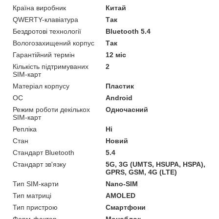
Країна виробник
Китай
QWERTY-клавіатура
Так
Бездротові технології
Bluetooth 5.4
Вологозахищений корпус
Так
Гарантійний термін
12 міс
Кількість підтримуваних
2
SIM-карт
Матеріал корпусу
Пластик
ОС
Android
Режим роботи декількох
Одночасний
SIM-карт
Репліка
Ні
Стан
Новий
Стандарт Bluetooth
5.4
Стандарт зв'язку
5G, 3G (UMTS, HSUPA, HSPA),
GPRS, GSM, 4G (LTE)
Тип SIM-карти
Nano-SIM
Тип матриці
AMOLED
Тип пристрою
Смартфони