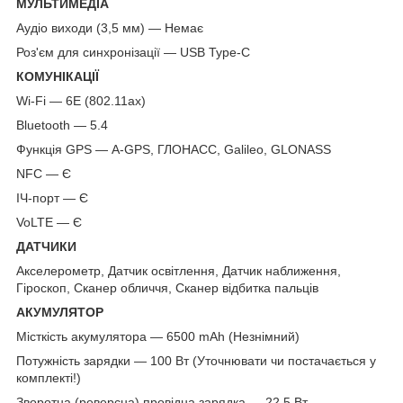
МУЛЬТИМЕДІА
Аудіо виходи (3,5 мм) — Немає
Роз'єм для синхронізації — USB Type-C
КОМУНІКАЦІЇ
Wi-Fi — 6E (802.11ax)
Bluetooth — 5.4
Функція GPS — A-GPS, ГЛОНАСС, Galileo, GLONASS
NFC — Є
ІЧ-порт — Є
VoLTE — Є
ДАТЧИКИ
Акселерометр, Датчик освітлення, Датчик наближення,
Гіроскоп, Сканер обличчя, Сканер відбитка пальців
АКУМУЛЯТОР
Місткість акумулятора — 6500 mAh (Незнімний)
Потужність зарядки — 100 Вт (Уточнювати чи постачається у
комплекті!)
Зворотна (реверсна) провідна зарядка — 22.5 Вт