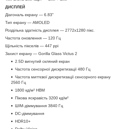
ДИСПЛЕЙ
Діагональ екрану — 6.83"
Тип екрану — AMOLED
Роздільна здатність дисплея — 2772x1280 пікс.
Частота оновлення — 120 Гц
Щільність пікселів — 447 ppi
Захист екрану — Gorilla Glass Victus 2
2.5D вигнутий скляний екран
Частота сенсорної дискретизації 480 Гц
Частота миттєвої дискретизації сенсорного екрану
2560 Гц
1800 кд/м² HBM
Пікова яскравість 3200 кд/м²
ШІМ-діммування 3840 Гц
DC-діммування
HDR10+