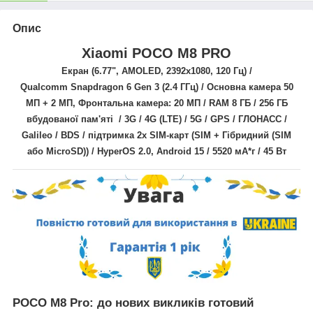
Опис
Xiaomi POCO M8 PRO
Екран (6.77",
AMOLED,
2392x1080, 120
Гц
) /
Qualcomm
Snapdragon 6 Gen 3 (2.4 ГГц)
/ Основна камера
50
МП + 2 МП
, Фронтальна камера: 20
МП
/ RAM 8 ГБ / 256 ГБ
вбудованої пам'яті / 3G / 4G (LTE) / 5G / GPS / ГЛОНАСС /
Galileo / BDS
/
підтримка 2х SIM-карт (
SIM + Гібридний (SIM
або MicroSD)
) /
HyperOS 2.0, Android 15
/ 5520 мА*г / 45 Вт
POCO M8 Pro: до нових викликів готовий