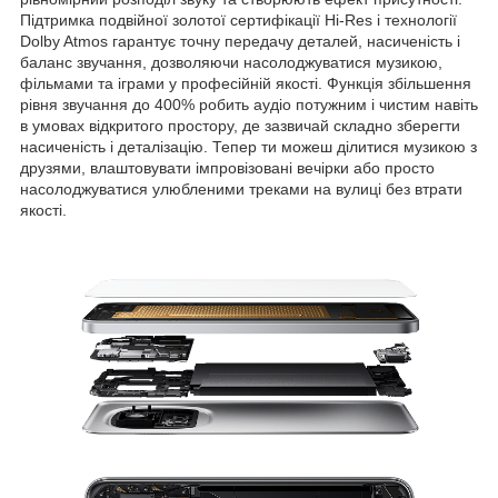
Підтримка подвійної золотої сертифікації Hi-Res і технології
Dolby Atmos гарантує точну передачу деталей, насиченість і
баланс звучання, дозволяючи насолоджуватися музикою,
фільмами та іграми у професійній якості. Функція збільшення
рівня звучання до 400% робить аудіо потужним і чистим навіть
в умовах відкритого простору, де зазвичай складно зберегти
насиченість і деталізацію. Тепер ти можеш ділитися музикою з
друзями, влаштовувати імпровізовані вечірки або просто
насолоджуватися улюбленими треками на вулиці без втрати
якості.