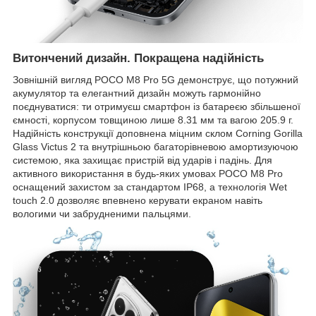
Витончений дизайн. Покращена надійність
Зовнішній вигляд POCO M8 Pro 5G демонструє, що потужний
акумулятор та елегантний дизайн можуть гармонійно
поєднуватися: ти отримуєш смартфон із батареєю збільшеної
ємності, корпусом товщиною лише 8.31 мм та вагою 205.9 г.
Надійність конструкції доповнена міцним склом Corning Gorilla
Glass Victus 2 та внутрішньою багаторівневою амортизуючою
системою, яка захищає пристрій від ударів і падінь. Для
активного використання в будь-яких умовах POCO M8 Pro
оснащений захистом за стандартом IP68, а технологія Wet
touch 2.0 дозволяє впевнено керувати екраном навіть
вологими чи забрудненими пальцями.