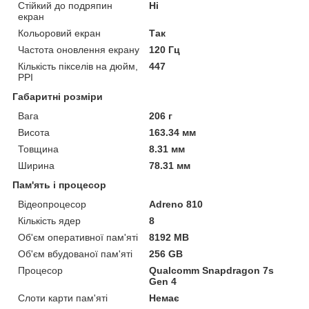
Стійкий до подряпин
Ні
екран
Кольоровий екран
Так
Частота оновлення екрану
120 Гц
Кількість пікселів на дюйм,
447
PPI
Габаритні розміри
Вага
206 г
Висота
163.34 мм
Товщина
8.31 мм
Ширина
78.31 мм
Пам'ять і процесор
Відеопроцесор
Adreno 810
Кількість ядер
8
Об'єм оперативної пам'яті
8192 MB
Об'єм вбудованої пам'яті
256 GB
Процесор
Qualcomm Snapdragon 7s
Gen 4
Слоти карти пам'яті
Немає