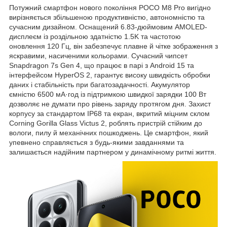
Потужний смартфон нового покоління POCO M8 Pro вигідно
вирізняється збільшеною продуктивністю, автономністю та
сучасним дизайном. Оснащений 6.83-дюймовим AMOLED-
дисплеєм із роздільною здатністю 1.5K та частотою
оновлення 120 Гц, він забезпечує плавне й чітке зображення з
яскравими, насиченими кольорами. Сучасний чипсет
Snapdragon 7s Gen 4, що працює в парі з Android 15 та
інтерфейсом HyperOS 2, гарантує високу швидкість обробки
даних і стабільність при багатозадачності. Акумулятор
ємністю 6500 мА·год із підтримкою швидкої зарядки 100 Вт
дозволяє не думати про рівень заряду протягом дня. Захист
корпусу за стандартом IP68 та екран, вкритий міцним склом
Corning Gorilla Glass Victus 2, роблять пристрій стійким до
вологи, пилу й механічних пошкоджень. Це смартфон, який
упевнено справляється з будь-якими завданнями та
залишається надійним партнером у динамічному ритмі життя.