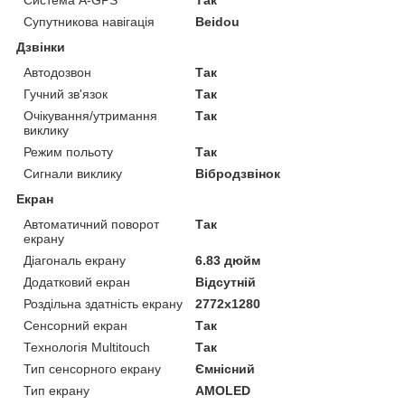
Система A-GPS
Так
Супутникова навігація
Beidou
Дзвінки
Автодозвон
Так
Гучний зв'язок
Так
Очікування/утримання
Так
виклику
Режим польоту
Так
Сигнали виклику
Вібродзвінок
Екран
Автоматичний поворот
Так
екрану
Діагональ екрану
6.83 дюйм
Додатковий екран
Відсутній
Роздільна здатність екрану
2772x1280
Сенсорний екран
Так
Технологія Multitouch
Так
Тип сенсорного екрану
Ємнісний
Тип екрану
AMOLED