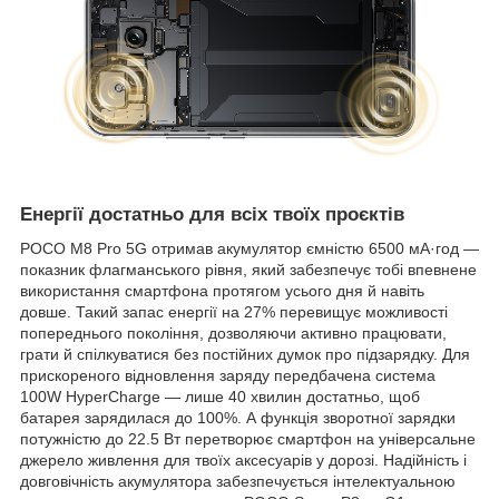
Енергії достатньо для всіх твоїх проєктів
POCO M8 Pro 5G отримав акумулятор ємністю 6500 мА·год —
показник флагманського рівня, який забезпечує тобі впевнене
використання смартфона протягом усього дня й навіть
довше. Такий запас енергії на 27% перевищує можливості
попереднього покоління, дозволяючи активно працювати,
грати й спілкуватися без постійних думок про підзарядку. Для
прискореного відновлення заряду передбачена система
100W HyperCharge — лише 40 хвилин достатньо, щоб
батарея зарядилася до 100%. А функція зворотної зарядки
потужністю до 22.5 Вт перетворює смартфон на універсальне
джерело живлення для твоїх аксесуарів у дорозі. Надійність і
довговічність акумулятора забезпечується інтелектуальною