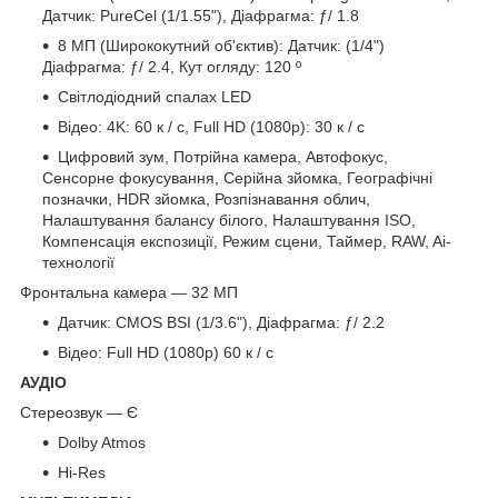
Датчик: PureCel (1/1.55"), Діафрагма: ƒ/ 1.8
8 МП (Ширококутний об'єктив): Датчик: (1/4")
Діафрагма: ƒ/ 2.4, Кут огляду: 120 º
Світлодіодний спалах LED
Відео: 4K: 60 к / с, Full HD (1080p): 30 к / с
Цифровий зум, Потрійна камера, Автофокус,
Сенсорне фокусування, Серійна зйомка, Географічні
позначки, HDR зйомка, Розпізнавання облич,
Налаштування балансу білого, Налаштування ISO,
Компенсація експозиції, Режим сцени, Таймер, RAW, Ai-
технології
Фронтальна камера — 32 МП
Датчик: CMOS BSI (1/3.6"), Діафрагма: ƒ/ 2.2
Відео: Full HD (1080p) 60 к / с
АУДІО
Стереозвук — Є
Dolby Atmos
Hi-Res