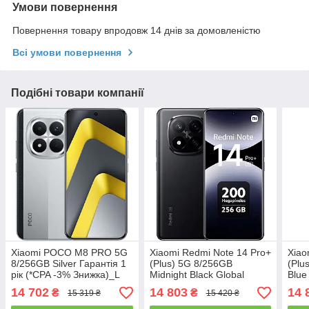
Умови повернення
Повернення товару впродовж 14 днів за домовленістю
Всі умови повернення
Подібні товари компанії
Xiaomi POCO M8 PRO 5G
Xiaomi Redmi Note 14 Pro+
Xiao
8/256GB Silver Гарантія 1
(Plus) 5G 8/256GB
(Plu
рік (*CPA -3% Знижка)_L
Midnight Black Global
Blue
Version Гарантія 1 рік
Гара
14 702
14 803
14 
₴
₴
15 319 ₴
15 420 ₴
(*CPA -3% Знижка)_L
Зниж