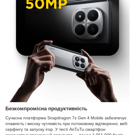
Безкомпромісна продуктивність
Сучасна платформа Snapdragon 7s Gen 4 Mobile забезпечує
плавність і високу чутливість при потоковому відтворенні, веб-
серфінгу та запуску ігор. У тесті AnTuTu смартфон
демонструє вражаючий результат — понад 1 061 000 балів,