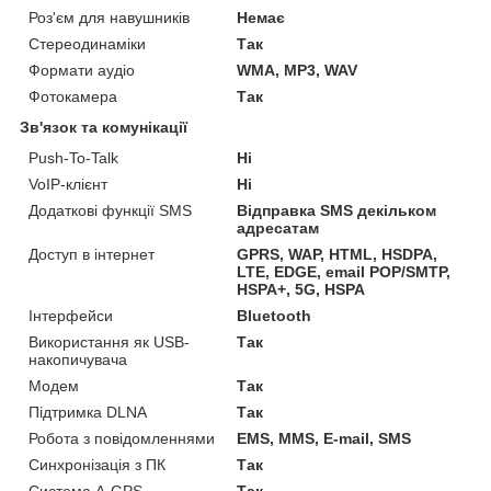
Роз'єм для навушників
Немає
Стереодинаміки
Так
Формати аудіо
WMA, MP3, WAV
Фотокамера
Так
Зв'язок та комунікації
Push-To-Talk
Ні
VoIP-клієнт
Ні
Додаткові функції SMS
Відправка SMS декільком
адресатам
Доступ в інтернет
GPRS, WAP, HTML, HSDPA,
LTE, EDGE, email POP/SMTP,
HSPA+, 5G, HSPA
Інтерфейси
Bluetooth
Використання як USB-
Так
накопичувача
Модем
Так
Підтримка DLNA
Так
Робота з повідомленнями
EMS, MMS, E-mail, SMS
Синхронізація з ПК
Так