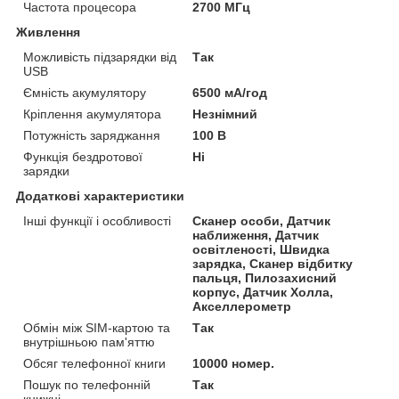
Частота процесора
2700 МГц
Живлення
Можливість підзарядки від
Так
USB
Ємність акумулятору
6500 мА/год
Кріплення акумулятора
Незнімний
Потужність заряджання
100 В
Функція бездротової
Ні
зарядки
Додаткові характеристики
Інші функції і особливості
Сканер особи, Датчик
наближення, Датчик
освітленості, Швидка
зарядка, Сканер відбитку
пальця, Пилозахисний
корпус, Датчик Холла,
Акселлерометр
Обмін між SIM-картою та
Так
внутрішньою пам'яттю
Обсяг телефонної книги
10000 номер.
Пошук по телефонній
Так