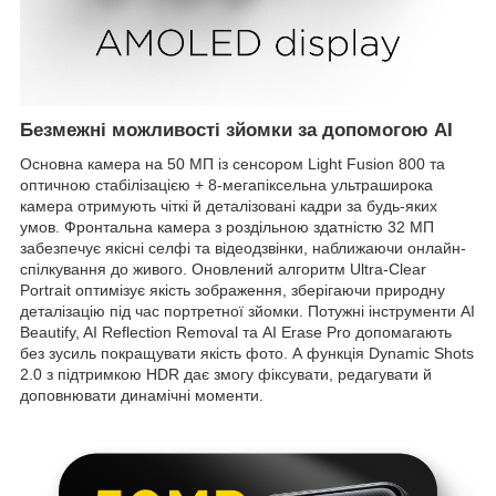
Безмежні можливості зйомки за допомогою AI
Основна камера на 50 МП із сенсором Light Fusion 800 та
оптичною стабілізацією + 8-мегапіксельна ультраширока
камера отримують чіткі й деталізовані кадри за будь-яких
умов. Фронтальна камера з роздільною здатністю 32 МП
забезпечує якісні селфі та відеодзвінки, наближаючи онлайн-
спілкування до живого. Оновлений алгоритм Ultra-Clear
Portrait оптимізує якість зображення, зберігаючи природну
деталізацію під час портретної зйомки. Потужні інструменти AI
Beautify, AI Reflection Removal та AI Erase Pro допомагають
без зусиль покращувати якість фото. А функція Dynamic Shots
2.0 з підтримкою HDR дає змогу фіксувати, редагувати й
доповнювати динамічні моменти.