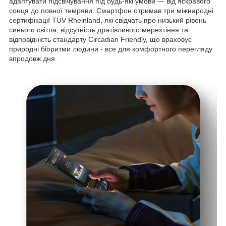
адаптувати підсвічування під будь-які умови — від яскравого
сонця до повної темряви. Смартфон отримав три міжнародні
сертифікації TÜV Rheinland, які свідчать про низький рівень
синього світла, відсутність дратівливого мерехтіння та
відповідність стандарту Circadian Friendly, що враховує
природні біоритми людини - все для комфортного перегляду
впродовж дня.