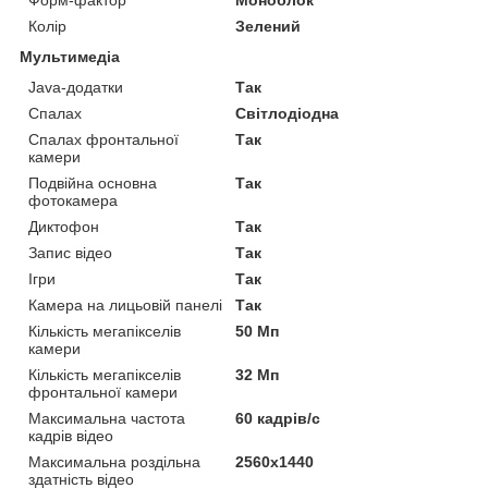
Форм-фактор
Моноблок
Колір
Зелений
Мультимедіа
Java-додатки
Так
Спалах
Світлодіодна
Спалах фронтальної
Так
камери
Подвійна основна
Так
фотокамера
Диктофон
Так
Запис відео
Так
Ігри
Так
Камера на лицьовій панелі
Так
Кількість мегапікселів
50 Мп
камери
Кількість мегапікселів
32 Мп
фронтальної камери
Максимальна частота
60 кадрів/с
кадрів відео
Максимальна роздільна
2560x1440
здатність відео