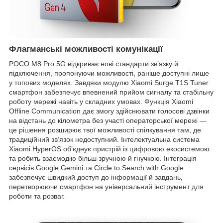
Флагманські можливості комунікації
POCO M8 Pro 5G відкриває нові стандарти зв’язку й
підключення, пропонуючи можливості, раніше доступні лише
у топових моделях. Завдяки модулю Xiaomi Surge T1S Tuner
смартфон забезпечує впевнений прийом сигналу та стабільну
роботу мережі навіть у складних умовах. Функція Xiaomi
Offline Communication дає змогу здійснювати голосові дзвінки
на відстань до кілометра без участі операторської мережі —
це рішення розширює твої можливості спілкування там, де
традиційний зв’язок недоступний. Інтелектуальна система
Xiaomi HyperOS об’єднує пристрій із цифровою екосистемою
та робить взаємодію більш зручною й гнучкою. Інтеграція
сервісів Google Gemini та Circle to Search with Google
забезпечує швидкий доступ до інформації й завдань,
перетворюючи смартфон на універсальний інструмент для
роботи та розваг.