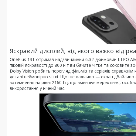
Яскравий дисплей, від якого важко відірв
OnePlus 13T отримав надзвичайний 6,32-дюймовий LTPO AMO
піковій яскравості до 800 ніт ви бачите чітке та соковите 
Dolby Vision робить перегляд фільмів та серіалів справжні
деталі неймовірно чіткі. Що ще важливо — екран дбайливо
затемнення на рівні 2160 Гц, що зменшує мерехтіння, особ
використання у нічний час.