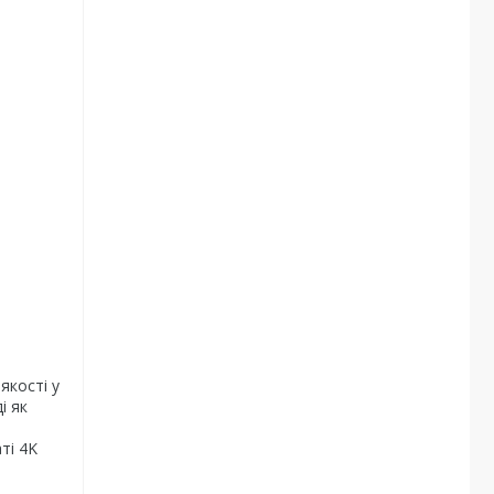
якості у
і як
ті 4K