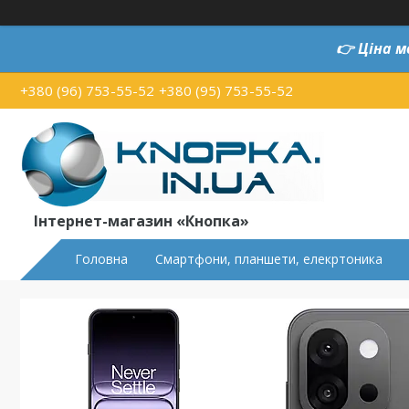
👉
Ціна м
+380 (96) 753-55-52
+380 (95) 753-55-52
Інтернет-магазин «Кнопка»
Головна
Смартфони, планшети, елекртоника