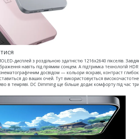
атися
LED-дисплей з роздільною здатністю 1216x2640 пікселів. Завдя
зображення навіть під прямим сонцем. А підтримка технологій HDR
м кінематографічним досвідом — кольори яскраві, контраст глибок
 ставиться до ваших очей. Тут використовується високочастотн
ливо в темряві. DC Dimming ще більше додає комфорту під час тр