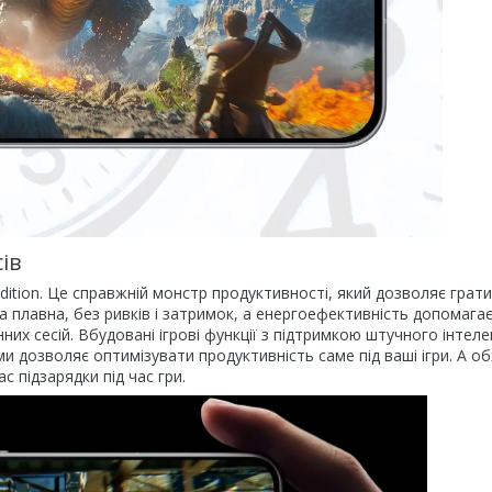
сів
dition. Це справжній монстр продуктивності, який дозволяє грати
а плавна, без ривків і затримок, а енергоефективність допомага
их сесій. Вбудовані ігрові функції з підтримкою штучного інтел
и дозволяє оптимізувати продуктивність саме під ваші ігри. А об
с підзарядки під час гри.