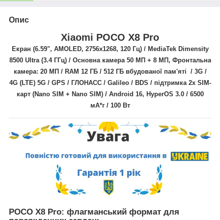
Опис
Xiaomi POCO X8 Pro
Екран (6.59",
AMOLED,
2756x1268
, 120 Гц) / MediaTek Dimensity
8500 Ultra
(3.4 ГГц)
/ Основна камера
50 МП + 8 МП
, Фронтальна
камера: 20 МП / RAM 12 ГБ / 512 ГБ вбудованої пам'яті / 3G /
4G (LTE) 5G / GPS / ГЛОНАСС / Galileo / BDS
/
підтримка 2х SIM-
карт (Nano SIM + Nano SIM) /
Android 16, HyperOS 3.0
/ 6500
мА*г
/ 100 Вт
POCO X8 Pro: флагманський формат для