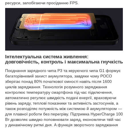
ресурси, запобігаючи просіданню FPS.
Інтелектуальна система живлення:
довговічність, контроль і максимальна гнучкість
Поєднання зарядного чипа P3 та керуючого чипа G1 формує
багаторівневий захист акумулятора, завдяки чому POCO
зберігає понад 80% початкової ємності навіть після 1600
циклів заряджання. Технологія розумного заряджання
контролює температуру смартфона під час підключення,
автоматично регулює швидкість подачі енергії, враховуючи
рівень заряду, теплові показники та активність застосунків, а
також розподіляє потужність між системою й акумулятором —
для плавної роботи без перегріву. Підтримка HyperCharge 100
Вт дозволяє швидко поповнювати заряд, економлячи твій час
у динамічному ритмі дня. А функція зворотного заряджання