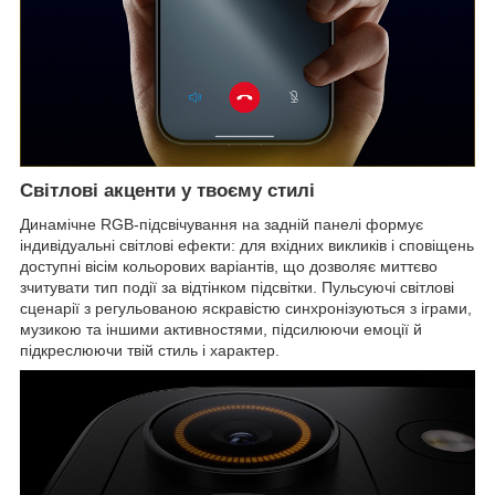
Світлові акценти у твоєму стилі
Динамічне RGB-підсвічування на задній панелі формує
індивідуальні світлові ефекти: для вхідних викликів і сповіщень
доступні вісім кольорових варіантів, що дозволяє миттєво
зчитувати тип події за відтінком підсвітки. Пульсуючі світлові
сценарії з регульованою яскравістю синхронізуються з іграми,
музикою та іншими активностями, підсилюючи емоції й
підкреслюючи твій стиль і характер.