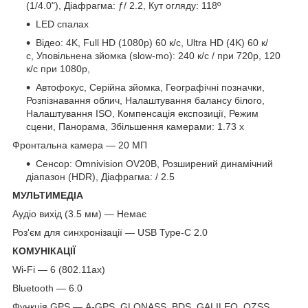
(1/4.0"), Діафрагма: ƒ/ 2.2, Кут огляду: 118º
LED спалах
Відео: 4K, Full HD (1080p) 60 к/с, Ultra HD (4K) 60 к/
с, Уповільнена зйомка (slow-mo): 240 к/с / при 720p, 120
к/с при 1080p,
Автофокус, Серійна зйомка, Географічні позначки,
Розпізнавання облич, Налаштування балансу білого,
Налаштування ISO, Компенсація експозиції, Режим
сцени, Панорама, Збільшення камерами: 1.73 x
Фронтальна камера — 20 МП
Сенсор: Omnivision OV20B, Розширений динамічний
діапазон (HDR), Діафрагма: / 2.5
МУЛЬТИМЕДІА
Аудіо вихід (3.5 мм) — Немає
Роз'єм для синхронізації — USB Type-C 2.0
КОМУНІКАЦІЇ
Wi-Fi — 6 (802.11ax)
Bluetooth — 6.0
Функція GPS — A-GPS, GLONASS, BDS, GALILEO, QZSS