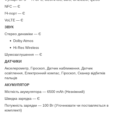
NFC — Є
ІЧ-порт — Є
VoLTE — Є
ЗВУК
Стерео динаміки — Є
Dolby Atmos
Hi-Res Wireless
Шумозаглушення — Є
ДАТЧИКИ
Акселерометр, Гіроскоп, Датчик наближення, Датчик
освітлення, Електронний компас, Гіроскоп, Сканер відбитків
пальців
АКУМУЛЯТОР
Місткість акумулятора — 6500 mAh (Незнімний)
Швидка зарядка — Є
Потужність зарядки — 100 Вт (Уточнювати чи поставляється в
комплекті)