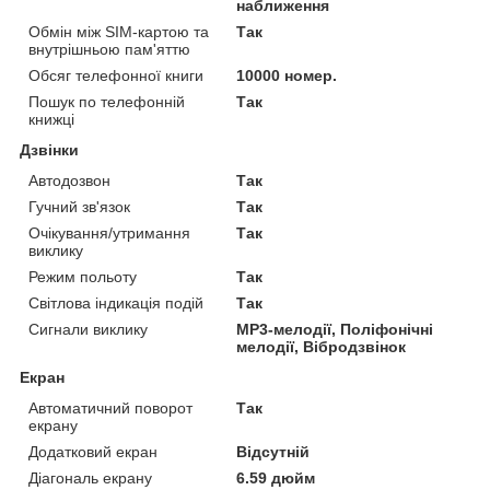
наближення
Обмін між SIM-картою та
Так
внутрішньою пам'яттю
Обсяг телефонної книги
10000 номер.
Пошук по телефонній
Так
книжці
Дзвінки
Автодозвон
Так
Гучний зв'язок
Так
Очікування/утримання
Так
виклику
Режим польоту
Так
Світлова індикація подій
Так
Сигнали виклику
MP3-мелодії, Поліфонічні
мелодії, Вібродзвінок
Екран
Автоматичний поворот
Так
екрану
Додатковий екран
Відсутній
Діагональ екрану
6.59 дюйм