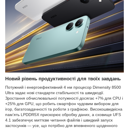
Новий рівень продуктивності для твоїх завдань
Потужний і енергоефективний 4 нм процесор Dimensity 8500
Ultra задає нові стандарти стабільності та швидкодії.
Зростання обчислювальної потужності досягає +7% для CPU і
+25% для GPU, що робить смартфон чудовим вибором для
ігор, багатозадачності та роботи з графікою. Високошвидкісна
пам’ять LPDDR5X прискорює обробку даних, а сховище UFS
4.1 забезпечує миттєве читання файлів і швидкий запуск
застосунків — усе, що потрібно для впевненого щоденного