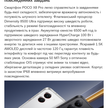
повсякденних завдань
Смартфон POCO X8 Pro легко справляється із завданнями
будь-якої складності, забезпечуючи вражаючу автономність і
потужність штучного інтелекту. Флагманський процесор
Dimensity 8500 Ultra підтримує високу швидкість роботи,
стабільність у режимі багатозадачності та впевнену
продуктивність в іграх. Акумулятор ємністю 6500 мА·год із
підтримкою швидкого заряджання HyperCharge 100 Вт і
зворотного заряджання 27 Вт дозволяє швидко поповнювати
енергію та ділитися нею з іншими пристроями. Яскравий 1.5K
AMOLED дисплей із частотою 120 Гц гарантує плавність
інтерфейсу та комфорт під час перегляду контенту за будь-
яких умов. Основна камера 50 МП Sony з оптичною
стабілізацією OIS отримує чіткі знімки та плавні відео,
зберігаючи деталізацію у складних умовах освітлення. Корпус
із захистом IP68 впевнено витримує випробування
повсякденністю.