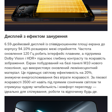
Дисплей з ефектом занурення
6.59-дюймовий дисплей із співвідношенням площі екрана до
корпусу 94.10% розширює межі сприйняття. Частота
оновлення 120 Гц робить інтерфейс плавним, а підтримка
Dolby Vision і HDR+ підсилює глибину контрасту та яскравість
зображення. Екран побудований на базі панелі M10 нового
покоління, що використовує оновлений люмінесцентний
матеріал. Це підвищує світлову ефективність на 20%,
знижуючи енергоспоживання без втрати яскравості. За пікової
яскравості 3500 ніт навіть під прямим сонячним світлом ти
отримуєш чудову читабельність і комфорт перегляду —
ідеально для спілкування, роботи та відпочинку будь-де.