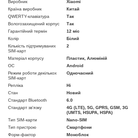
Виробник
Xiaomi
Країна виробник
Китай
QWERTY-клавіатура
Так
Вологозахищений корпус
Так
Гарантійний термін
12 міс
Колір
Білий
Кількість підтримуваних
2
SIM-карт
Матеріал корпусу
Пластик, Алюміній
ОС
Android
Режим роботи декількох
Одночасний
SIM-карт
Репліка
Ні
Стан
Новий
Стандарт Bluetooth
6.0
Стандарт зв'язку
4G (LTE), 5G, GPRS, GSM, 3G
(UMTS, HSUPA, HSPA)
Тип SIM-карти
Nano-SIM
Тип пристрою
Смартфони
Форм-фактор
Моноблок