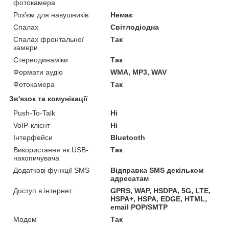
фотокамера
Роз'єм для навушників
Немає
Спалах
Світлодіодна
Спалах фронтальної
Так
камери
Стереодинаміки
Так
Формати аудіо
WMA, MP3, WAV
Фотокамера
Так
Зв'язок та комунікації
Push-To-Talk
Ні
VoIP-клієнт
Ні
Інтерфейси
Bluetooth
Використання як USB-
Так
накопичувача
Додаткові функції SMS
Відправка SMS декільком
адресатам
Доступ в інтернет
GPRS, WAP, HSDPA, 5G, LTE,
HSPA+, HSPA, EDGE, HTML,
email POP/SMTP
Модем
Так