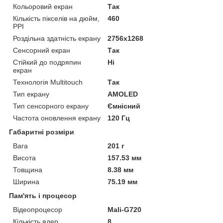
Кольоровий екран
Так
Кількість пікселів на дюйм,
460
PPI
Роздільна здатність екрану
2756x1268
Сенсорний екран
Так
Стійкий до подряпин
Ні
екран
Технологія Multitouch
Так
Тип екрану
AMOLED
Тип сенсорного екрану
Ємнісний
Частота оновлення екрану
120 Гц
Габаритні розміри
Вага
201 г
Висота
157.53 мм
Товщина
8.38 мм
Ширина
75.19 мм
Пам'ять і процесор
Відеопроцесор
Mali-G720
Кількість ядер
8