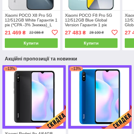
Xiaomi POCO X8 Pro 5G
Xiaomi POCO F8 Pro 5G
Xiao
12/512GB White Гарантія 1
12/512GB Blue Global
12/5
рік (*CPA -3% Знижка)_L
Version Гарантія 1 рік
Glob
рік
21 469
27 483
27 
₴
₴
22 086 ₴
28 100 ₴
Купити
Купити
Акційні пропозиції та новинки
–13%
–13%
Xiaomi Redmi 9a 4/64GB