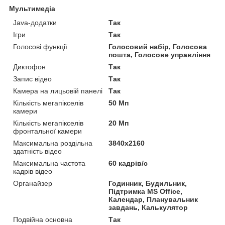
Мультимедіа
Java-додатки
Так
Ігри
Так
Голосові функції
Голосовий набір, Голосова
пошта, Голосове управління
Диктофон
Так
Запис відео
Так
Камера на лицьовій панелі
Так
Кількість мегапікселів
50 Мп
камери
Кількість мегапікселів
20 Мп
фронтальної камери
Максимальна роздільна
3840x2160
здатність відео
Максимальна частота
60 кадрів/с
кадрів відео
Органайзер
Годинник, Будильник,
Підтримка MS Office,
Календар, Планувальник
завдань, Калькулятор
Подвійна основна
Так