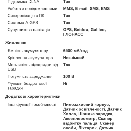
Підтримка DLNA
Так
Робота з повідомленнями
MMS, E-mail, SMS, EMS
Синхронізація з ПК
Так
Система A-GPS
Так
Супутникова навігація
GPS, Beidou, Galileo,
ГЛОНАСС
Живлення
Ємність акумулятору
6500 мА/год
Кріплення акумулятора
Незнімний
Можливість підзарядки від
Так
USB
Потужність заряджання
100 В
Функція бездротової
Ні
зарядки
Додаткові характеристики
Інші функції і особливості
Пилозахисний корпус,
Датчик освітленості, Датчик
Холла, Швидка зарядка,
Акселлерометр, Сканер
відбитку пальця, Сканер
особи, Ліхтарик, Датчик