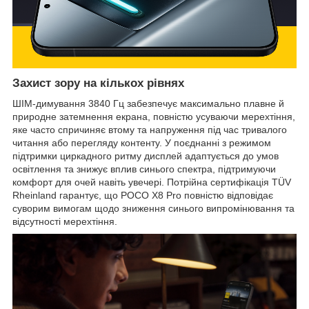
Захист зору на кількох рівнях
ШІМ-димування 3840 Гц забезпечує максимально плавне й
природне затемнення екрана, повністю усуваючи мерехтіння,
яке часто спричиняє втому та напруження під час тривалого
читання або перегляду контенту. У поєднанні з режимом
підтримки циркадного ритму дисплей адаптується до умов
освітлення та знижує вплив синього спектра, підтримуючи
комфорт для очей навіть увечері. Потрійна сертифікація TÜV
Rheinland гарантує, що POCO X8 Pro повністю відповідає
суворим вимогам щодо зниження синього випромінювання та
відсутності мерехтіння.