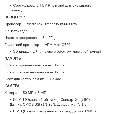
Сертифіковано TÜV Rheinland для циркадного
режиму
ПРОЦЕСОР
Процесор — MediaTek Dimensity 8500 Ultra
Кількість ядер — 8
Частота процесора — 3.4 ГГц
Графічний процесор — ARM Mali-G720
3D-циркуляційна помпа з ефектом крижаної ізоляції
ПАМ'ЯТЬ
Об'єм вбудованої пам'яті — 512 ГБ
Об'єм оперативної пам'яті — 12 ГБ
Слот для картки пам'яті — Немає
КАМЕРА
Камера — 50 МП + 8 МП
50 МП (Основний об'єктив), Сенсор: Sony IMX882,
Датчик: CMOS BSI (1/1.95"), Діафрагма: ƒ/ 1.5
8 МП (Надширококутний об'єктив), Датчик: CMOS