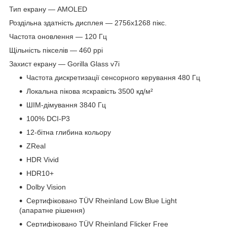
Тип екрану — AMOLED
Роздільна здатність дисплея — 2756x1268 пікс.
Частота оновлення — 120 Гц
Щільність пікселів — 460 ppi
Захист екрану — Gorilla Glass v7i
Частота дискретизації сенсорного керування 480 Гц
Локальна пікова яскравість 3500 кд/м²
ШІМ-дімування 3840 Гц
100% DCI-P3
12-бітна глибина кольору
ZReal
HDR Vivid
HDR10+
Dolby Vision
Сертифіковано TÜV Rheinland Low Blue Light
(апаратне рішення)
Сертифіковано TÜV Rheinland Flicker Free