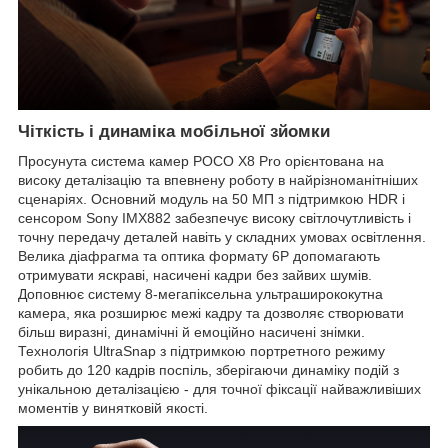
Чіткість і динаміка мобільної зйомки
Просунута система камер POCO X8 Pro орієнтована на
високу деталізацію та впевнену роботу в найрізноманітніших
сценаріях. Основний модуль на 50 МП з підтримкою HDR і
сенсором Sony IMX882 забезпечує високу світлочутливість і
точну передачу деталей навіть у складних умовах освітлення.
Велика діафрагма та оптика формату 6P допомагають
отримувати яскраві, насичені кадри без зайвих шумів.
Доповнює систему 8-мегапіксельна ультраширококутна
камера, яка розширює межі кадру та дозволяє створювати
більш виразні, динамічні й емоційно насичені знімки.
Технологія UltraSnap з підтримкою портретного режиму
робить до 120 кадрів поспіль, зберігаючи динаміку подій з
унікальною деталізацією - для точної фіксації найважливіших
моментів у винятковій якості.