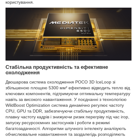
користування.
Стабільна продуктивність та ефективне
охолодження
Двошарова система охолодження POCO 3D IceLoop зі
збільшеною площею 5300 мм² ефективно відводить тепло від
ключових компонентів, підтримуючи оптимальну температуру
навіть за високого навантаження. У поєднанні з технологією
WildBoost Optimization система динамічно регулює частоту
CPU, GPU та DDR, забезпечуючи стабільну продуктивність,
плавну частоту кадрів і знижуючи ризик перегріву під час ігор,
запуску ресурсоємних застосунків і роботи в режимі
багатозадачності. Алгоритми штучного інтелекту аналізують
обчислювальне навантаження та заздалегідь розподіляють