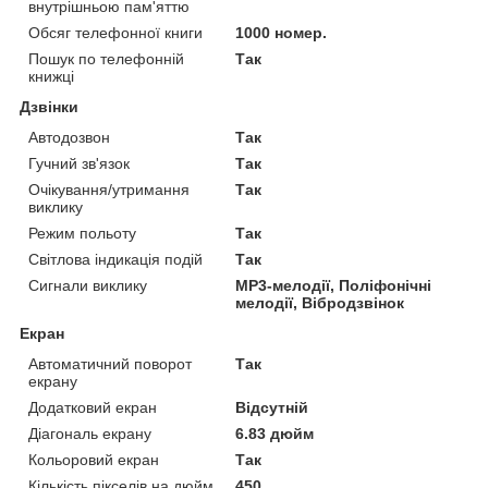
внутрішньою пам'яттю
Обсяг телефонної книги
1000 номер.
Пошук по телефонній
Так
книжці
Дзвінки
Автодозвон
Так
Гучний зв'язок
Так
Очікування/утримання
Так
виклику
Режим польоту
Так
Світлова індикація подій
Так
Сигнали виклику
MP3-мелодії, Поліфонічні
мелодії, Вібродзвінок
Екран
Автоматичний поворот
Так
екрану
Додатковий екран
Відсутній
Діагональ екрану
6.83 дюйм
Кольоровий екран
Так
Кількість пікселів на дюйм,
450