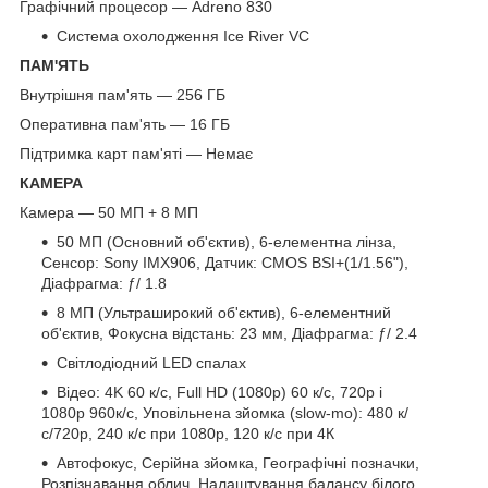
Графічний процесор — Adreno 830
Система охолодження Ice River VC
ПАМ'ЯТЬ
Внутрішня пам'ять — 256 ГБ
Оперативна пам'ять — 16 ГБ
Підтримка карт пам'яті — Немає
КАМЕРА
Камера — 50 МП + 8 МП
50 МП (Основний об'єктив), 6-елементна лінза,
Сенсор: Sony IMX906, Датчик: CMOS BSI+(1/1.56"),
Діафрагма: ƒ/ 1.8
8 МП (Ультраширокий об'єктив), 6-елементний
об'єктив, Фокусна відстань: 23 мм, Діафрагма: ƒ/ 2.4
Світлодіодний LED спалах
Відео: 4K 60 к/с, Full HD (1080p) 60 к/с, 720р і
1080р 960к/с, Уповільнена зйомка (slow-mo): 480 к/
с/720р, 240 к/с при 1080р, 120 к/с при 4К
Автофокус, Серійна зйомка, Географічні позначки,
Розпізнавання облич, Налаштування балансу білого,