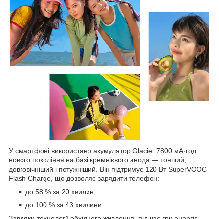
У смартфоні використано акумулятор Glacier 7800 мА·год
нового покоління на базі кремнієвого анода — тонший,
довговічніший і потужніший. Він підтримує 120 Вт SuperVOOC
Flash Charge, що дозволяє зарядити телефон:
до 58 % за 20 хвилин,
до 100 % за 43 хвилини.
Завдяки технології обхідного живлення, під час гри енергія