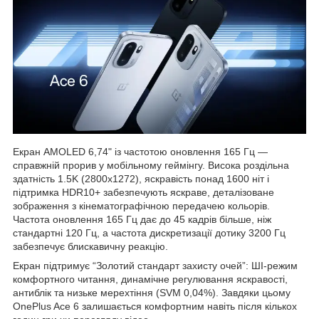
Екран AMOLED 6,74" із частотою оновлення 165 Гц —
справжній прорив у мобільному геймінгу. Висока роздільна
здатність 1.5K (2800x1272), яскравість понад 1600 ніт і
підтримка HDR10+ забезпечують яскраве, деталізоване
зображення з кінематографічною передачею кольорів.
Частота оновлення 165 Гц дає до 45 кадрів більше, ніж
стандартні 120 Гц, а частота дискретизації дотику 3200 Гц
забезпечує блискавичну реакцію.
Екран підтримує “Золотий стандарт захисту очей”: ШІ-режим
комфортного читання, динамічне регулювання яскравості,
антиблік та низьке мерехтіння (SVM 0,04%). Завдяки цьому
OnePlus Ace 6 залишається комфортним навіть після кількох