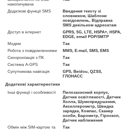
накопичувача
Додаткові функції SMS
Введення тексту зі
словником, Шаблони
повідомлень, Відправка
SMS декільком адресатам
Доступ в інтернет
GPRS, 5G, LTE, HSPA+, HSPA,
EDGE, email POP/SMTP
Модем
Так
Робота з повідомленнями
MMS, E-mail, SMS, EMS
Синхронізація з ПК
Так
Система A-GPS
Так
Супутникова навігація
GPS, Beidou, QZSS,
ГЛОНАСС
Додаткові характеристики
Інші функції і особливості
Пилозахисний корпус,
Датчик освітленості, Датчик
Холла, Шумопридушення,
Акселлерометр, Швидка
зарядка, Компас, Сканер
особи, Барометр, Гіроскоп,
Датчик наближення
Обмін між SIM-картою та
Так