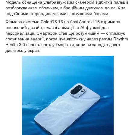
Модель оснащена ультразвуковим сканером відбитків пальців,
розблокуванням обличчям, вібраційним двигуном по осі X та
подвійними стереодинаміками з потужними басами.
Фірмова система ColorOS 16 на базі Android 15 отримала
оновлений дизайн, плавні анімації та AI-функції для
персоналізації. Смартфон став ще розумнішим — оптимізує
споживання енергії, покращує якість сну через режим Rhythm
Health 3.0 і навіть нагадує моргати, коли ви занадто довго
дивитесь у екран.