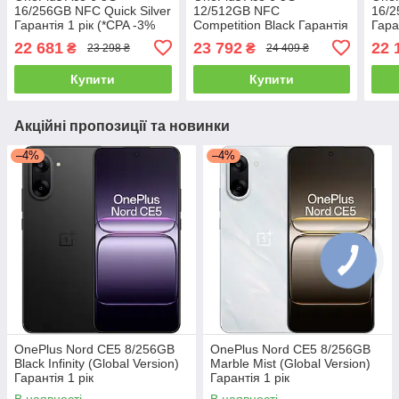
16/256GB NFC Quick Silver
12/512GB NFC
16/2
Гарантія 1 рік (*CPA -3%
Competition Black Гарантія
Гара
Знижка)_L
1 рік (*CPA -3% Знижка)_L
22 681
23 792
22 
₴
₴
23 298 ₴
24 409 ₴
Купити
Купити
Акційні пропозиції та новинки
–4%
–4%
OnePlus Nord CE5 8/256GB
OnePlus Nord CE5 8/256GB
Black Infinity (Global Version)
Marble Mist (Global Version)
Гарантія 1 рік
Гарантія 1 рік
В наявності
В наявності