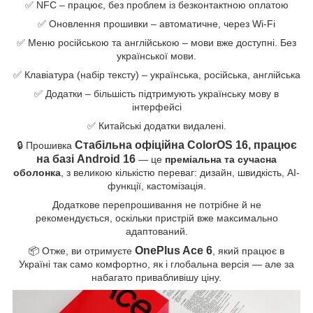
✅ NFC – працює, без проблем із безконтактною оплатою
✅ Оновлення прошивки – автоматичне, через Wi-Fi
✅ Меню російською та англійською – мови вже доступні. Без
української мови.
✅ Клавіатура (набір тексту) – українська, російська, англійська
✅ Додатки – більшість підтримують українську мову в
інтерфейсі
✅ Китайські додатки видалені.
Стабільна офіційна ColorOS 16, працює
🔒 Прошивка
на базі Android 16
— це
преміальна та сучасна
оболонка
, з великою кількістю переваг: дизайн, швидкість, AI-
функції, кастомізація.
Додаткове перепрошивання не потрібне й не
рекомендується, оскільки пристрій вже максимально
адаптований.
OnePlus Ace 6
📦 Отже, ви отримуєте
, який працює в
Україні так само комфортно, як і глобальна версія — але за
набагато привабливішу ціну.