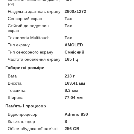
PPI
Роздільна здатність екрану
2800x1272
Сенсорний екран
Так
Стійкий до подряпин
Так
екран
Технологія Multitouch
Так
Тип екрану
AMOLED
Тип сенсорного екрану
Ємнісний
Частота оновлення екрану
165 Гц
Габаритні розміри
Вага
213 г
Висота
163.41 мм
Товщина
8.3 мм
Ширина
77.04 мм
Пам'ять і процесор
Відеопроцесор
Adreno 830
Кількість ядер
8
Об'єм вбудованої пам'яті
256 GB