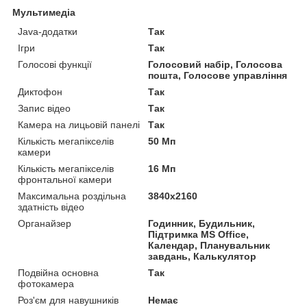
Мультимедіа
Java-додатки
Так
Ігри
Так
Голосові функції
Голосовий набір, Голосова
пошта, Голосове управління
Диктофон
Так
Запис відео
Так
Камера на лицьовій панелі
Так
Кількість мегапікселів
50 Мп
камери
Кількість мегапікселів
16 Мп
фронтальної камери
Максимальна роздільна
3840x2160
здатність відео
Органайзер
Годинник, Будильник,
Підтримка MS Office,
Календар, Планувальник
завдань, Калькулятор
Подвійна основна
Так
фотокамера
Роз'єм для навушників
Немає