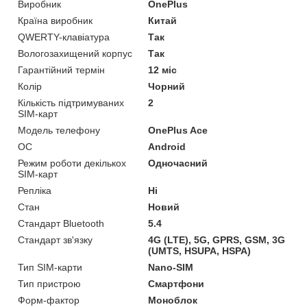
Виробник
OnePlus
Країна виробник
Китай
QWERTY-клавіатура
Так
Вологозахищений корпус
Так
Гарантійний термін
12 міс
Колір
Чорний
Кількість підтримуваних
2
SIM-карт
Модель телефону
OnePlus Ace
ОС
Android
Режим роботи декількох
Одночасний
SIM-карт
Репліка
Ні
Стан
Новий
Стандарт Bluetooth
5.4
Стандарт зв'язку
4G (LTE), 5G, GPRS, GSM, 3G
(UMTS, HSUPA, HSPA)
Тип SIM-карти
Nano-SIM
Тип пристрою
Смартфони
Форм-фактор
Моноблок