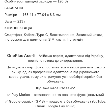
Особливості швидкої зарядки — 120 Вт
ГАБАРИТИ
Розміри — 163.41 x 77.04 x 8.3 мм
Вага — 213 г
КОМПЛЕКТАЦІЯ
Смартфон, Кабель Type-C, Блок живлення, Захисний чохол,
І
нструмент для в
илучення SIM-карти, Інструкція
OnePlus Ace 6
– Азійська версія, адаптована під Україну,
повністю готова до використання.
Ця модель смартфона постачається у версії для азіатського
ринку, однак професійно адаптована під українського
користувача, тому ви отримуєте усі необхідні сервіси без
обмежень.
Що вже налаштовано:
✅ Play Market – встановлений та повністю функціональний
✅ Google-сервіси (GMS) – працюють без обмежень (YouTube,
Gmail, Google Pay тощо)