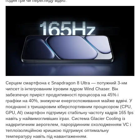
годин гри чи перегляду відео.
Серцем смартфона є Snapdragon 8 Ultra — потужний 3-нм
чипсет із інтегрованим ігровим ядром Wind Chaser. Він
забезпечує приріст продуктивності процесора на 45% і
графіки на 40%, знижуючи енергоспоживання майже вдвічі. У
поєднанні з тришаровим кіберспортивним процесором (CPU,
GPU, AI) смартфон підтримує стабільну частоту кадрів 165 fps
навіть у найвимогливіших іграх. Система Glacier Cooling із
надкритичним аерогелем, парорідинним охолодженням VC і
теплоізоляційною кришкою підтримує оптимальну
температуру навіть під навантаженням.