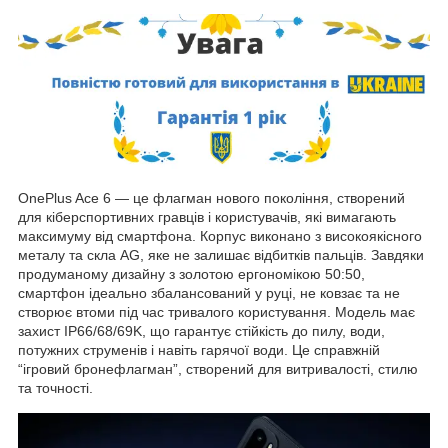
OnePlus Ace 6 — це флагман нового покоління, створений
для кіберспортивних гравців і користувачів, які вимагають
максимуму від смартфона. Корпус виконано з високоякісного
металу та скла AG, яке не залишає відбитків пальців. Завдяки
продуманому дизайну з золотою ергономікою 50:50,
смартфон ідеально збалансований у руці, не ковзає та не
створює втоми під час тривалого користування. Модель має
захист IP66/68/69K, що гарантує стійкість до пилу, води,
потужних струменів і навіть гарячої води. Це справжній
“ігровий бронефлагман”, створений для витривалості, стилю
та точності.