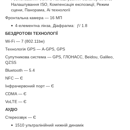
Налаштування ISO, Компенсація експозиції, Режим
сцени, Панорама, Ai технології
Фронтальна камера — 16 МП
4-елементна лінза, Діафрагма: ƒ/ 1.8
БЕЗДРОТОВІ ТЕХНОЛОГІЇ
Wi-Fi — 7 (802.11be)
Технологія GPS — A-GPS, GPS
Супутникова система — GPS, ГЛОНАСС, Beidou, Galileo,
QZSS
Bluetooth — 5.4
NFC — Є
Інфрачервоний порт — Є
CDMA — Є
VoLTE — Є
АУДІО
Стереозвук — Є
1510 ультралінійний нижній динамік