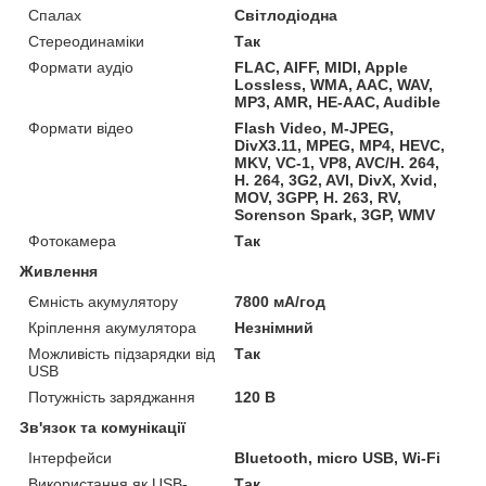
Спалах
Світлодіодна
Стереодинаміки
Так
Формати аудіо
FLAC, AIFF, MIDI, Apple
Lossless, WMA, AAC, WAV,
MP3, AMR, HE-AAC, Audible
Формати відео
Flash Video, M-JPEG,
DivX3.11, MPEG, MP4, HEVC,
MKV, VC-1, VP8, AVC/H. 264,
H. 264, 3G2, AVI, DivX, Xvid,
MOV, 3GPP, H. 263, RV,
Sorenson Spark, 3GP, WMV
Фотокамера
Так
Живлення
Ємність акумулятору
7800 мА/год
Кріплення акумулятора
Незнімний
Можливість підзарядки від
Так
USB
Потужність заряджання
120 В
Зв'язок та комунікації
Інтерфейси
Bluetooth, micro USB, Wi-Fi
Використання як USB-
Так