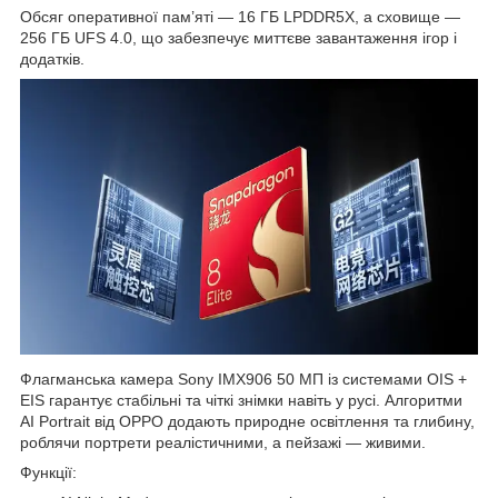
Обсяг оперативної пам’яті — 16 ГБ LPDDR5X, а сховище —
256 ГБ UFS 4.0, що забезпечує миттєве завантаження ігор і
додатків.
Флагманська камера Sony IMX906 50 МП із системами OIS +
EIS гарантує стабільні та чіткі знімки навіть у русі. Алгоритми
AI Portrait від OPPO додають природне освітлення та глибину,
роблячи портрети реалістичними, а пейзажі — живими.
Функції: