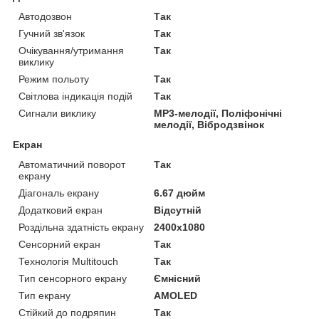
Автодозвон
Так
Гучний зв'язок
Так
Очікування/утримання
Так
виклику
Режим польоту
Так
Світлова індикація подій
Так
Сигнали виклику
MP3-мелодії, Поліфонічні
мелодії, Вібродзвінок
Екран
Автоматичний поворот
Так
екрану
Діагональ екрану
6.67 дюйм
Додатковий екран
Відсутній
Роздільна здатність екрану
2400x1080
Сенсорний екран
Так
Технологія Multitouch
Так
Тип сенсорного екрану
Ємнісний
Тип екрану
AMOLED
Стійкий до подряпин
Так