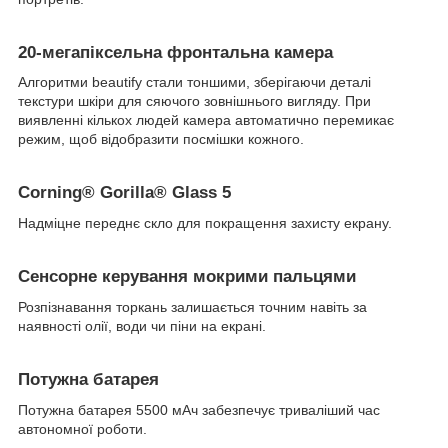
20-мегапіксельна фронтальна камера
Алгоритми beautify стали тоншими, зберігаючи деталі
текстури шкіри для сяючого зовнішнього вигляду. При
виявленні кількох людей камера автоматично перемикає
режим, щоб відобразити посмішки кожного.
Corning® Gorilla® Glass 5
Надміцне переднє скло для покращення захисту екрану.
Сенсорне керування мокрими пальцями
Розпізнавання торкань залишається точним навіть за
наявності олії, води чи піни на екрані.
Потужна батарея
Потужна батарея 5500 мАч забезпечує триваліший час
автономної роботи.