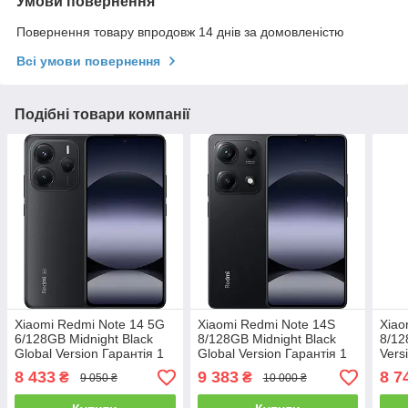
Умови повернення
Повернення товару впродовж 14 днів за домовленістю
Всі умови повернення
Подібні товари компанії
Xiaomi Redmi Note 14 5G
Xiaomi Redmi Note 14S
Xiao
6/128GB Midnight Black
8/128GB Midnight Black
8/12
Global Version Гарантія 1
Global Version Гарантія 1
Vers
рік
рік (*CPA -3% Знижка)_L
(*CP
8 433
9 383
8 7
₴
₴
9 050 ₴
10 000 ₴