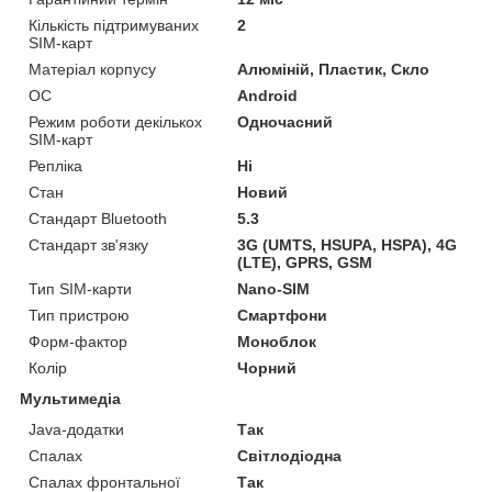
Кількість підтримуваних
2
SIM-карт
Матеріал корпусу
Алюміній, Пластик, Скло
ОС
Android
Режим роботи декількох
Одночасний
SIM-карт
Репліка
Ні
Стан
Новий
Стандарт Bluetooth
5.3
Стандарт зв'язку
3G (UMTS, HSUPA, HSPA), 4G
(LTE), GPRS, GSM
Тип SIM-карти
Nano-SIM
Тип пристрою
Смартфони
Форм-фактор
Моноблок
Колір
Чорний
Мультимедіа
Java-додатки
Так
Спалах
Світлодіодна
Спалах фронтальної
Так