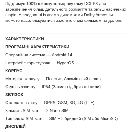
Підтримує 100% широку кольорову гаму DCI-P3 для
забезпечення більш детального розмаїття та більш насичених
шарів. У поєднанні із двома динаміками Dolby Atmos ви
можете насолоджуватися захоплюючим фільмом на долоні.
ХАРАКТЕРИСТИКИ
ПРОГРАМНІ ХАРАКТЕРИСТИКИ
Операційна система — Android 14
Інтерфейс користувача — HyperOS
КОРПУС
Матеріал корпусу — Пластик, Алюмінієвий сплав
Ступінь захисту — IP54 (Захист від бризок і пили)
ЗВ'ЯЗОК
Стандарт зв'язку — GPRS, GSM, 3G, 4G (LTE)
Кількість SIM-карт — 2 Nano-SIM
Тип слота SIM-карт — SIM + Гібридний (SIM або MicroSD)
ДИСПЛЕЙ