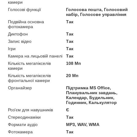
камери
Голосові функції
Голосова пошта, Голосовий
набір, Голосове управління
Подвійна основна
Так
фотокамера
Диктофон
Так
Запис відео
Так
Ігри
Так
Камера на лицьовій панелі
Так
Кількість мегапікселів
108 Мп
камери
Кількість мегапікселів
20 Мп
фронтальної камери
Органайзер
Підтримка MS Office,
Планувальник завдань,
Календар, Будильник,
Годинник, Калькулятор
Роз'єм для навушників
Є
Стереодинаміки
Так
Формати аудіо
MP3, WAV, WMA
Фотокамера
Так