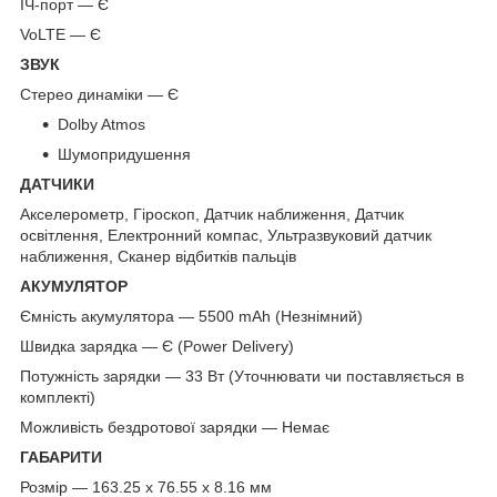
ІЧ-порт — Є
VoLTE — Є
ЗВУК
Стерео динаміки — Є
Dolby Atmos
Шумопридушення
ДАТЧИКИ
Акселерометр, Гіроскоп, Датчик наближення, Датчик
освітлення, Електронний компас, Ультразвуковий датчик
наближення, Сканер відбитків пальців
АКУМУЛЯТОР
Ємність акумулятора — 5500 mAh (Незнімний)
Швидка зарядка — Є (Power Delivery)
Потужність зарядки — 33 Вт (Уточнювати чи поставляється в
комплекті)
Можливість бездротової зарядки — Немає
ГАБАРИТИ
Розмір — 163.25 x 76.55 x 8.16 мм