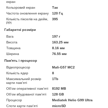
екран
Кольоровий екран
Так
Частота оновлення екрану
120 Гц
Кількість пікселів на дюйм,
395
PPI
Габаритні розміри
Вага
197 г
Висота
163.25 мм
Товщина
8.16 мм
Ширина
76.55 мм
Пам'ять і процесор
Відеопроцесор
Mali-G57 MC2
Кількість ядер
8
Максимальний розмір
1Tb
карти пам'яті
Об'єм оперативної пам'яті
8192 MB
Об'єм вбудованої пам'яті
128 GB
Процесор
Mediatek Helio G99 Ultra
Слоти карти пам'яті
microSD