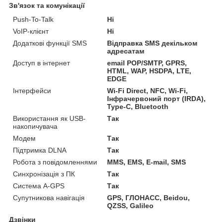
Зв'язок та комунікації
Push-To-Talk
Ні
VoIP-клієнт
Ні
Додаткові функції SMS
Відправка SMS декільком
адресатам
Доступ в інтернет
email POP/SMTP, GPRS,
HTML, WAP, HSDPA, LTE,
EDGE
Інтерфейси
Wi-Fi Direct, NFC, Wi-Fi,
Інфрачервоний порт (IRDA),
Type-C, Bluetooth
Використання як USB-
Так
накопичувача
Модем
Так
Підтримка DLNA
Так
Робота з повідомленнями
MMS, EMS, E-mail, SMS
Синхронізація з ПК
Так
Система A-GPS
Так
Супутникова навігація
GPS, ГЛОНАСС, Beidou,
QZSS, Galileo
Дзвінки