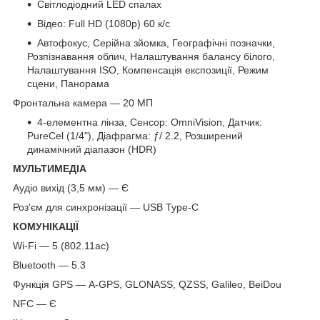
Світлодіодний LED спалах
Відео: Full HD (1080p) 60 к/с
Автофокус, Серійна зйомка, Географічні позначки,
Розпізнавання облич, Налаштування балансу білого,
Налаштування ISO, Компенсація експозиції, Режим
сцени, Панорама
Фронтальна камера — 20 МП
4-елементна лінза, Сенсор: OmniVision, Датчик:
PureCel (1/4"), Діафрагма: ƒ/ 2.2, Розширений
динамічний діапазон (HDR)
МУЛЬТИМЕДІА
Аудіо вихід (3,5 мм) — Є
Роз'єм для синхронізації — USB Type-C
КОМУНІКАЦІЇ
Wi-Fi — 5 (802.11ac)
Bluetooth — 5.3
Функція GPS — A-GPS, GLONASS, QZSS, Galileo, BeiDou
NFC — Є