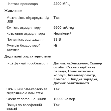
Частота процесора
2200 МГц
Живлення
Можливість підзарядки від
Так
USB
Ємність акумулятору
5500 мА/год
Кріплення акумулятора
Незнімний
Потужність заряджання
33 В
Функція бездротової
Ні
зарядки
Додаткові характеристики
Інші функції і особливості
Датчик наближення, Сканер
особи, Сканер відбитку
пальця, Пилозахисний
корпус, Акселлерометр,
Компас, Швидка зарядка,
Датчик освітленості
Обмін між SIM-картою та
Так
внутрішньою пам'яттю
Обсяг телефонної книги
10000 номер.
Пошук по телефонній
Так
книжці