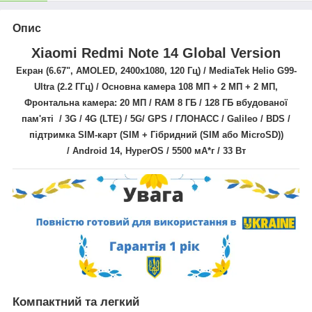
Опис
Xiaomi Redmi Note 14 Global Version
Екран (6.67",
AMOLED,
2400x1080
, 120 Гц
) /
MediaTek Helio G99-
Ultra
(2.2 ГГц)
/ Основна камера 1
08 МП + 2 МП + 2 МП
,
Фронтальна камера: 20 МП / RAM 8 ГБ / 128 ГБ вбудованої
пам'яті / 3G / 4G (LTE) / 5
G
/ GPS / ГЛОНАСС / Galileo / BDS
/
підтримка SIM-карт
(SIM + Гібридний (SIM або MicroSD))
/
Android 14,
HyperOS
/ 5500 мА*г / 33 Вт
Компактний та легкий