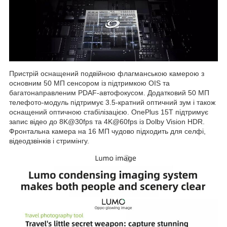
Пристрій оснащений подвійною флагманською камерою з
основним 50 МП сенсором із підтримкою OIS та
багатонаправленим PDAF-автофокусом. Додатковий 50 МП
телефото-модуль підтримує 3.5-кратний оптичний зум і також
оснащений оптичною стабілізацією. OnePlus 15T підтримує
запис відео до 8K@30fps та 4K@60fps із Dolby Vision HDR.
Фронтальна камера на 16 МП чудово підходить для селфі,
відеодзвінків і стримінгу.