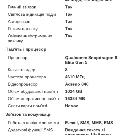
Гучний зв'язок
Так
Світлова індикація подій
Так
Автодозвон
Так
Режим польоту
Так
Очікування/утримання
Так
виклику
Пам'ять і процесор
Процесор
Qualcomm Snapdragon 8
Elite Gen 5
Кількість ядер
8
Частота процесора
4610 МГц
Відеопроцесор
Adreno 840
Об'єм вбудованої пам'яті
1024 GB
Об'єм оперативної пам'яті
16384 MB
Слоти карти пам'яті
Немає
Зв'язок та комунікації
Робота з повідомленнями
E-mail, SMS, MMS, EMS
Додаткові функції SMS
Введення тексту зі
словником, Шаблони