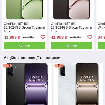
OnePlus 15T 5G
OnePlus 15T 5G
OneP
16/1024GB Green Гарантія
16/1024GB Brown Гарантія
Whit
1 рік
1 рік
41 983
41 983
34 
₴
₴
42 600 ₴
42 600 ₴
Купити
Купити
Акційні пропозиції та новинки
–4%
–4%