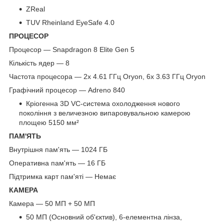
ZReal
TUV Rheinland EyeSafe 4.0
ПРОЦЕСОР
Процесор — Snapdragon 8 Elite Gen 5
Кількість ядер — 8
Частота процесора — 2x 4.61 ГГц Oryon, 6x 3.63 ГГц Oryon
Графічний процесор — Adreno 840
Кріогенна 3D VC-система охолодження нового
покоління з величезною випаровувальною камерою
площею 5150 мм²
ПАМ'ЯТЬ
Внутрішня пам'ять — 1024 ГБ
Оперативна пам'ять — 16 ГБ
Підтримка карт пам'яті — Немає
КАМЕРА
Камера — 50 МП + 50 МП
50 МП (Основний об'єктив), 6-елементна лінза,