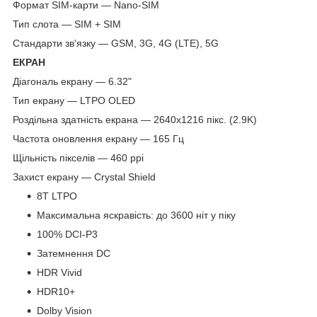
Формат SIM-карти — Nano-SIM
Тип слота — SIM + SIM
Стандарти зв'язку — GSM, 3G, 4G (LTE), 5G
ЕКРАН
Діагональ екрану — 6.32"
Тип екрану — LTPO OLED
Роздільна здатність екрана — 2640х1216 пікс. (2.9K)
Частота оновлення екрану — 165 Гц
Щільність пікселів — 460 ppi
Захист екрану — Crystal Shield
8T LTPO
Максимальна яскравість: до 3600 ніт у піку
100% DCI-P3
Затемнення DC
HDR Vivid
HDR10+
Dolby Vision