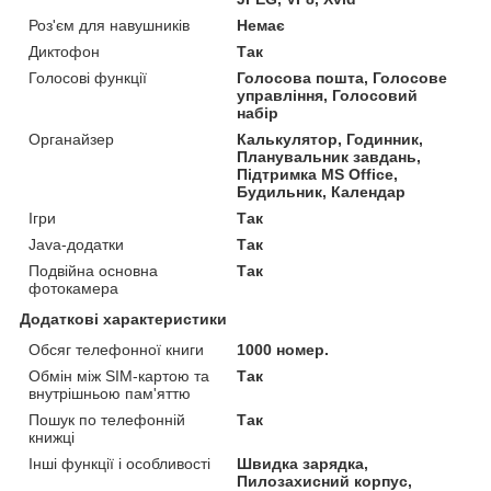
Роз'єм для навушників
Немає
Диктофон
Так
Голосові функції
Голосова пошта, Голосове
управління, Голосовий
набір
Органайзер
Калькулятор, Годинник,
Планувальник завдань,
Підтримка MS Office,
Будильник, Календар
Ігри
Так
Java-додатки
Так
Подвійна основна
Так
фотокамера
Додаткові характеристики
Обсяг телефонної книги
1000 номер.
Обмін між SIM-картою та
Так
внутрішньою пам'яттю
Пошук по телефонній
Так
книжці
Інші функції і особливості
Швидка зарядка,
Пилозахисний корпус,