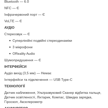
Bluetooth — 6.0
NFC — Є
Інфрачервоний порт — Є
VoLTE — Є
АУДІО
Стереозвук — Є
Суперлінійні подвійні стереодинаміки
3 мікрофони
OReality Audio
Шумопридушення — Є
ІНТЕРФЕЙСИ
Аудіо вихід (3,5 мм) — Немає
Інтерфейси та підключення — USB Type-C
ТЕХНОЛОГІЇ
Датчик наближення, Ультразвуковий Сканер відбитка пальця,
Датчик освітленості, Ліхтарик, Компас, Швидка зарядка,
Гіроскоп, Акселерометр