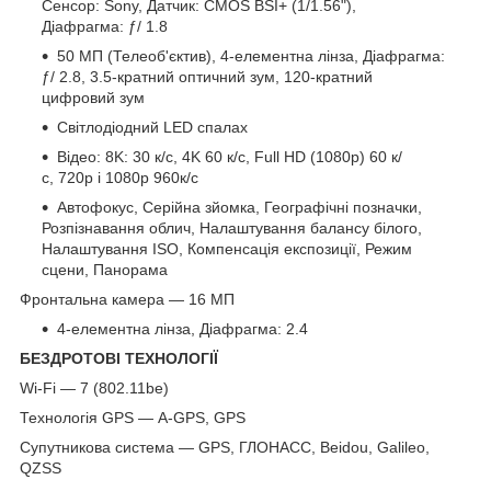
Сенсор: Sony, Датчик: CMOS BSI+ (1/1.56"),
Діафрагма: ƒ/ 1.8
50 МП (Телеоб'єктив), 4-елементна лінза, Діафрагма:
ƒ/ 2.8, 3.5-кратний оптичний зум, 120-кратний
цифровий зум
Світлодіодний LED спалах
Відео: 8K: 30 к/с, 4K 60 к/с, Full HD (1080p) 60 к/
с, 720р і 1080р 960к/с
Автофокус, Серійна зйомка, Географічні позначки,
Розпізнавання облич, Налаштування балансу білого,
Налаштування ISO, Компенсація експозиції, Режим
сцени, Панорама
Фронтальна камера — 16 МП
4-елементна лінза, Діафрагма: 2.4
БЕЗДРОТОВІ ТЕХНОЛОГІЇ
Wi-Fi — 7 (802.11be)
Технологія GPS — A-GPS, GPS
Супутникова система — GPS, ГЛОНАСС, Beidou, Galileo,
QZSS