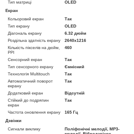
Тип матриці
OLED
Екран
Кольоровий екран
Так
Тип екрану
OLED
Діагональ екрану
6.32 дюйм
Роздільна здатність екрану
2640x1216
Кількість пікселів на дюйм,
460
PPI
Сенсорний екран
Так
Тип сенсорного екрану
Ємнісний
Технологія Multitouch
Так
Автоматичний поворот
Так
екрану
Додатковий екран
Відсутній
Стійкий до подряпин
Так
екран
Частота оновлення екрану
165 Гц
Дзвінки
Сигнали виклику
Поліфонічні мелодії, MP3-
мелодії, Вібродзвінок