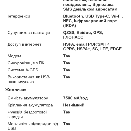
повідомлень, Відправка
SMS декільком адресатам
Інтерфейси
Bluetooth, USB Type-C, Wi-Fi,
NFC, Інфрачервоний порт
(IRDA)
Супутникова навігація
QZSS, Beidou, GPS,
ГЛОНАСС
Доступ в інтернет
HSPA, email POP/SMTP,
GPRS, HSPA+, 5G, LTE, EDGE
Модем
Так
Синхронізація з ПК
Так
Система A-GPS
Так
Використання як USB-
Так
накопичувача
Живлення
Ємність акумулятору
7500 мА/год
Кріплення акумулятора
Незнімний
Функція бездротової
Так
зарядки
Можливість підзарядки від
Так
USB