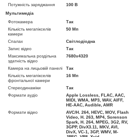
Потужність заряджання
100 В
Мультимедіа
Фотокамера
Так
Кількість мегапікселів
50 Мп
камери
Спалах
Світлодіодна
Запис відео
Так
Максимальна роздільна
7680x4320
здатність відео
Камера на лицьовій панелі
Так
Кількість мегапікселів
16 Мп
фронтальної камери
Стереодинаміки
Так
Формати аудіо
Apple Lossless, FLAC, AAC,
MIDI, WMA, MP3, WAV, AIFF,
HE-AAC, Audible, AMR
Формати відео
AVC/H. 264, HEVC, MOV, Flash
Video, H. 263, MP4, Sorenson
Spark, H. 264, MPEG, 3G2, RV,
3GPP, DivX3.11, MKV, AVI,
DivX, VC-1, 3GP, WMV, M-
JPEG, VP8, Xvid