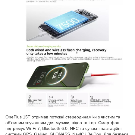
OnePlus 15T отримав потужні стереодинаміки з чистим та
об’ємним звучанням для музики, відео та ігор. Смартфон
підтримує Wi-Fi 7, Bluetooth 6.0, NFC та сучасні навігаційні
системи GPS, Galileo, GLONASS, NavIC і BeiDou. Для безпеки