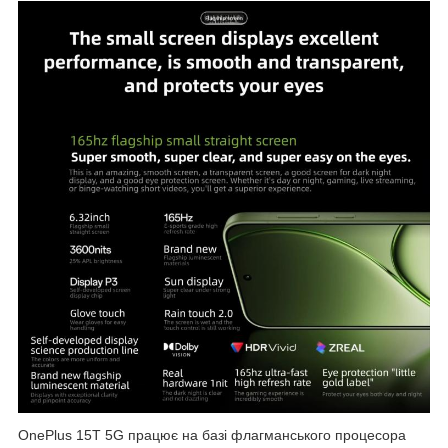
OnePlus 15T 5G працює на базі флагманського процесора