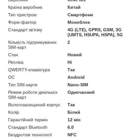
Країна виробник
Китай
Тип пристрою
Смартфони
Форм-фактор
Моноблок
Стандарт зв'язку
4G (LTE), GPRS, GSM, 3G
(UMTS, HSUPA, HSPA), 5G
Кількість підтримуваних
2
SIM-карт
Стан
Новий
Репліка
Ні
QWERTY-клавіатура
Так
ОС
Android
Тип SIM-карти
Nano-SIM
Режим роботи декількох
Одночасний
SIM-карт
Вологозахищений корпус
Так
Колір
Білий
Гарантійний термін
12 міс
Стандарт Bluetooth
6.0
Бездротові технології
NFC