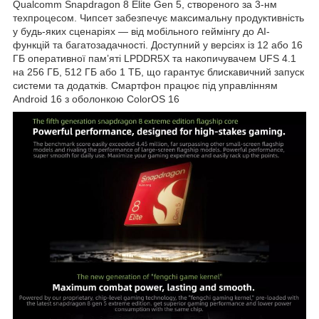
Qualcomm Snapdragon 8 Elite Gen 5, створеного за 3-нм
техпроцесом. Чипсет забезпечує максимальну продуктивність
у будь-яких сценаріях — від мобільного геймінгу до AI-
функцій та багатозадачності. Доступний у версіях із 12 або 16
ГБ оперативної пам’яті LPDDR5X та накопичувачем UFS 4.1
на 256 ГБ, 512 ГБ або 1 ТБ, що гарантує блискавичний запуск
системи та додатків. Смартфон працює під управлінням
Android 16 з оболонкою ColorOS 16