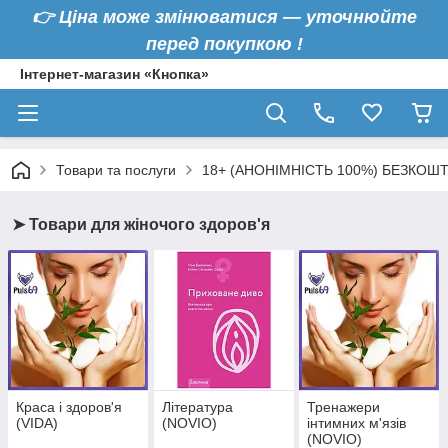
👉
Ціна може змінюватися — уточнюйте
перед покупкою !
Інтернет-магазин «Кнопка»
Товари та послуги
18+ (АНОНІМНІСТЬ 100%) БЕЗКОШ
➤ Товари для жіночого здоров'я
Краса і здоров'я
Література
Тренажери
(VIDA)
(NOVIO)
інтимних м'язів
(NOVIO)