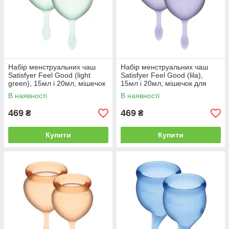
Набір менструальних чаш
Набір менструальних чаш
Satisfyer Feel Good (light
Satisfyer Feel Good (lila),
green), 15мл і 20мл, мішечок
15мл і 20мл, мішечок для
для зберігання | Knopka
зберігання | Knopka
В наявності
В наявності
469
469
₴
₴
Купити
Купити