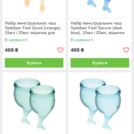
Набір менструальних чаш
Набір менструальних чаш
Satisfyer Feel Good (orange),
Satisfyer Feel Secure (dark
15мл і 20мл, мішечок для
blue), 15мл і 20мл, мішечок
зберігання | Knopka
для зберігання | Knopka
В наявності
В наявності
469
469
₴
₴
Купити
Купити