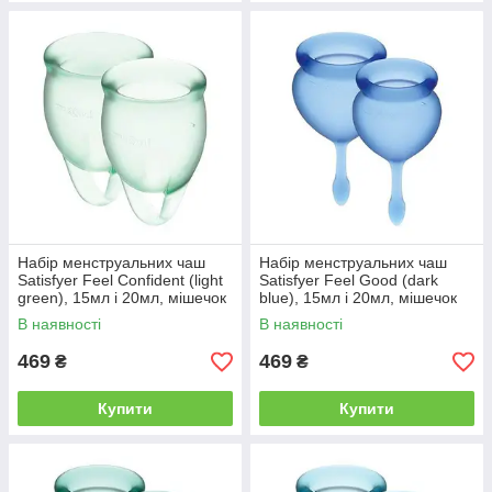
Набір менструальних чаш
Набір менструальних чаш
Satisfyer Feel Confident (light
Satisfyer Feel Good (dark
green), 15мл і 20мл, мішечок
blue), 15мл і 20мл, мішечок
для зберігання | Knopka
для зберігання | Knopka
В наявності
В наявності
469
469
₴
₴
Купити
Купити