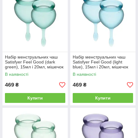
Набір менструальних чаш
Набір менструальних чаш
Satisfyer Feel Good (dark
Satisfyer Feel Good (light
green), 15мл і 20мл, мішечок
blue), 15мл і 20мл, мішечок
для зберігання | Knopka
для зберігання | Knopka
В наявності
В наявності
469
469
₴
₴
Купити
Купити