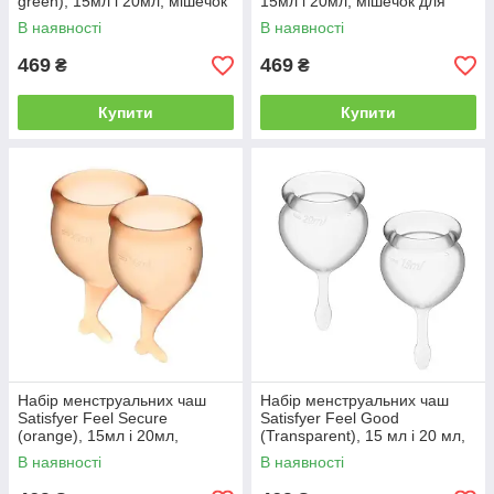
green), 15мл і 20мл, мішечок
15мл і 20мл, мішечок для
для зберігання | Knopka
зберігання | Knopka
В наявності
В наявності
469
469
₴
₴
Купити
Купити
Набір менструальних чаш
Набір менструальних чаш
Satisfyer Feel Secure
Satisfyer Feel Good
(orange), 15мл і 20мл,
(Transparent), 15 мл і 20 мл,
мішечок для зберігання |
мішечок для зберігання
В наявності
В наявності
Knopka