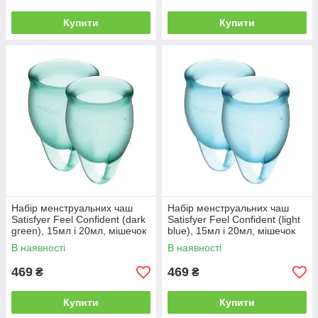
Купити
Купити
Набір менструальних чаш
Набір менструальних чаш
Satisfyer Feel Confident (dark
Satisfyer Feel Confident (light
green), 15мл і 20мл, мішечок
blue), 15мл і 20мл, мішечок
для зберігання | Knopka
для зберігання | Knopka
В наявності
В наявності
469
469
₴
₴
Купити
Купити