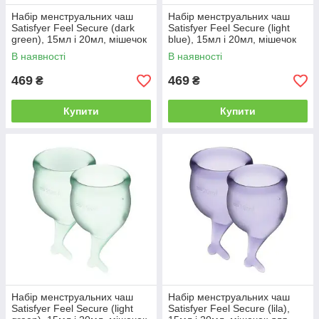
Набір менструальних чаш
Набір менструальних чаш
Satisfyer Feel Secure (dark
Satisfyer Feel Secure (light
green), 15мл і 20мл, мішечок
blue), 15мл і 20мл, мішечок
для зберігання | Knopka
для зберігання | Knopka
В наявності
В наявності
469
469
₴
₴
Купити
Купити
Набір менструальних чаш
Набір менструальних чаш
Satisfyer Feel Secure (light
Satisfyer Feel Secure (lila),