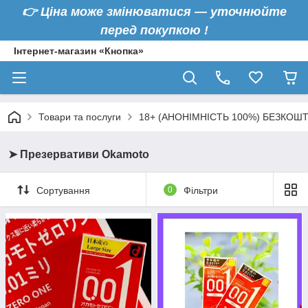
👉
Ціна може змінюватися — уточнюйте
перед покупкою !
Інтернет-магазин «Кнопка»
Товари та послуги
18+ (АНОНІМНІСТЬ 100%) БЕЗКОШ
➤ Презервативи Okamoto
Сортування
0
Фільтри