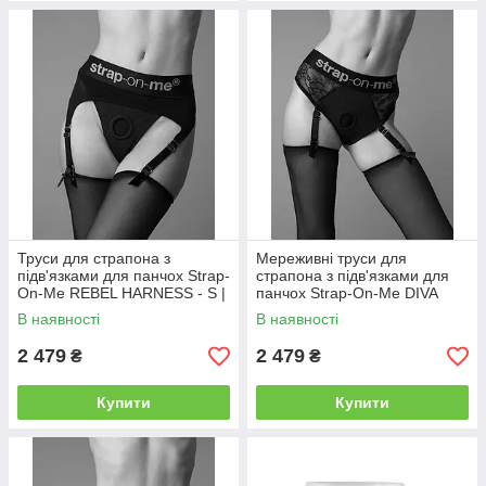
Труси для страпона з
Мереживні труси для
підв'язками для панчох Strap-
страпона з підв'язками для
On-Me REBEL HARNESS - S |
панчох Strap-On-Me DIVA
Knopka
HARNESS - S | Knopka
В наявності
В наявності
2 479
2 479
₴
₴
Купити
Купити