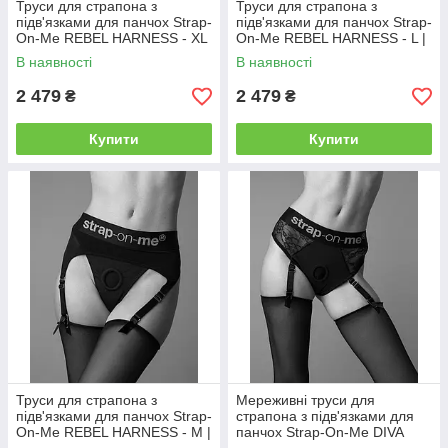
Труси для страпона з
Труси для страпона з
підв'язками для панчох Strap-
підв'язками для панчох Strap-
On-Me REBEL HARNESS - XL
On-Me REBEL HARNESS - L |
| Knopka
Knopka
В наявності
В наявності
2 479
2 479
₴
₴
Купити
Купити
Труси для страпона з
Мереживні труси для
підв'язками для панчох Strap-
страпона з підв'язками для
On-Me REBEL HARNESS - M |
панчох Strap-On-Me DIVA