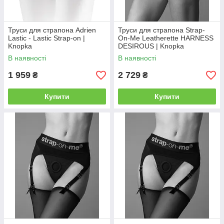
Труси для страпона Adrien
Труси для страпона Strap-
Lastic - Lastic Strap-on |
On-Me Leatherette HARNESS
Knopka
DESIROUS | Knopka
В наявності
В наявності
1 959
2 729
₴
₴
Купити
Купити