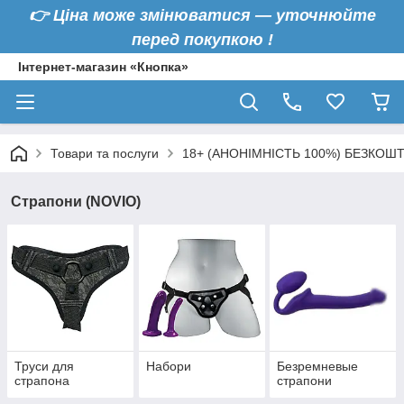
👉
Ціна може змінюватися — уточнюйте
перед покупкою !
Інтернет-магазин «Кнопка»
Товари та послуги
18+ (АНОНІМНІСТЬ 100%) БЕЗКОШ
Страпони (NOVIO)
Труси для
Набори
Безремневые
страпона
страпони