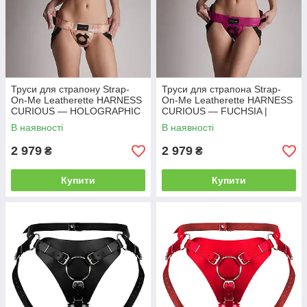
Труси для страпону Strap-
Труси для страпона Strap-
On-Me Leatherette HARNESS
On-Me Leatherette HARNESS
CURIOUS — HOLOGRAPHIC
CURIOUS — FUCHSIA |
ROSE GOLD | Knopka
Knopka
В наявності
В наявності
2 979
2 979
₴
₴
Купити
Купити