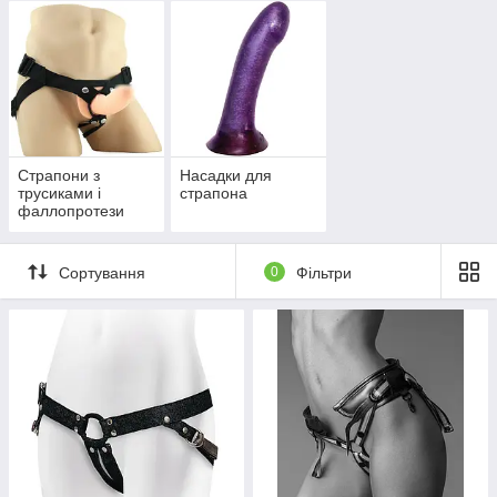
Страпони з
Насадки для
трусиками і
страпона
фаллопротези
Сортування
0
Фільтри