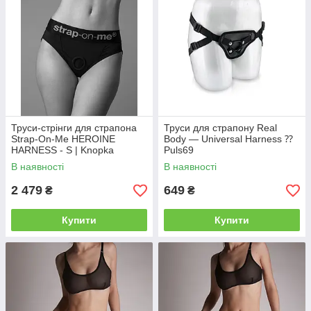
Труси-стрінги для страпона
Труси для страпону Real
Strap-On-Me HEROINE
Body — Universal Harness ⁇
HARNESS - S | Knopka
Puls69
В наявності
В наявності
2 479
649
₴
₴
Купити
Купити