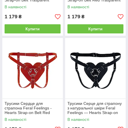
Strap-on Belt Trasparent
Strap-on Belt Red Trasparent
В наявності
В наявності
1 179
1 179
₴
₴
Купити
Купити
Трусики Сердце для
Трусики Серце для страпону
страпона Feral Feelings -
з натуральної шкіри Feral
Hearts Strap-on Belt Red
Feelings — Hearts Strap-on
Belt Black
В наявності
В наявності