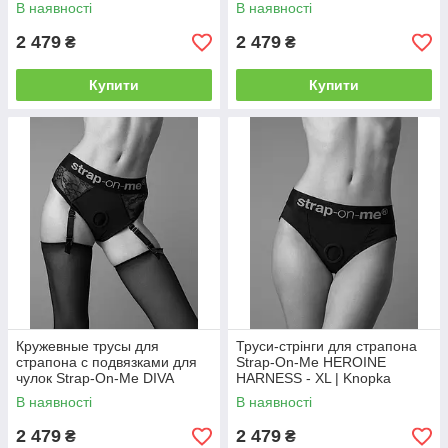
Knopka
HARNESS - L | Knopka
В наявності
В наявності
2 479
2 479
₴
₴
Купити
Купити
Кружевные трусы для
Труси-стрінги для страпона
страпона с подвязками для
Strap-On-Me HEROINE
чулок Strap-On-Me DIVA
HARNESS - XL | Knopka
HARNESS - M | Knopka
В наявності
В наявності
2 479
2 479
₴
₴