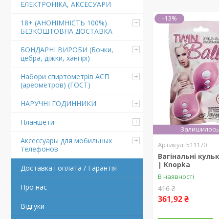
ЕЛЕКТРОНІКА, АКСЕСУАРИ
–13%
18+ (АНОНІМНІСТЬ 100%)
БЕЗКОШТОВНА ДОСТАВКА
БОНДАРНІ ВИРОБИ (Бочки,
цебра, діжки, хангірі)
Набори спиртометрів АСП
(ареометров) (ГОСТ)
НАРУЧНІ ГОДИННИКИ
Планшети
Залишилось 
Аксессуары для мобильных
511170
телефонов
Вагінальні кульк
| Knopka
Доставка і оплата / Гарантія
В наявності
Про нас
416 ₴
361,92 ₴
Відгуки