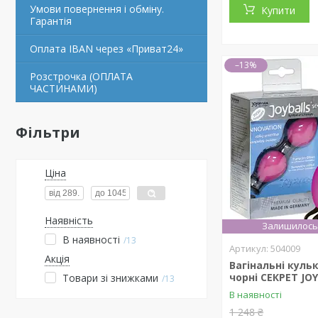
Умови повернення і обміну.
Купити
Гарантія
Оплата IBAN через «Приват24»
–13%
Розстрочка (ОПЛАТА
ЧАСТИНАМИ)
Фільтри
Ціна
Наявність
Залишилось 
В наявності
13
504009
Акція
Вагінальні куль
чорні СЕКРЕТ JOY
Товари зі знижками
13
В наявності
1 248 ₴