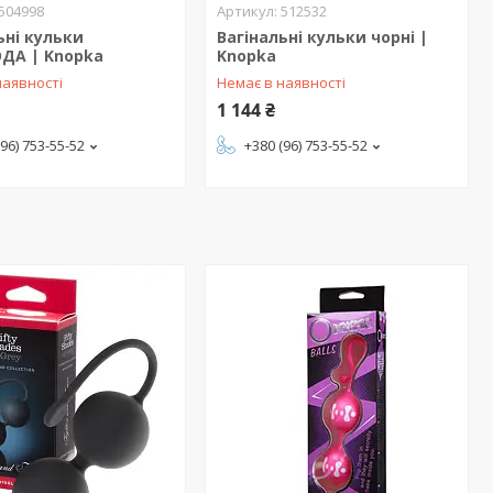
504998
512532
ьні кульки
Вагінальні кульки чорні |
ДА | Knopka
Knopka
наявності
Немає в наявності
1 144 ₴
(96) 753-55-52
+380 (96) 753-55-52