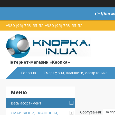
👉
Ціна м
+380 (96) 753-55-52
+380 (95) 753-55-52
Інтернет-магазин «Кнопка»
Головна
Смартфони, планшети, елекртоника
Весь асортимент
СМАРТФОНИ, ПЛАНШЕТИ,