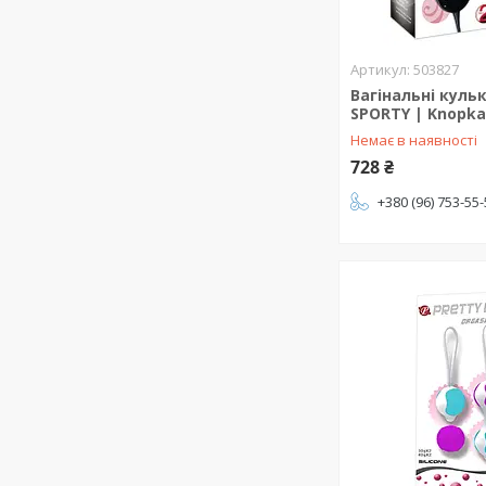
503827
Вагінальні куль
SPORTY | Knopk
Немає в наявності
728 ₴
+380 (96) 753-55