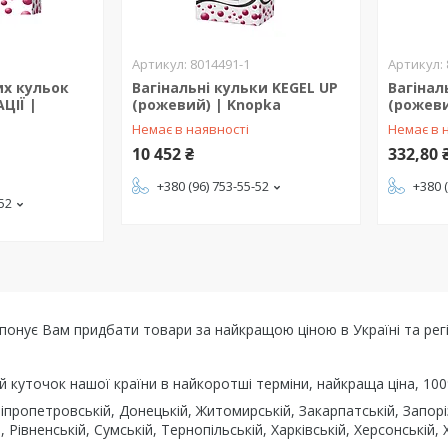
8014491-1
их кульок
Вагінальні кульки KEGEL UP
Вагінал
ЦІЇ |
(рожевий) | Knopka
(рожеви
Немає в наявності
Немає в 
10 452 ₴
332,80 
+380 (96) 753-55-52
+380 
-52
опонує Вам придбати товари за найкращою ціною в Україні та рег
ий куточок нашої країни в найкоротші терміни, найкраща ціна, 100
іпропетровській, Донецькій, Житомирській, Закарпатській, Запорізь
, Рівненській, Сумській, Тернопільській, Харківській, Херсонській, 