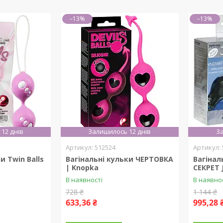
–13%
–13%
12 днів
Залишилось 12 днів
За
512524
и Twin Balls
Вагінальні кульки ЧЕРТОВКА
Вагінал
| Knopka
СЕКРЕТ 
В наявності
В наявно
728 ₴
1 144 ₴
633,36 ₴
995,28 