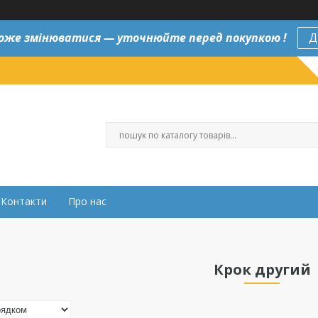
оже змінюватися — уточнюйте перед покупкою !
Д
Контакти
Про нас
Крок другий