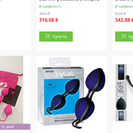
В наявності
В наявно
364 ₴
624 ₴
316,68 ₴
542,88 
Купити
К
12 днів