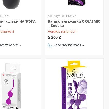
513563
8014049-5
ьні кульки НАПРУГА
Вагінальні кульки ORGASMIC
a
| Knopka
наявності
Немає в наявності
5 200 ₴
(96) 753-55-52
+380 (96) 753-55-52