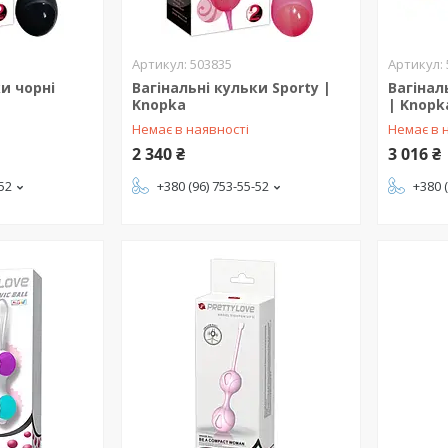
503835
ки чорні
Вагінальні кульки Sporty |
Вагінал
a
Knopka
| Knopk
Немає в наявності
Немає в 
2 340 ₴
3 016 ₴
-52
+380 (96) 753-55-52
+380 