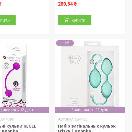
₴
289,54 ₴
упити
Купити
–13%
лишилось 12 днів
Залишилось 12 днів
8014796
534463
ьні кульки KEGEL
Набір вагінальных кульок
 | Knopka
Frisky | Knopka