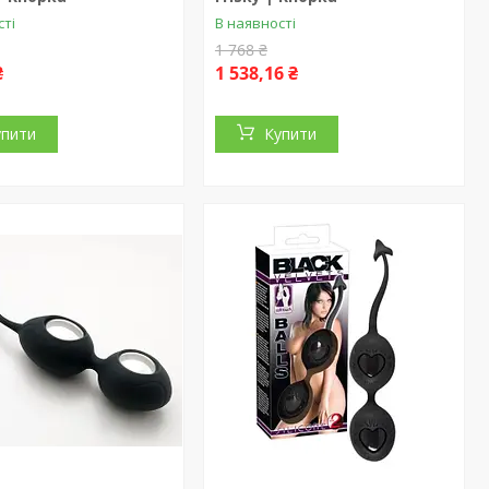
сті
В наявності
1 768 ₴
₴
1 538,16 ₴
упити
Купити