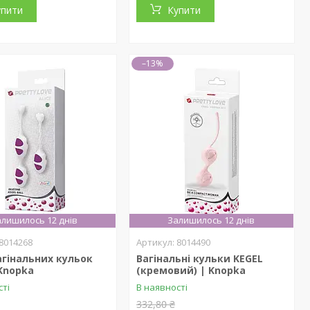
упити
Купити
–13%
лишилось 12 днів
Залишилось 12 днів
8014268
8014490
агінальних кульок
Вагінальні кульки KEGEL
 Knopka
(кремовий) | Knopka
сті
В наявності
332,80 ₴