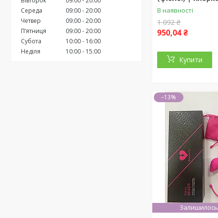
Вівторок
09:00
20:00
В наявності
Середа
09:00
20:00
Четвер
09:00
20:00
1 092 ₴
Пʼятниця
09:00
20:00
950,04 ₴
Субота
10:00
16:00
Неділя
10:00
15:00
Купити
–13%
Залишилось 