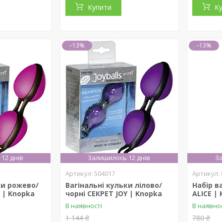
Купити
К
–13%
–13%
12 днів
Залишилось 12 днів
За
504017
ки рожево/
Вагінальні кульки лілово/
Набір в
 | Knopka
чорні СЕКРЕТ JOY | Knopka
ALICE |
В наявності
В наявно
1 144 ₴
780 ₴