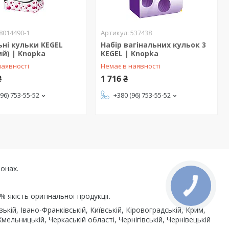
8014490-1
537438
ьні кульки KEGEL
Набір вагінальних кульок 3
й) | Knopka
KEGEL | Knopka
наявності
Немає в наявності
₴
1 716 ₴
(96) 753-55-52
+380 (96) 753-55-52
іонах.
% якість оригінальної продукції.
кій, Івано-Франківській, Київській, Кіровоградській, Крим,
Хмельницькій, Черкаській області, Чернігівській, Чернівецькій