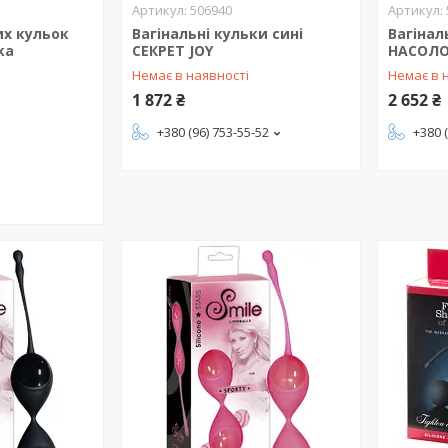
506940
их кульок
Вагінальні кульки сині
Вагінал
ka
СЕКРЕТ JOY
НАСОЛО
Немає в наявності
Немає в 
1 872 ₴
2 652 ₴
+380 (96) 753-55-52
+380 