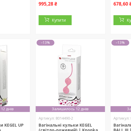
995,28 ₴
678,60 
Купити
К
–13%
–13%
12 днів
Залишилось 12 днів
За
8014490-2
ки KEGEL UP
Вагінальні кульки KEGEL
Вагінал
a
(світло-рожевий) | Knopka
BALL III