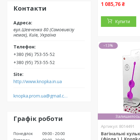
1 085,76 ₴
Контакти
Купити
вул.Шевченка 80 (Самовивізу
немає), Київ, Україна
–13%
+380 (96) 753-55-52
+380 (95) 753-55-52
http://www.knopka.in.ua
knopka.prom.ua@gmail.com
Залишилось 
Графік роботи
8014491
Вагінальні куль
Понеділок
09:00
20:00
(фіоле.) | Knopk