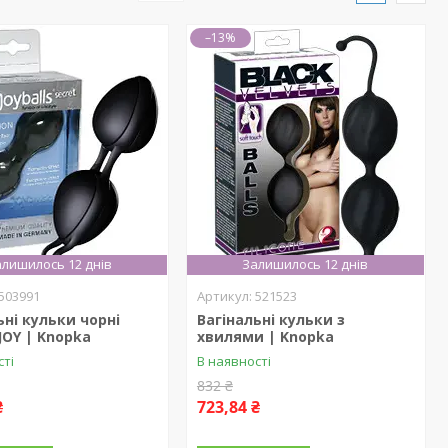
–13%
лишилось 12 днів
Залишилось 12 днів
503991
521523
ьні кульки чорні
Вагінальні кульки з
JOY | Knopka
хвилями | Knopka
сті
В наявності
832 ₴
₴
723,84 ₴