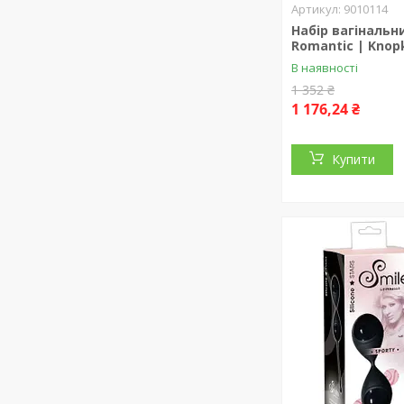
9010114
Набір вагінальн
Romantic | Knop
В наявності
1 352 ₴
1 176,24 ₴
Купити