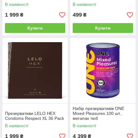
В наявності
В наявності
1 999
499
₴
₴
Купити
Купити
Набір презервативів ONE
Презервативи LELO HEX
Mixed Pleasures 100 шт.,
Condoms Respect XL 36 Pack
мегапак тюб
В наявності
В наявності
1 999
4 399
₴
₴