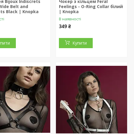
я Bijoux Indiscrets
Чокер з кільцем Feral
Wide Belt and
Feelings - O-Ring Collar білий
nts Black | Knopka
| Knopka
сті
В наявності
349 ₴
упити
Купити