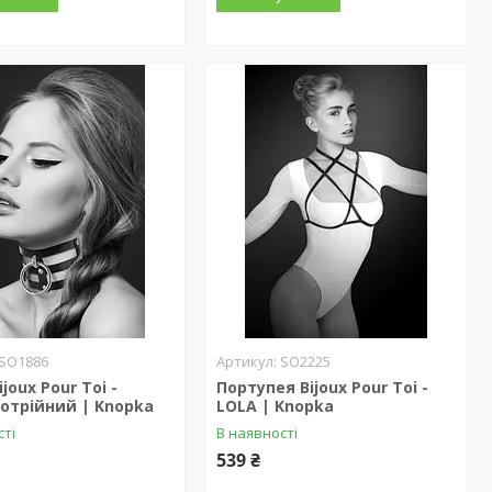
SO1886
SO2225
joux Pour Toi -
Портупея Bijoux Pour Toi -
потрійний | Knopka
LOLA | Knopka
сті
В наявності
539 ₴