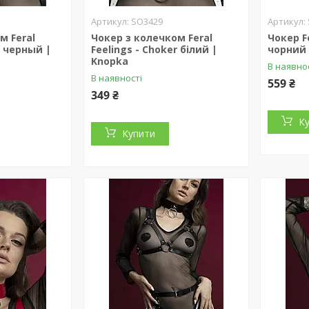
SO3429
м Feral
Чокер з колечком Feral
Чокер Fe
r черный |
Feelings - Choker білий |
чорний 
Knopka
В наявно
В наявності
559 ₴
349 ₴
К
Купити