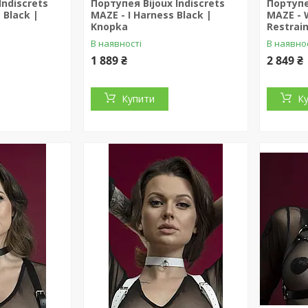
Indiscrets
Портупея Bijoux Indiscrets
Портупе
 Black |
MAZE - I Harness Black |
MAZE - 
Knopka
Restrai
В наявності
В наявно
1 889 ₴
2 849 ₴
Купити
К