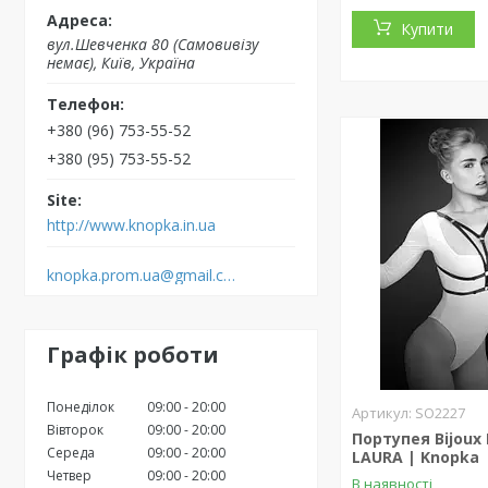
Купити
вул.Шевченка 80 (Самовивізу
немає), Київ, Україна
+380 (96) 753-55-52
+380 (95) 753-55-52
http://www.knopka.in.ua
knopka.prom.ua@gmail.com
Графік роботи
Понеділок
09:00
20:00
SO2227
Вівторок
09:00
20:00
Портупея Bijoux 
Середа
09:00
20:00
LAURA | Knopka
Четвер
09:00
20:00
В наявності