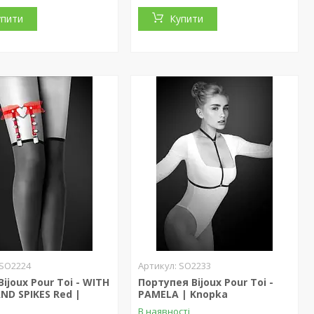
упити
Купити
SO2224
SO2233
ijoux Pour Toi - WITH
Портупея Bijoux Pour Toi -
ND SPIKES Red |
PAMELA | Knopka
В наявності