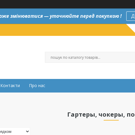
оже змінюватися — уточнюйте перед покупкою !
Д
Контакти
Про нас
Гартеры, чокеры, по