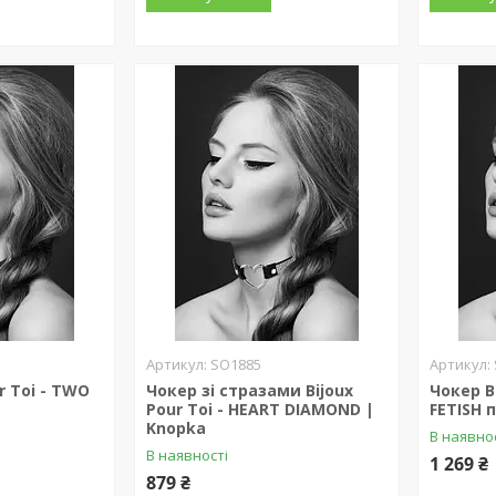
SO1885
r Toi - TWO
Чокер зі стразами Bijoux
Чокер Bi
Pour Toi - HEART DIAMOND |
FETISH 
Knopka
В наявно
В наявності
1 269 ₴
879 ₴