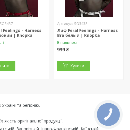
SO3437
SO3438
l Feelings - Harness
Лиф Feral Feelings - Harness
воний | Knopka
Bra белый | Knopka
сті
В наявності
939 ₴
упити
Купити
Україні та регіонах.
% якість оригінальної продукції.
ській, Запорізькій, Івано-Франківській, Київській,