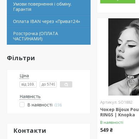
Умови повернення і обміну.
Гарантія
Оплата IBAN через «Приват24»
Розстрочка (ОПЛАТА
ЧАСТИНАМИ)
Фільтри
Ціна
Наявність
SO1882
В наявності
238
Чокер Bijoux Pou
RINGS | Knopka
В наявності
Контакти
549 ₴