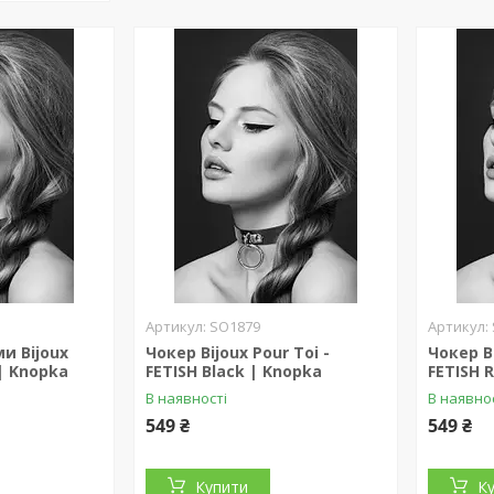
SO1879
и Bijoux
Чокер Bijoux Pour Toi -
Чокер Bi
 | Knopka
FETISH Black | Knopka
FETISH 
В наявності
В наявно
549 ₴
549 ₴
Купити
К