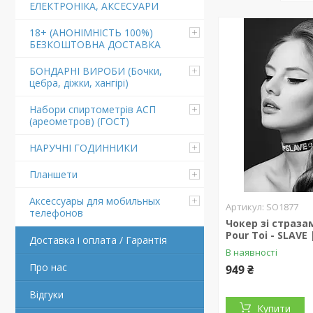
ЕЛЕКТРОНІКА, АКСЕСУАРИ
18+ (АНОНІМНІСТЬ 100%)
БЕЗКОШТОВНА ДОСТАВКА
БОНДАРНІ ВИРОБИ (Бочки,
цебра, діжки, хангірі)
Набори спиртометрів АСП
(ареометров) (ГОСТ)
НАРУЧНІ ГОДИННИКИ
Планшети
Аксессуары для мобильных
SO1877
телефонов
Чокер зі стразам
Pour Toi - SLAVE
Доставка і оплата / Гарантія
В наявності
Про нас
949 ₴
Відгуки
Купити