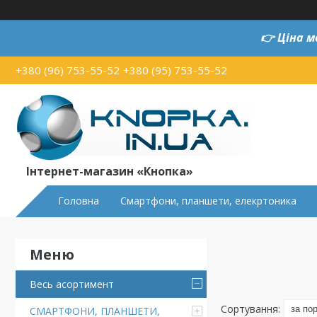
👉
Ціна м
+380 (96) 753-55-52
+380 (95) 753-55-52
Інтернет-магазин «Кнопка»
Головна
Смартфони, планшети, елекртоника
Весь асортимент
СМАРТФОНИ, ПЛАНШЕТИ,