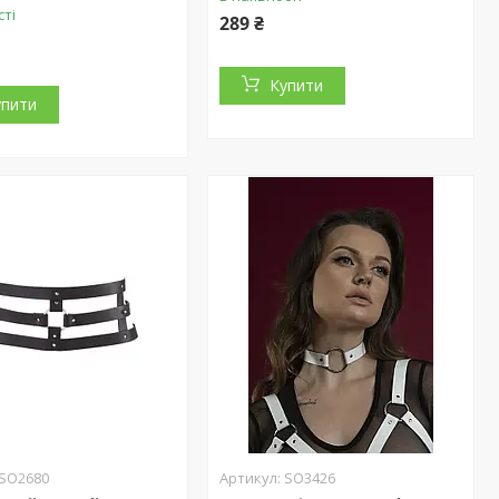
сті
289 ₴
Купити
упити
SO2680
SO3426