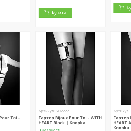
К
Купити
SO2222
Pour Toi -
Гартер Bijoux Pour Toi - WITH
Гартер B
HEART Black | Knopka
HEART A
Knopka
В наявності