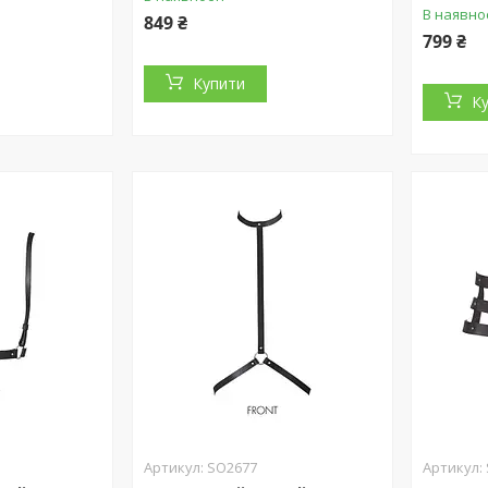
В наявно
849 ₴
799 ₴
Купити
К
SO2677