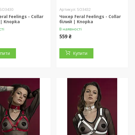
SO3430
SO3432
ral Feelings - Collar
Чокер Feral Feelings - Collar
| Knopka
білий | Knopka
сті
В наявності
559 ₴
упити
Купити