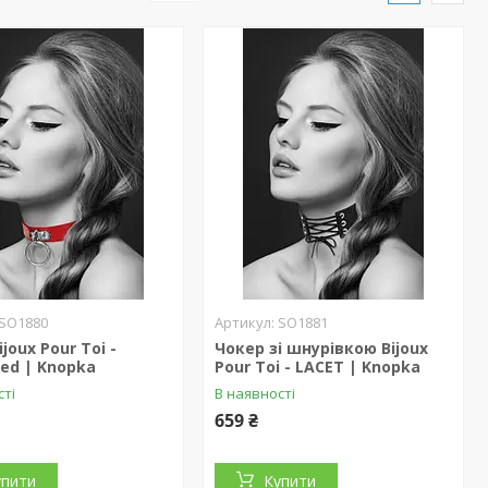
SO1880
SO1881
joux Pour Toi -
Чокер зі шнурівкою Bijoux
Red | Knopka
Pour Toi - LACET | Knopka
сті
В наявності
659 ₴
упити
Купити