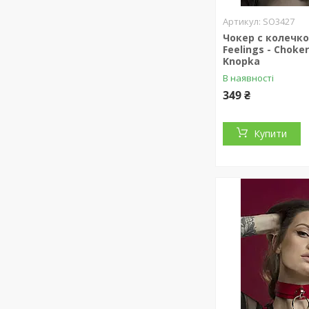
SO3427
Чокер с колечко
Feelings - Choke
Knopka
В наявності
349 ₴
Купити