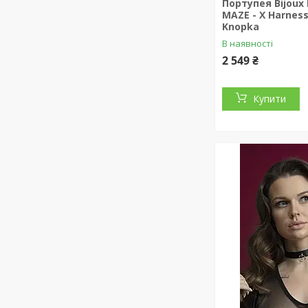
Портупея Bijoux 
MAZE - X Harness
Knopka
В наявності
2 549 ₴
Купити