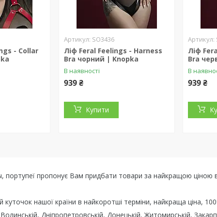
SO3436
ngs - Collar
Ліф Feral Feelings - Harness
Ліф Fera
pka
Bra чорний | Knopka
Bra чер
В наявності
В наявно
939 ₴
939 ₴
Купити
К
ры, портупеї пропонує Вам придбати товари за найкращою ціною в 
ий куточок нашої країни в найкоротші терміни, найкраща ціна, 100
Волинській, Дніпропетровській, Донецькій, Житомирській, Закарпат