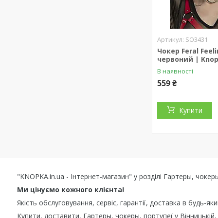
SO3431
Чокер Feral Feeli
червоний | Kno
В наявності
559 ₴
Купити
"KNOPKA.in.ua - Інтернет-магазин" у розділі Гартеры, чоке
Ми цінуємо кожного клієнта!
Якість обслуговування, сервіс, гарантії, доставка в будь-як
Купити, доставити, Гартеры, чокеры, портупеї у Вінницькій, 