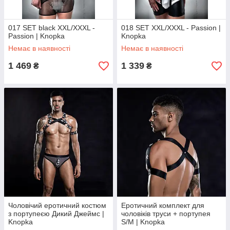
017 SET black XXL/XXXL -
018 SET XXL/XXXL - Passion |
Passion | Knopka
Knopka
Немає в наявності
Немає в наявності
1 469
1 339
₴
₴
Чоловічий еротичний костюм
Еротичний комплект для
з портупеєю Дикий Джеймс |
чоловіків труси + портупея
Knopka
S/M | Knopka