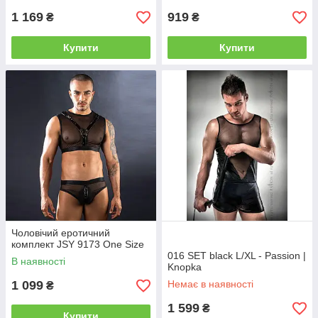
1 169
919
₴
₴
Купити
Купити
Чоловічий еротичний
комплект JSY 9173 One Size
016 SET black L/XL - Passion |
В наявності
Knopka
1 099
Немає в наявності
₴
1 599
₴
Купити