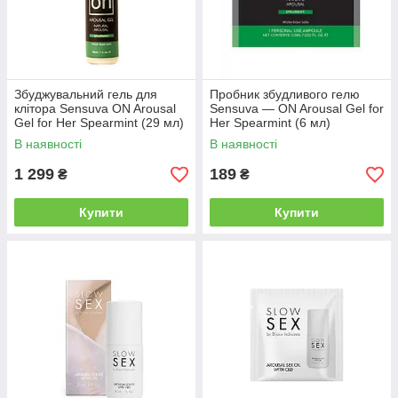
Збуджувальний гель для
Пробник збудливого гелю
клітора Sensuva ON Arousal
Sensuva — ON Arousal Gel for
Gel for Her Spearmint (29 мл)
Her Spearmint (6 мл)
В наявності
В наявності
1 299
189
₴
₴
Купити
Купити