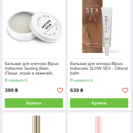
Бальзам для клитора Bijoux
Бальзам для клітора Bijoux
Indiscrets Sexting Balm
Indiscrets SLOW SEX - Clitoral
(Пиши, играй и зажигай),
balm
разогревающий | Knopka
В наявності
В наявності
399
639
₴
₴
Купити
Купити