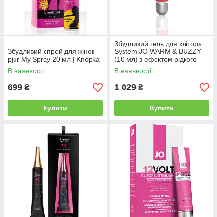
Збудливий гель для клітора
Збудливий спрей для жінок
System JO WARM & BUZZY
pjur My Spray 20 мл | Knopka
(10 мл) з ефектом рідкого
вібратора | Knopka
В наявності
В наявності
699
1 029
₴
₴
Купити
Купити