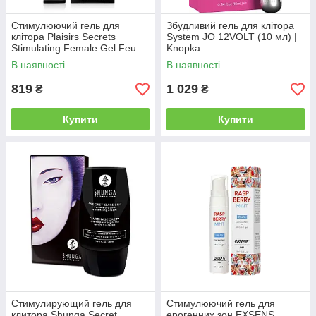
Стимулюючий гель для
Збудливий гель для клітора
клітора Plaisirs Secrets
System JO 12VOLT (10 мл) |
Stimulating Female Gel Feu
Knopka
Damour (30 мл) | Knopka
В наявності
В наявності
819
1 029
₴
₴
Купити
Купити
Стимулирующий гель для
Стимулюючий гель для
клитора Shunga Secret
ерогенних зон EXSENS