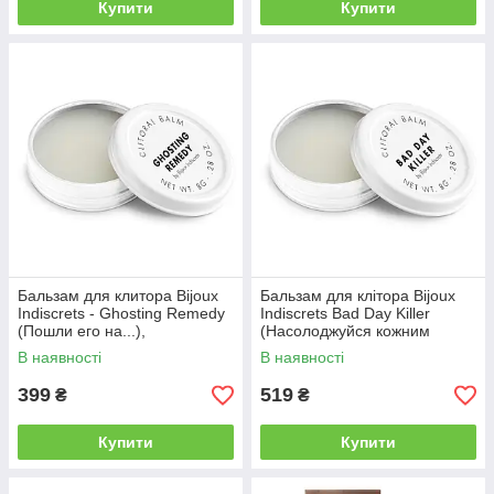
Купити
Купити
Бальзам для клитора Bijoux
Бальзам для клітора Bijoux
Indiscrets - Ghosting Remedy
Indiscrets Bad Day Killer
(Пошли его на...),
(Насолоджуйся кожним
разогревающий | Knopka
днем), розігріваючий |
В наявності
В наявності
Knopka
399
519
₴
₴
Купити
Купити