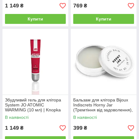
1 149
769
₴
₴
Купити
Купити
Збудливий гель для клітора
Бальзам для клітора Bijoux
System JO ATOMIC
Indiscrets Horny Jar
WARMING (10 мл) | Knopka
(Тремтіння від задоволення),
розігріваючий | Knopka
В наявності
В наявності
1 149
399
₴
₴