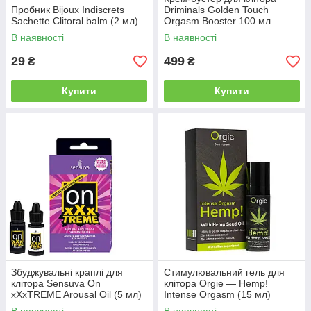
Пробник Bijoux Indiscrets
Driminals Golden Touch
Sachette Clitoral balm (2 мл)
Orgasm Booster 100 мл
В наявності
В наявності
29
499
₴
₴
Купити
Купити
Збуджувальні краплі для
Стимулювальний гель для
клітора Sensuva On
клітора Orgie — Hemp!
xXxTREME Arousal Oil (5 мл)
Intense Orgasm (15 мл)
with Antidote (5 мл)